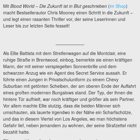
Mit
Blood World – Die Zukunft ist in Blut geschrieben
(
im Shop
)
macht Bestsellerautor Chris Mooney einen Schritt in die Zukunft –
und legt einen rasanten Thriller vor, der seine Leserinnen und
Leser bis zur letzten Seite fesselt!
——————–
Als Ellie Battista mit dem Streifenwagen auf die Montclair, eine
ruhige Straße in Brentwood, einbog, bemerkte sie einen kräftigen
Mann, der mit seiner verspiegelten Sonnenbrille und dem
schwarzen Anzug wie ein Agent des Secret Service aussah. Er
führte einen Jungen in Privatschuluniform zu einem Chevy
Suburban mit getönten Scheiben, der am oberen Ende der Auffahrt
eines großen modernen Bungalows stand. Der Typ, der ihnen die
hintere Tür aufhielt, war noch kräftiger und größer als sein Partner.
Vor allem machte Ellie stutzig, dass die beiden Männer sich
umschauten, als lauerte irgendwo in der Nähe ein Scharfschütze,
und das in diesem Viertel von Los Angeles, wo man höchstens
Gefahr lief, neben jemandem zu wohnen, der seine Strafzettel nicht
bezahlt hatte.