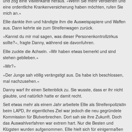
und zog eine Visitenkarte heraus. »Wenn Sie mehr verdienen und
eine ordentliche Krankenversicherung haben möchten, rufen Sie
mich an.«
Ellie dankte ihm und händigte ihm die Ausweispapiere und Waffen
aus. Dann kehrte sie zum Streifenwagen zurück.
»Kannst du mir mal sagen, was dieser Personenkontrollzirkus
sollte?«, fragte Danny, während sie davonfuhren.
Ellie zuckte die Achseln. »Wir haben etwas bemerkt und sind
stehen geblieben.«
»Wir?«
»Der Junge sah völlig verängstigt aus. Da habe ich beschlossen,
mal nachzusehen.«
Danny warf ihr einen Seitenblick zu. Sie wusste, dass er ihr nicht
glaubte, und natürlich hatte er damit recht.
Seit etwas mehr als einem Jahr arbeitete Ellie als Streifenpolizistin
beim LAPD, ihr eigentliches Ziel war jedoch die neu gegründete
Kommission für Blutverbrechen. Dort sah sie ihre Zukunft. Doch
das Auswahlverfahren war extrem hart. Nur die Besten und
Klügsten wurden aufgenommen. Ellie hielt sich für einigermaßen