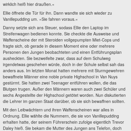
wirklich heiß hier draußen.«
Ellie öffnete die Tür für ihn. Dann wandte sie sich wieder zu
Vanillepudding um. »Sie fahren voraus.«
Danny setzte sich ans Steuer, sodass Ellie den Laptop im
Streifenwagen bedienen konnte. Sie checkte die Ausweise und
Waffenscheine der mit Steroiden vollgepumpten Miet-Cops und
fragte sich, ob gerade in diesem Moment eine oder mehrere
Personen den Jungen beobachteten und einen Entführungsplan
ausheckten. Sie bezweifelte zwar, dass auf dem Schulweg
irgendetwas geschehen würde, doch in der Schule selbst sah das
anders aus. Im letzten Monat hatten mehrere mit Sturmgewehren
bewaffnete Männer eine noble private Highschool in Van Nuys
gestürmt. Sie hatten zwei Teenager entführen wollen, die das
Blutgen trugen. Außer den Männern waren auch zwei Schüler und
sechs Angestellte der Highschool getötet worden. Nun diskutierten
die Lehrer im ganzen Staat darüber, ob sie sich bewaffnen sollten.
Mit den Leibwächtern und ihren Waffenscheinen war alles in
Ordnung. Ellie wählte die Nummern, die sie von Vanillepudding
erhalten hatte, der seinem Führerschein zufolge eigentlich Trevor
Daley hieß. Sie bekam die Mutter des Jungen ans Telefon, doch