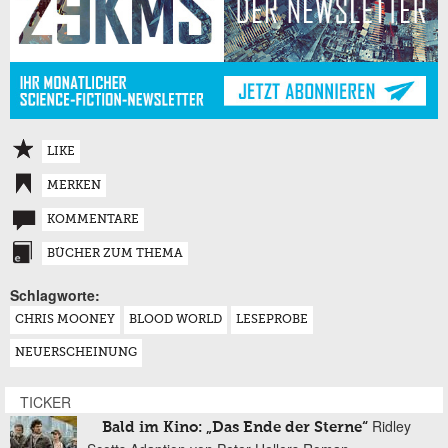
LIKE
MERKEN
KOMMENTARE
BÜCHER ZUM THEMA
Schlagworte:
CHRIS MOONEY
BLOOD WORLD
LESEPROBE
NEUERSCHEINUNG
TICKER
Ridley
Bald im Kino: „Das Ende der Sterne“