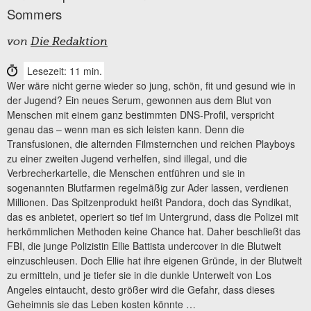
Sommers
von
Die Redaktion
Lesezeit: 11 min.
Wer wäre nicht gerne wieder so jung, schön, fit und gesund wie in
der Jugend? Ein neues Serum, gewonnen aus dem Blut von
Menschen mit einem ganz bestimmten DNS-Profil, verspricht
genau das – wenn man es sich leisten kann. Denn die
Transfusionen, die alternden Filmsternchen und reichen Playboys
zu einer zweiten Jugend verhelfen, sind illegal, und die
Verbrecherkartelle, die Menschen entführen und sie in
sogenannten Blutfarmen regelmäßig zur Ader lassen, verdienen
Millionen. Das Spitzenprodukt heißt Pandora, doch das Syndikat,
das es anbietet, operiert so tief im Untergrund, dass die Polizei mit
herkömmlichen Methoden keine Chance hat. Daher beschließt das
FBI, die junge Polizistin Ellie Battista undercover in die Blutwelt
einzuschleusen. Doch Ellie hat ihre eigenen Gründe, in der Blutwelt
zu ermitteln, und je tiefer sie in die dunkle Unterwelt von Los
Angeles eintaucht, desto größer wird die Gefahr, dass dieses
Geheimnis sie das Leben kosten könnte …