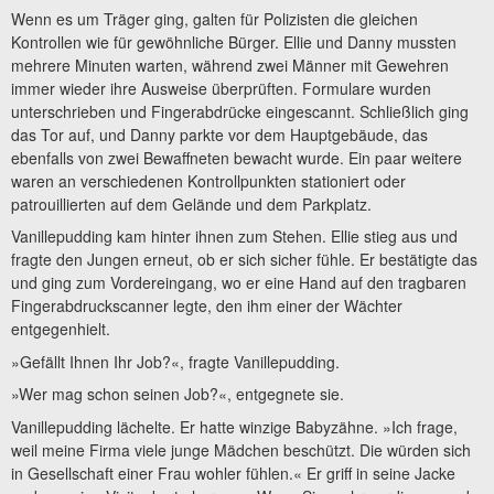
Wenn es um Träger ging, galten für Polizisten die gleichen
Kontrollen wie für gewöhnliche Bürger. Ellie und Danny mussten
mehrere Minuten warten, während zwei Männer mit Gewehren
immer wieder ihre Ausweise überprüften. Formulare wurden
unterschrieben und Fingerabdrücke eingescannt. Schließlich ging
das Tor auf, und Danny parkte vor dem Hauptgebäude, das
ebenfalls von zwei Bewaffneten bewacht wurde. Ein paar weitere
waren an verschiedenen Kontrollpunkten stationiert oder
patrouillierten auf dem Gelände und dem Parkplatz.
Vanillepudding kam hinter ihnen zum Stehen. Ellie stieg aus und
fragte den Jungen erneut, ob er sich sicher fühle. Er bestätigte das
und ging zum Vordereingang, wo er eine Hand auf den tragbaren
Fingerabdruckscanner legte, den ihm einer der Wächter
entgegenhielt.
»Gefällt Ihnen Ihr Job?«, fragte Vanillepudding.
»Wer mag schon seinen Job?«, entgegnete sie.
Vanillepudding lächelte. Er hatte winzige Babyzähne. »Ich frage,
weil meine Firma viele junge Mädchen beschützt. Die würden sich
in Gesellschaft einer Frau wohler fühlen.« Er griff in seine Jacke