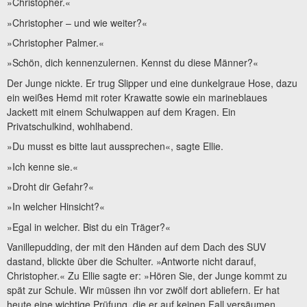
»Christopher.«
»Christopher – und wie weiter?«
»Christopher Palmer.«
»Schön, dich kennenzulernen. Kennst du diese Männer?«
Der Junge nickte. Er trug Slipper und eine dunkelgraue Hose, dazu
ein weißes Hemd mit roter Krawatte sowie ein marineblaues
Jackett mit einem Schulwappen auf dem Kragen. Ein
Privatschulkind, wohlhabend.
»Du musst es bitte laut aussprechen«, sagte Ellie.
»Ich kenne sie.«
»Droht dir Gefahr?«
»In welcher Hinsicht?«
»Egal in welcher. Bist du ein Träger?«
Vanillepudding, der mit den Händen auf dem Dach des SUV
dastand, blickte über die Schulter. »Antworte nicht darauf,
Christopher.« Zu Ellie sagte er: »Hören Sie, der Junge kommt zu
spät zur Schule. Wir müssen ihn vor zwölf dort abliefern. Er hat
heute eine wichtige Prüfung, die er auf keinen Fall versäumen