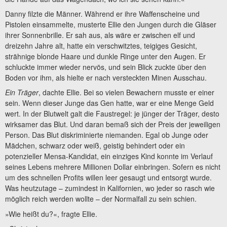
Danny filzte die Männer. Während er ihre Waffenscheine und
Pistolen einsammelte, musterte Ellie den Jungen durch die Gläser
ihrer Sonnenbrille. Er sah aus, als wäre er zwischen elf und
dreizehn Jahre alt, hatte ein verschwitztes, teigiges Gesicht,
strähnige blonde Haare und dunkle Ringe unter den Augen. Er
schluckte immer wieder nervös, und sein Blick zuckte über den
Boden vor ihm, als hielte er nach versteckten Minen Ausschau.
Ein Träger
, dachte Ellie. Bei so vielen Bewachern musste er einer
sein. Wenn dieser Junge das Gen hatte, war er eine Menge Geld
wert. In der Blutwelt galt die Faustregel: je jünger der Träger, desto
wirksamer das Blut. Und daran bemaß sich der Preis der jeweiligen
Person. Das Blut diskriminierte niemanden. Egal ob Junge oder
Mädchen, schwarz oder weiß, geistig behindert oder ein
potenzieller Mensa-Kandidat, ein einziges Kind konnte im Verlauf
seines Lebens mehrere Millionen Dollar einbringen. Sofern es nicht
um des schnellen Profits willen leer gesaugt und entsorgt wurde.
Was heutzutage – zumindest in Kalifornien, wo jeder so rasch wie
möglich reich werden wollte – der Normalfall zu sein schien.
»Wie heißt du?«, fragte Ellie.