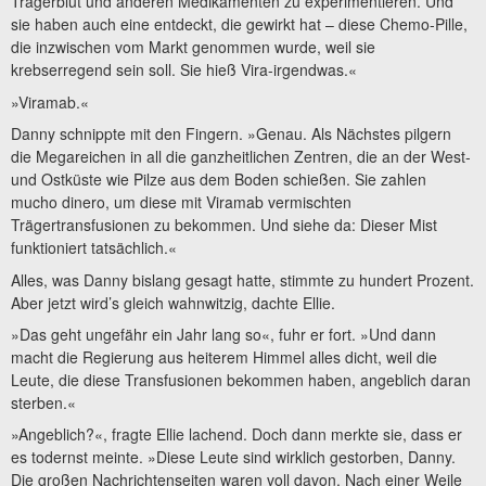
Trägerblut und anderen Medikamenten zu experimentieren. Und
sie haben auch eine entdeckt, die gewirkt hat – diese Chemo-Pille,
die inzwischen vom Markt genommen wurde, weil sie
krebserregend sein soll. Sie hieß Vira-irgendwas.«
»Viramab.«
Danny schnippte mit den Fingern. »Genau. Als Nächstes pilgern
die Megareichen in all die ganzheitlichen Zentren, die an der West-
und Ostküste wie Pilze aus dem Boden schießen. Sie zahlen
mucho dinero, um diese mit Viramab vermischten
Trägertransfusionen zu bekommen. Und siehe da: Dieser Mist
funktioniert tatsächlich.«
Alles, was Danny bislang gesagt hatte, stimmte zu hundert Prozent.
Aber jetzt wird’s gleich wahnwitzig, dachte Ellie.
»Das geht ungefähr ein Jahr lang so«, fuhr er fort. »Und dann
macht die Regierung aus heiterem Himmel alles dicht, weil die
Leute, die diese Transfusionen bekommen haben, angeblich daran
sterben.«
»Angeblich?«, fragte Ellie lachend. Doch dann merkte sie, dass er
es todernst meinte. »Diese Leute sind wirklich gestorben, Danny.
Die großen Nachrichtenseiten waren voll davon. Nach einer Weile