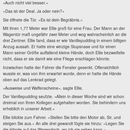
»Auch nicht viel besser.«
»Das ist der Deal. Ja oder nein?«
Sie öffnete die Tür. »Es ist dein Begräbnis.«
Mit ihren 1,77 Meter war Ellie groß für eine Frau. Der Mann an der
Wagentür maß ungefähr zwei Meter und wog wahrscheinlich an die
drei Zentner. Ellie fand, dass er wie Vanillepudding in einem billigen
Anzug aussah. Er hatte eine winzige Stupsnase und für einen
Mann seiner Größe auffallend kleine Hände, doch Ellie bezweifelte
nicht, dass er sie damit wie eine Fliege erschlagen könnte.
Inzwischen hatte der Fahrer die Fenster gesenkt. Offensichtlich
wusste er, was von ihm erwartet wurde, denn er hatte die Hände
oben auf das Lenkrad gelegt.
»Ausweise und Waffenscheine«, sagte Ellie.
Der Vanillepudding seufzte. »Allein in dieser Woche sind wir schon
dreimal von Ihren Kollegen aufgehalten worden. Sie behindern uns
erheblich in unserer Arbeit.«
Ellie blickte zum Fahrer. »Stellen Sie bitte den Motor ab, Sir, und
steigen Sie aus.« An alle drei gewandt fügte sie hinzu: »Legen Sie
die Hände auf das Wagendach, wo ich sie sehen kann.«