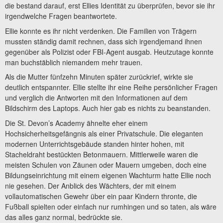
die bestand darauf, erst Ellies Identität zu überprüfen, bevor sie ihr
irgendwelche Fragen beantwortete.
Ellie konnte es ihr nicht verdenken. Die Familien von Trägern
mussten ständig damit rechnen, dass sich irgendjemand ihnen
gegenüber als Polizist oder FBI-Agent ausgab. Heutzutage konnte
man buchstäblich niemandem mehr trauen.
Als die Mutter fünfzehn Minuten später zurückrief, wirkte sie
deutlich entspannter. Ellie stellte ihr eine Reihe persönlicher Fragen
und verglich die Antworten mit den Informationen auf dem
Bildschirm des Laptops. Auch hier gab es nichts zu beanstanden.
Die St. Devon’s Academy ähnelte eher einem
Hochsicherheitsgefängnis als einer Privatschule. Die eleganten
modernen Unterrichtsgebäude standen hinter hohen, mit
Stacheldraht bestückten Betonmauern. Mittlerweile waren die
meisten Schulen von Zäunen oder Mauern umgeben, doch eine
Bildungseinrichtung mit einem eigenen Wachturm hatte Ellie noch
nie gesehen. Der Anblick des Wächters, der mit einem
vollautomatischen Gewehr über ein paar Kindern thronte, die
Fußball spielten oder einfach nur rumhingen und so taten, als wäre
das alles ganz normal, bedrückte sie.