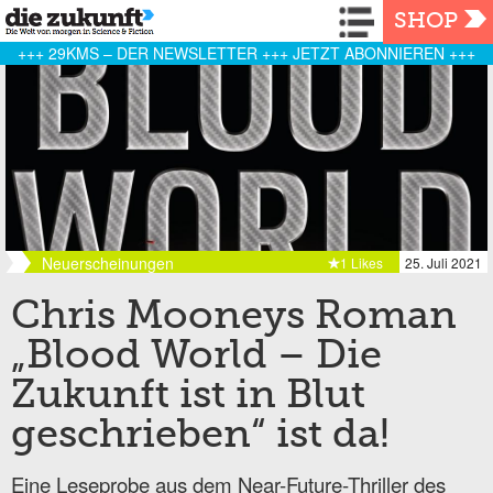
Navigation
SHOP
+++ 29KMS – DER NEWSLETTER +++ JETZT ABONNIEREN +++
Neuerscheinungen
1 Likes
25. Juli 2021
Chris Mooneys Roman
„Blood World – Die
Zukunft ist in Blut
geschrieben“ ist da!
Eine Leseprobe aus dem Near-Future-Thriller des