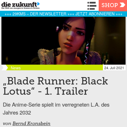
Navigation
SHOP
+++ 29KMS – DER NEWSLETTER +++ JETZT ABONNIEREN +++
News
24. Juli 2021
„Blade Runner: Black
Lotus“ - 1. Trailer
Die Anime-Serie spielt im verregneten L.A. des
Jahres 2032
von
Bernd Kronsbein