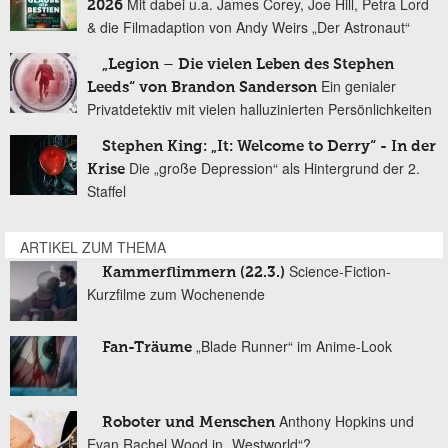
Mit dabei u.a. James Corey, Joe Hill, Petra Lord
2026
& die Filmadaption von Andy Weirs „Der Astronaut“
„Legion – Die vielen Leben des Stephen
Ein genialer
Leeds“ von Brandon Sanderson
Privatdetektiv mit vielen halluzinierten Persönlichkeiten
Stephen King: „It: Welcome to Derry“ - In der
Die „große Depression“ als Hintergrund der 2.
Krise
Staffel
ARTIKEL ZUM THEMA
Science-Fiction-
Kammerflimmern (22.3.)
Kurzfilme zum Wochenende
„Blade Runner“ im Anime-Look
Fan-Träume
Anthony Hopkins und
Roboter und Menschen
Evan Rachel Wood in „Westworld“?