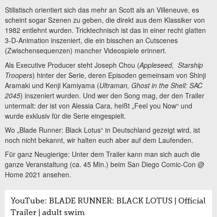
Stilistisch orientiert sich das mehr an Scott als an Villeneuve, es
scheint sogar Szenen zu geben, die direkt aus dem Klassiker von
1982 entlehnt wurden. Tricktechnisch ist das in einer recht glatten
3-D-Animation inszeniert, die ein bisschen an Cutscenes
(Zwischensequenzen) mancher Videospiele erinnert.
Als Executive Producer steht Joseph Chou (
Appleseed, Starship
Troopers
) hinter der Serie, deren Episoden gemeinsam von Shinji
Aramaki und Kenji Kamiyama (
Ultraman, Ghost in the Shell: SAC
2045
) inszeniert wurden. Und wer den Song mag, der den Trailer
untermalt: der ist von Alessia Cara, heißt „Feel you Now“ und
wurde exklusiv für die Serie eingespielt.
Wo „Blade Runner: Black Lotus“ in Deutschland gezeigt wird, ist
noch nicht bekannt, wir halten euch aber auf dem Laufenden.
Für ganz Neugierige: Unter dem Trailer kann man sich auch die
ganze Veranstaltung (ca. 45 Min.) beim San Diego Comic-Con @
Home 2021 ansehen.
YouTube: BLADE RUNNER: BLACK LOTUS | Official
Trailer | adult swim