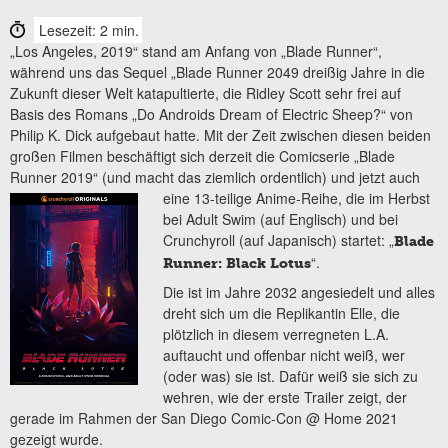
Lesezeit: 2 min.
„Los Angeles, 2019“ stand am Anfang von „Blade Runner“,
während uns das Sequel „Blade Runner 2049 dreißig Jahre in die
Zukunft dieser Welt katapultierte, die Ridley Scott sehr frei auf
Basis des Romans „Do Androids Dream of Electric Sheep?“ von
Philip K. Dick aufgebaut hatte. Mit der Zeit zwischen diesen beiden
großen Filmen beschäftigt sich derzeit die Comicserie „Blade
Runner 2019“ (und macht das ziemlich ordentlich) und jetzt
auch
eine 13-teilige Anime-Reihe, die im Herbst
bei Adult Swim (auf Englisch) und bei
Crunchyroll (auf Japanisch) startet: „
Blade
“.
Runner: Black Lotus
Die ist im Jahre 2032 angesiedelt und alles
dreht sich um die Replikantin Elle, die
plötzlich in diesem verregneten L.A.
auftaucht und offenbar nicht weiß, wer
(oder was) sie ist. Dafür weiß sie sich zu
wehren, wie der erste Trailer zeigt, der
gerade im Rahmen der San Diego Comic-Con @ Home 2021
gezeigt wurde.