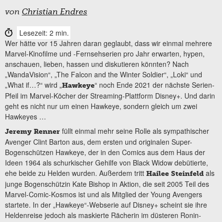
von
Christian Endres
Lesezeit: 2 min.
Wer hätte vor 15 Jahren daran geglaubt, dass wir einmal mehrere
Marvel-Kinofilme und -Fernsehserien pro Jahr erwarten, hypen,
anschauen, lieben, hassen und diskutieren könnten? Nach
„WandaVision“, „The Falcon and the Winter Soldier“, „Loki“ und
„What if…?“ wird „
“ noch Ende 2021 der nächste Serien-
Hawkeye
Pfeil im Marvel-Köcher der Streaming-Plattform Disney+. Und darin
geht es nicht nur um einen Hawkeye, sondern gleich um zwei
Hawkeyes …
füllt einmal mehr seine Rolle als sympathischer
Jeremy Renner
Avenger Clint Barton aus, dem ersten und originalen Super-
Bogenschützen Hawkeye, der in den Comics aus dem Haus der
Ideen 1964 als schurkischer Gehilfe von Black Widow debütierte,
ehe beide zu Helden wurden. Außerdem tritt
als
Hailee Steinfeld
junge Bogenschützin Kate Bishop in Aktion, die seit 2005 Teil des
Marvel-Comic-Kosmos ist und als Mitglied der Young Avengers
startete. In der „Hawkeye“-Webserie auf Disney+ scheint sie ihre
Heldenreise jedoch als maskierte Rächerin im düsteren Ronin-