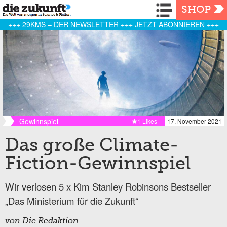
Navigation
SHOP
+++ 29KMS – DER NEWSLETTER +++ JETZT ABONNIEREN +++
Gewinnspiel
1 Likes
17. November 2021
Das große Climate-
Fiction-Gewinnspiel
Wir verlosen 5 x Kim Stanley Robinsons Bestseller
„Das Ministerium für die Zukunft“
von
Die Redaktion