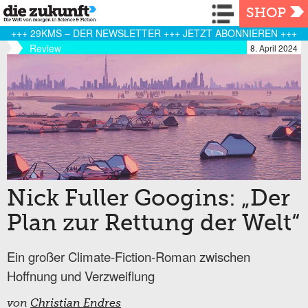
Navigation
SHOP
+++ 29KMS – DER NEWSLETTER +++ JETZT ABONNIEREN +++
Review
8. April 2024
Nick Fuller Googins: „Der
Plan zur Rettung der Welt“
Ein großer Climate-Fiction-Roman zwischen
Hoffnung und Verzweiflung
von
Christian Endres