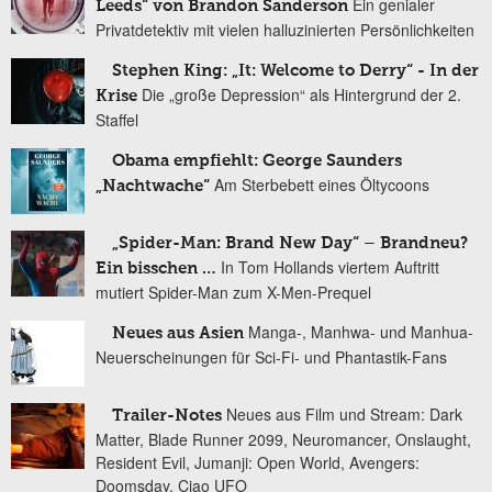
Ein genialer
Leeds“ von Brandon Sanderson
Privatdetektiv mit vielen halluzinierten Persönlichkeiten
Stephen King: „It: Welcome to Derry“ - In der
Die „große Depression“ als Hintergrund der 2.
Krise
Staffel
Obama empfiehlt: George Saunders
Am Sterbebett eines Öltycoons
„Nachtwache“
„Spider-Man: Brand New Day“ – Brandneu?
In Tom Hollands viertem Auftritt
Ein bisschen …
mutiert Spider-Man zum X-Men-Prequel
Manga-, Manhwa- und Manhua-
Neues aus Asien
Neuerscheinungen für Sci-Fi- und Phantastik-Fans
Neues aus Film und Stream: Dark
Trailer-Notes
Matter, Blade Runner 2099, Neuromancer, Onslaught,
Resident Evil, Jumanji: Open World, Avengers:
Doomsday, Ciao UFO