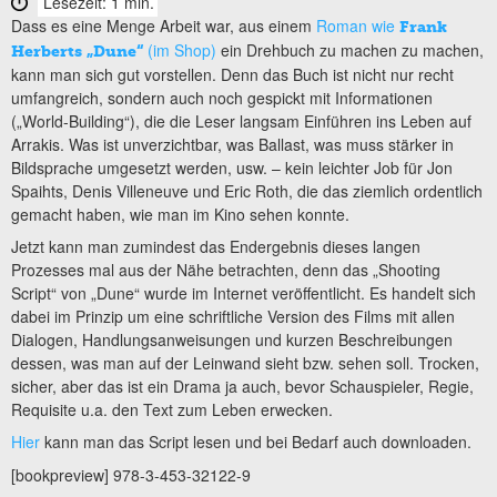
Lesezeit: 1 min.
Dass es eine Menge Arbeit war, aus einem
Roman wie
Frank
(im Shop)
ein Drehbuch zu machen zu machen,
Herberts „Dune“
kann man sich gut vorstellen. Denn das Buch ist nicht nur recht
umfangreich, sondern auch noch gespickt mit Informationen
(„World-Building“), die die Leser langsam Einführen ins Leben auf
Arrakis. Was ist unverzichtbar, was Ballast, was muss stärker in
Bildsprache umgesetzt werden, usw. – kein leichter Job für Jon
Spaihts, Denis Villeneuve und Eric Roth, die das ziemlich ordentlich
gemacht haben, wie man im Kino sehen konnte.
Jetzt kann man zumindest das Endergebnis dieses langen
Prozesses mal aus der Nähe betrachten, denn das „Shooting
Script“ von „Dune“ wurde im Internet veröffentlicht. Es handelt sich
dabei im Prinzip um eine schriftliche Version des Films mit allen
Dialogen, Handlungsanweisungen und kurzen Beschreibungen
dessen, was man auf der Leinwand sieht bzw. sehen soll. Trocken,
sicher, aber das ist ein Drama ja auch, bevor Schauspieler, Regie,
Requisite u.a. den Text zum Leben erwecken.
Hier
kann man das Script lesen und bei Bedarf auch downloaden.
[bookpreview] 978-3-453-32122-9