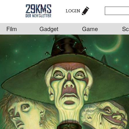
LOGIN
Film
Gadget
Game
Sc