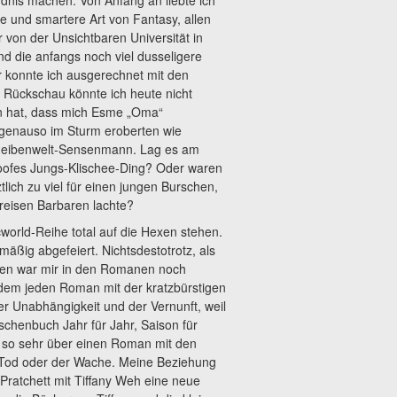
dnis machen. Von Anfang an liebte ich
e und smartere Art von Fantasy, allen
 von der Unsichtbaren Universität in
nd die anfangs noch viel dusseligere
r konnte ich ausgerechnet mit den
 Rückschau könnte ich heute nicht
en hat, dass mich Esme „Oma“
genauso im Sturm eroberten wie
heibenwelt-Sensenmann. Lag es am
oofes Jungs-Klischee-Ding? Oder waren
tlich zu viel für einen jungen Burschen,
reisen Barbaren lachte?
world-Reihe total auf die Hexen stehen.
ßig abgefeiert. Nichtsdestotrotz, als
sten war mir in den Romanen noch
zdem jeden Roman mit der kratzbürstigen
 Unabhängigkeit und der Vernunft, weil
chenbuch Jahr für Jahr, Saison für
ht so sehr über einen Roman mit den
 Tod oder der Wache. Meine Beziehung
 Pratchett mit Tiffany Weh eine neue