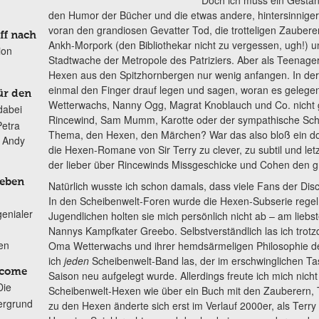
Doch ich muss ein Gestän
den Humor der Bücher und die etwas andere, hintersinniger
voran den grandiosen Gevatter Tod, die trotteligen Zauberer
ff nach
Ankh-Morpork (den Bibliothekar nicht zu vergessen, ugh!) u
ion
Stadtwache der Metropole des Patriziers. Aber als Teenage
Hexen aus den Spitzhornbergen nur wenig anfangen. In der
einmal den Finger drauf legen und sagen, woran es geleg
ür den
Wetterwachs, Nanny Ogg, Magrat Knoblauch und Co. nicht 
dabei
Rincewind, Sam Mumm, Karotte oder der sympathische Sc
Petra
Thema, den Hexen, den Märchen? War das also bloß ein d
n Andy
die Hexen-Romane von Sir Terry zu clever, zu subtil und letz
der lieber über Rincewinds Missgeschicke und Cohen den g
Leben
Natürlich wusste ich schon damals, dass viele Fans der Disc
In den Scheibenwelt-Foren wurde die Hexen-Subserie regelmä
genialer
Jugendlichen holten sie mich persönlich nicht ab – am lieb
Nannys Kampfkater Greebo. Selbstverständlich las ich trot
ten
Oma Wetterwachs und ihrer hemdsärmeligen Philosophie der
ich
jeden
Scheibenwelt-Band las, der im erschwinglichen Tas
lcome
Saison neu aufgelegt wurde. Allerdings freute ich mich nic
Die
Scheibenwelt-Hexen wie über ein Buch mit den Zauberern,
ergrund
zu den Hexen änderte sich erst im Verlauf 2000er, als Terry