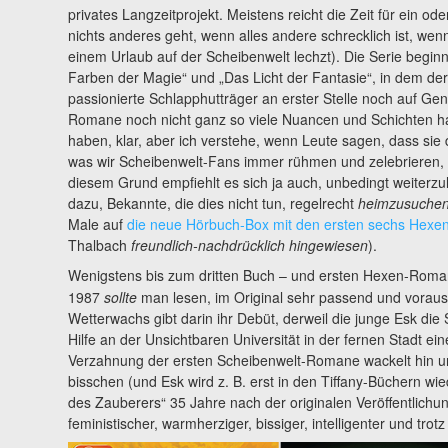
privates Langzeitprojekt. Meistens reicht die Zeit für ein od
nichts anderes geht, wenn alles andere schrecklich ist, wen
einem Urlaub auf der Scheibenwelt lechzt). Die Serie beginn
Farben der Magie“ und „Das Licht der Fantasie“, in dem der
passionierte Schlapphutträger an erster Stelle noch auf Gen
Romane noch nicht ganz so viele Nuancen und Schichten hatt
haben, klar, aber ich verstehe, wenn Leute sagen, dass sie di
was wir Scheibenwelt-Fans immer rühmen und zelebrieren, h
diesem Grund empfiehlt es sich ja auch, unbedingt weiterzu
dazu, Bekannte, die dies nicht tun, regelrecht
heimzusuche
Male auf
die neue Hörbuch-Box mit den ersten sechs Hex
Thalbach
freundlich-nachdrücklich
hingewiesen
).
Wenigstens bis zum dritten Buch – und ersten Hexen-Roma
1987
sollte
man lesen, im Original sehr passend und voraus
Wetterwachs gibt darin ihr Debüt, derweil die junge Esk die
Hilfe an der Unsichtbaren Universität in der fernen Stadt e
Verzahnung der ersten Scheibenwelt-Romane wackelt hin un
bisschen (und Esk wird z. B. erst in den Tiffany-Büchern wi
des Zauberers“ 35 Jahre nach der originalen Veröffentlichun
feministischer, warmherziger, bissiger, intelligenter und tro