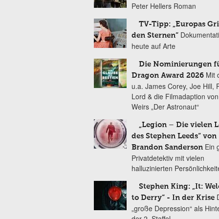
Peter Hellers Roman
TV-Tipp: „Europas Gri
Dokumentat
den Sternen“
heute auf Arte
Die Nominierungen f
Mit 
Dragon Award 2026
u.a. James Corey, Joe Hill, 
Lord & die Filmadaption vo
Weirs „Der Astronaut“
„Legion – Die vielen 
des Stephen Leeds“ von
Ein 
Brandon Sanderson
Privatdetektiv mit vielen
halluzinierten Persönlichkei
Stephen King: „It: We
to Derry“ - In der Krise
„große Depression“ als Hint
der 2. Staffel