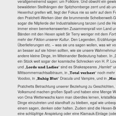
verallgemeinernd sagen: um Folklore. Und obwohl ein gew
bewaldeten Steilhängen der Spitzhornberge zerrt und ab u
Hexenhut greifen will, liegt der Fokus nie so sehr auf dem F
den Pratchett-Werken über die brummende Scheibenwelt-G
sogar die Nilpferde der Industrialisierung tanzen (und die 
immer einen bemerkenswerten Zusammenprall von Land und 
Bänden mit den Hexen spielt Sir Terry weniger mit dem
Fort
mehr der
Fiktion
unserer Kultur
. Den Legenden, Erzählunge
Überlieferungen etc. – was sie uns sagen wollen, was wir v
an besser auf sie hören sollten, wie sie unsere Wahrnehmun
andere kleine Dinge, im Miteinander Bedeutung haben. In „
ein Stück weit sogar der kosmische Schrecken von H. P. Love
und „
“ sind es Shakespeares „Hamlet“ u
Lords und Ladies
Mittsommernachtsalbtraum, in „
“ noch mehr
Total verhext
Voodoo, in „
“ Dracula und Vampire, und in „
Ruhig Blut
Mu
Pratchetts Betrachtung unserer Beziehung zu Geschichten,
Volksmund machen großen Spaß und haben eine Menge Witz
von Oma Wetterwachs kann man überdies lernen, kristallklar 
Dinge einzutreten und standhaft zu bleiben, egal wie unbe
einem sagen, denken oder halten. Zudem sind die Hexen-Büch
eine schlüpfrige Anspielung oder eine Klamauk-Einlage (oder