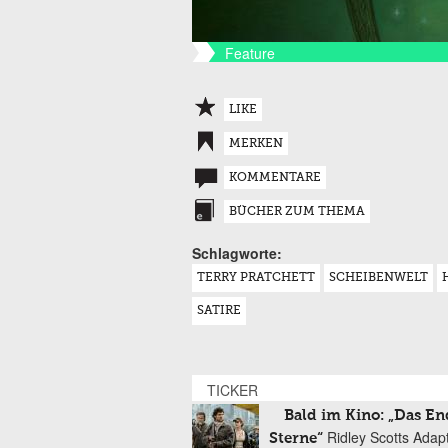
Feature
LIKE
MERKEN
KOMMENTARE
BÜCHER ZUM THEMA
Schlagworte:
TERRY PRATCHETT
SCHEIBENWELT
SATIRE
TICKER
Bald im Kino: „Das En
Ridley Scotts Adap
Sterne“