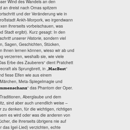
isser Wind des Wandels an den
nd an dreist nach Omas spitzem
ortschritt und der Veränderung wie in
roßstadt Ankh-Morpork, wo irgendwann
Hexen ihrerseits vorbeischauen, was
Stadt ergibt). Kurz gesagt: In den
schritt unserer Historie
, sondern viel
n, Sagen, Geschichten, Stücken,
on ihnen lernen können, wieso wir ab und
g verzerren, weshalb sie, wie viele
Das Erbe des Zauberers“ dient Pratchett
craft als Sprungbrett, in „
“
MacBest
nd fiese Elfen wie aus einem
 Märchen, Meta-Spiegelmagie und
“ das Phantom der Oper.
mmenschanz
 Traditionen, Aberglaube und dem
, sind aber auch unendlich weise –
zu denken, für die wichtigen, richtigen
quem es wird oder was die anderen von
er, die ihrerseits übrigens nie auf
 das Igel-Lied) verzichten, echte