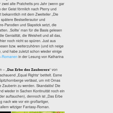
er zwei alte Pratchetts pro Jahr (wenn gar
n der Geist förmlich nach Pterry und
t bekanntlich mit dem Zweiteiler „Die
 spätere Bestsellerautor und
re-Parodien und Slapstick setzt, die
en. ‚Sollte’ man für die Basis gelesen
e Genialität, die Weisheit und all das,
ier noch nicht so spüren. Just aus
lesen bzw. weiterzuhören (und ich neige
n
, und habe zuletzt schon wieder einige
en-Romanen
in der Lesung von Katharina
n – „
“ von
Das Erbe des Zauberers
schauend „Equal Rights“ betitelt. Esme
 Spitzhornberge verlässt, um mit Omas
ine Zauberin zu werden. Skandalös! Die
d wieder in Sachen Kontinuität noch ein
eder auftauchen), dennoch ist „Das Erbe
g nach wie vor ein großartiger,
tz allem witziger Fantasy-Roman.