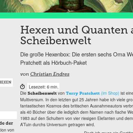
Hexen und Quanten a
Scheibenwelt
Die große Hexenbox: Die ersten sechs Oma W
Pratchett als Hörbuch-Paket
von
Christian Endres
HEXEN
Lesezeit: 6 min.
Die
von
(im Shop)
ist ein
Scheibenwelt
Terry Pratchett
Multiversum. In den letzten gut 25 Jahren habe ich viele g
fantastischen Kosmos des britischen Ausnahmeautors verbr
als 40 Bücher über die lediglich dem Namen nach flache Wel
1983 auf den Schultern von vier riesigen Elefanten und de
de der
A’Tuin durchs Universum getragen wird.
tion von