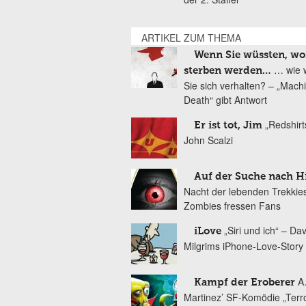
ARTIKEL ZUM THEMA
Wenn Sie wüssten, wo
… wie 
sterben werden…
Sie sich verhalten? – „Mach
Death“ gibt Antwort
„Redshirt
Er ist tot, Jim
John Scalzi
Auf der Suche nach H
Nacht der lebenden Trekkie
Zombies fressen Fans
„Siri und ich“ – Dav
iLove
Milgrims iPhone-Love-Story
A
Kampf der Eroberer
Martinez’ SF-Komödie „Terr