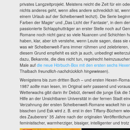
privates Langzeitprojekt. Meistens reicht die Zeit für ein od
nichts anderes geht, wenn alles andere schrecklich ist, wen
einem Urlaub auf der Scheibenwelt lechzt). Die Serie beginn
Farben der Magie“ und „Das Licht der Fantasie“, in dem der
passionierte Schlapphutträger an erster Stelle noch auf Gen
Romane noch nicht ganz so viele Nuancen und Schichten hatt
haben, klar, aber ich verstehe, wenn Leute sagen, dass sie di
was wir Scheibenwelt-Fans immer rühmen und zelebrieren, h
diesem Grund empfiehlt es sich ja auch, unbedingt weiterzu
dazu, Bekannte, die dies nicht tun, regelrecht
heimzusuche
Male auf
die neue Hörbuch-Box mit den ersten sechs Hex
Thalbach
freundlich-nachdrücklich
hingewiesen
).
Wenigstens bis zum dritten Buch – und ersten Hexen-Roma
1987
sollte
man lesen, im Original sehr passend und voraus
Wetterwachs gibt darin ihr Debüt, derweil die junge Esk die
Hilfe an der Unsichtbaren Universität in der fernen Stadt e
Verzahnung der ersten Scheibenwelt-Romane wackelt hin un
bisschen (und Esk wird z. B. erst in den Tiffany-Büchern wi
des Zauberers“ 35 Jahre nach der originalen Veröffentlichun
feministischer, warmherziger, bissiger, intelligenter und tro