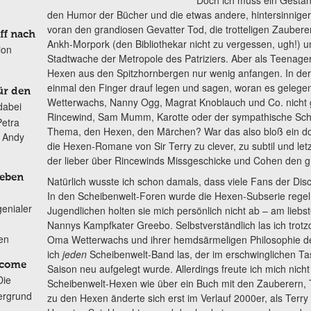
Doch ich muss ein Gestän
den Humor der Bücher und die etwas andere, hintersinniger
voran den grandiosen Gevatter Tod, die trotteligen Zauberer
ff nach
Ankh-Morpork (den Bibliothekar nicht zu vergessen, ugh!) u
ion
Stadtwache der Metropole des Patriziers. Aber als Teenage
Hexen aus den Spitzhornbergen nur wenig anfangen. In der
einmal den Finger drauf legen und sagen, woran es geleg
ür den
Wetterwachs, Nanny Ogg, Magrat Knoblauch und Co. nicht 
dabei
Rincewind, Sam Mumm, Karotte oder der sympathische Sc
Petra
Thema, den Hexen, den Märchen? War das also bloß ein d
n Andy
die Hexen-Romane von Sir Terry zu clever, zu subtil und letz
der lieber über Rincewinds Missgeschicke und Cohen den g
Leben
Natürlich wusste ich schon damals, dass viele Fans der Disc
In den Scheibenwelt-Foren wurde die Hexen-Subserie regelmä
genialer
Jugendlichen holten sie mich persönlich nicht ab – am lieb
Nannys Kampfkater Greebo. Selbstverständlich las ich trot
ten
Oma Wetterwachs und ihrer hemdsärmeligen Philosophie der
ich
jeden
Scheibenwelt-Band las, der im erschwinglichen Tas
lcome
Saison neu aufgelegt wurde. Allerdings freute ich mich nic
Die
Scheibenwelt-Hexen wie über ein Buch mit den Zauberern,
ergrund
zu den Hexen änderte sich erst im Verlauf 2000er, als Terry