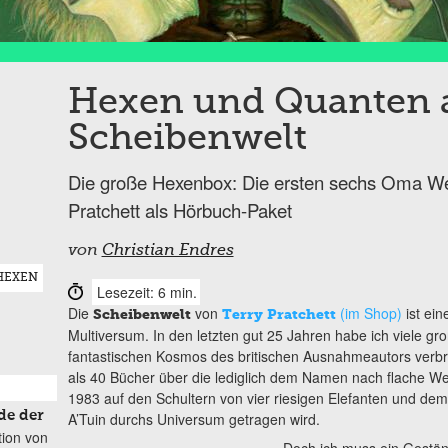
Hexen und Quanten a
Scheibenwelt
Die große Hexenbox: Die ersten sechs Oma W
Pratchett als Hörbuch-Paket
von
Christian Endres
HEXEN
Lesezeit: 6 min.
Die
von
(im Shop)
ist ein
Scheibenwelt
Terry Pratchett
Multiversum. In den letzten gut 25 Jahren habe ich viele g
fantastischen Kosmos des britischen Ausnahmeautors verbr
als 40 Bücher über die lediglich dem Namen nach flache Wel
1983 auf den Schultern von vier riesigen Elefanten und de
de der
A’Tuin durchs Universum getragen wird.
tion von