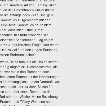
dnis machen. Von Anfang an liebte ich
e und smartere Art von Fantasy, allen
 von der Unsichtbaren Universität in
nd die anfangs noch viel dusseligere
r konnte ich ausgerechnet mit den
 Rückschau könnte ich heute nicht
en hat, dass mich Esme „Oma“
genauso im Sturm eroberten wie
heibenwelt-Sensenmann. Lag es am
oofes Jungs-Klischee-Ding? Oder waren
tlich zu viel für einen jungen Burschen,
reisen Barbaren lachte?
world-Reihe total auf die Hexen stehen.
ßig abgefeiert. Nichtsdestotrotz, als
sten war mir in den Romanen noch
zdem jeden Roman mit der kratzbürstigen
 Unabhängigkeit und der Vernunft, weil
chenbuch Jahr für Jahr, Saison für
ht so sehr über einen Roman mit den
 Tod oder der Wache. Meine Beziehung
 Pratchett mit Tiffany Weh eine neue