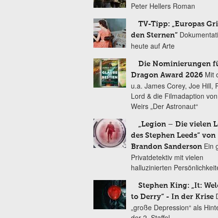
Peter Hellers Roman
TV-Tipp: „Europas Gri
Dokumentat
den Sternen“
heute auf Arte
Die Nominierungen f
Mit 
Dragon Award 2026
u.a. James Corey, Joe Hill, 
Lord & die Filmadaption vo
Weirs „Der Astronaut“
„Legion – Die vielen 
des Stephen Leeds“ von
Ein 
Brandon Sanderson
Privatdetektiv mit vielen
halluzinierten Persönlichkei
Stephen King: „It: We
to Derry“ - In der Krise
„große Depression“ als Hint
der 2. Staffel