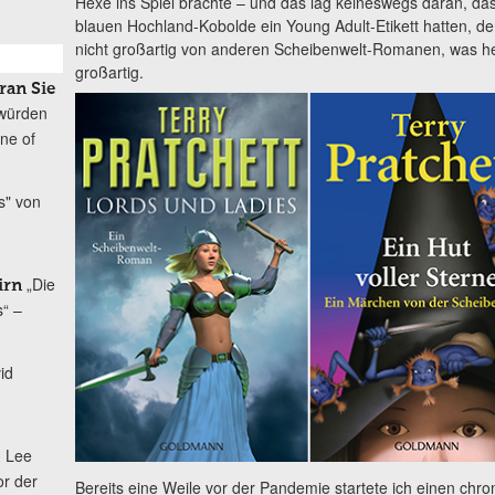
Hexe ins Spiel brachte – und das lag keineswegs daran, das
blauen Hochland-Kobolde ein Young Adult-Etikett hatten, d
nicht großartig von anderen Scheibenwelt-Romanen, was hei
großartig.
ran Sie
würden
ine of
s" von
„Die
irn
s“ –
id
. Lee
or der
Bereits eine Weile vor der Pandemie startete ich einen ch