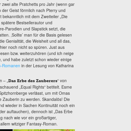
er zwei alte Pratchetts pro Jahr (wenn gar
n der Geist förmlich nach Pterry und
t bekanntlich mit dem Zweiteiler „Die
 spätere Bestsellerautor und
re-Parodien und Slapstick setzt, die
en. ‚Sollte’ man für die Basis gelesen
e Genialität, die Weisheit und all das,
ier noch nicht so spüren. Just aus
lesen bzw. weiterzuhören (und ich neige
n
, und habe zuletzt schon wieder einige
en-Romanen
in der Lesung von Katharina
n – „
“ von
Das Erbe des Zauberers
schauend „Equal Rights“ betitelt. Esme
 Spitzhornberge verlässt, um mit Omas
ine Zauberin zu werden. Skandalös! Die
d wieder in Sachen Kontinuität noch ein
eder auftauchen), dennoch ist „Das Erbe
g nach wie vor ein großartiger,
tz allem witziger Fantasy-Roman.