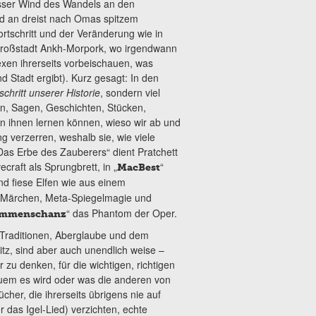
isser Wind des Wandels an den
nd an dreist nach Omas spitzem
ortschritt und der Veränderung wie in
roßstadt Ankh-Morpork, wo irgendwann
Hexen ihrerseits vorbeischauen, was
Stadt ergibt). Kurz gesagt: In den
schritt unserer Historie
, sondern viel
n, Sagen, Geschichten, Stücken,
on ihnen lernen können, wieso wir ab und
g verzerren, weshalb sie, wie viele
Das Erbe des Zauberers“ dient Pratchett
craft als Sprungbrett, in „
“
MacBest
nd fiese Elfen wie aus einem
 Märchen, Meta-Spiegelmagie und
“ das Phantom der Oper.
mmenschanz
 Traditionen, Aberglaube und dem
, sind aber auch unendlich weise –
zu denken, für die wichtigen, richtigen
quem es wird oder was die anderen von
er, die ihrerseits übrigens nie auf
 das Igel-Lied) verzichten, echte