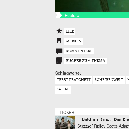
Feature
LIKE
MERKEN
KOMMENTARE
BÜCHER ZUM THEMA
Schlagworte:
TERRY PRATCHETT
SCHEIBENWELT
SATIRE
TICKER
Bald im Kino: „Das En
Ridley Scotts Adap
Sterne“