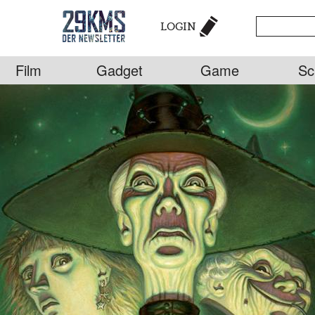
LOGIN
Film
Gadget
Game
Sc