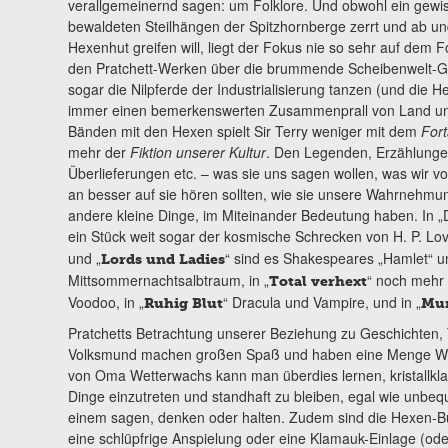
verallgemeinernd sagen: um Folklore. Und obwohl ein gew
bewaldeten Steilhängen der Spitzhornberge zerrt und ab u
Hexenhut greifen will, liegt der Fokus nie so sehr auf dem F
den Pratchett-Werken über die brummende Scheibenwelt-G
sogar die Nilpferde der Industrialisierung tanzen (und die 
immer einen bemerkenswerten Zusammenprall von Land und 
Bänden mit den Hexen spielt Sir Terry weniger mit dem
Fort
mehr der
Fiktion
unserer Kultur
. Den Legenden, Erzählunge
Überlieferungen etc. – was sie uns sagen wollen, was wir v
an besser auf sie hören sollten, wie sie unsere Wahrnehmun
andere kleine Dinge, im Miteinander Bedeutung haben. In „
ein Stück weit sogar der kosmische Schrecken von H. P. Love
und „
“ sind es Shakespeares „Hamlet“ u
Lords und Ladies
Mittsommernachtsalbtraum, in „
“ noch mehr
Total verhext
Voodoo, in „
“ Dracula und Vampire, und in „
Ruhig Blut
Mu
Pratchetts Betrachtung unserer Beziehung zu Geschichten,
Volksmund machen großen Spaß und haben eine Menge Witz
von Oma Wetterwachs kann man überdies lernen, kristallklar 
Dinge einzutreten und standhaft zu bleiben, egal wie unbe
einem sagen, denken oder halten. Zudem sind die Hexen-Büch
eine schlüpfrige Anspielung oder eine Klamauk-Einlage (oder