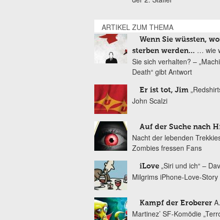
ARTIKEL ZUM THEMA
Wenn Sie wüssten, wo
… wie 
sterben werden…
Sie sich verhalten? – „Mach
Death“ gibt Antwort
„Redshirt
Er ist tot, Jim
John Scalzi
Auf der Suche nach H
Nacht der lebenden Trekkie
Zombies fressen Fans
„Siri und ich“ – Dav
iLove
Milgrims iPhone-Love-Story
A
Kampf der Eroberer
Martinez’ SF-Komödie „Terr