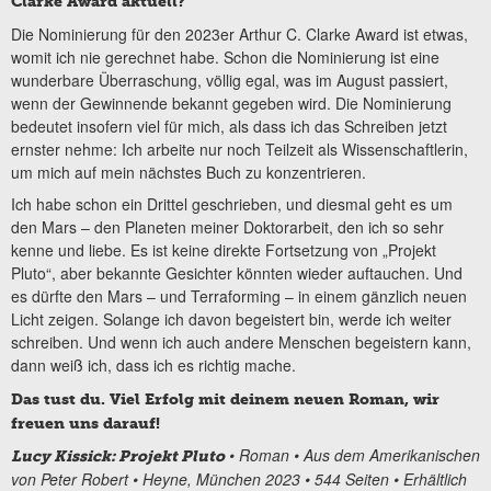
Clarke Award aktuell?
Die Nominierung für den 2023er Arthur C. Clarke Award ist etwas,
womit ich nie gerechnet habe. Schon die Nominierung ist eine
wunderbare Überraschung, völlig egal, was im August passiert,
wenn der Gewinnende bekannt gegeben wird. Die Nominierung
bedeutet insofern viel für mich, als dass ich das Schreiben jetzt
ernster nehme: Ich arbeite nur noch Teilzeit als Wissenschaftlerin,
um mich auf mein nächstes Buch zu konzentrieren.
Ich habe schon ein Drittel geschrieben, und diesmal geht es um
den Mars – den Planeten meiner Doktorarbeit, den ich so sehr
kenne und liebe. Es ist keine direkte Fortsetzung von „Projekt
Pluto“, aber bekannte Gesichter könnten wieder auftauchen. Und
es dürfte den Mars – und Terraforming – in einem gänzlich neuen
Licht zeigen. Solange ich davon begeistert bin, werde ich weiter
schreiben. Und wenn ich auch andere Menschen begeistern kann,
dann weiß ich, dass ich es richtig mache.
Das tust du. Viel Erfolg mit deinem neuen Roman, wir
freuen uns darauf!
• Roman • Aus dem Amerikanischen
Lucy Kissick: Projekt Pluto
von Peter Robert • Heyne, München 2023 • 544 Seiten • Erhältlich