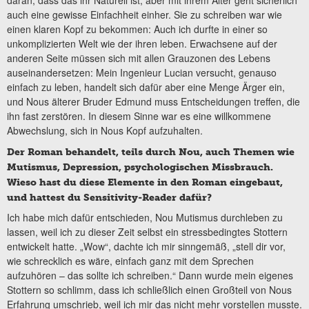
daran, dass das ihr Naturell ist, aber mit ihrem Alter geht sicherlich
auch eine gewisse Einfachheit einher. Sie zu schreiben war wie
einen klaren Kopf zu bekommen: Auch ich durfte in einer so
unkomplizierten Welt wie der ihren leben. Erwachsene auf der
anderen Seite müssen sich mit allen Grauzonen des Lebens
auseinandersetzen: Mein Ingenieur Lucian versucht, genauso
einfach zu leben, handelt sich dafür aber eine Menge Ärger ein,
und Nous älterer Bruder Edmund muss Entscheidungen treffen, die
ihn fast zerstören. In diesem Sinne war es eine willkommene
Abwechslung, sich in Nous Kopf aufzuhalten.
Der Roman behandelt, teils durch Nou, auch Themen wie
Mutismus, Depression, psychologischen Missbrauch.
Wieso hast du diese Elemente in den Roman eingebaut,
und hattest du Sensitivity-Reader dafür?
Ich habe mich dafür entschieden, Nou Mutismus durchleben zu
lassen, weil ich zu dieser Zeit selbst ein stressbedingtes Stottern
entwickelt hatte. „Wow“, dachte ich mir sinngemäß, „stell dir vor,
wie schrecklich es wäre, einfach ganz mit dem Sprechen
aufzuhören – das sollte ich schreiben.“ Dann wurde mein eigenes
Stottern so schlimm, dass ich schließlich einen Großteil von Nous
Erfahrung umschrieb, weil ich mir das nicht mehr vorstellen musste.