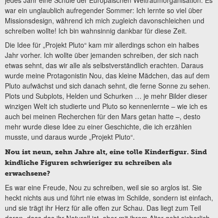
jedes Jahr eine Schule der Europäischen Weltraumorganisation. Es
war ein unglaublich aufregender Sommer: Ich lernte so viel über
Missionsdesign, während ich mich zugleich davonschleichen und
schreiben wollte! Ich bin wahnsinnig dankbar für diese Zeit.
Die Idee für „Projekt Pluto“ kam mir allerdings schon ein halbes
Jahr vorher. Ich wollte über jemanden schreiben, der sich nach
etwas sehnt, das wir alle als selbstverständlich erachten. Daraus
wurde meine Protagonistin Nou, das kleine Mädchen, das auf dem
Pluto aufwächst und sich danach sehnt, die ferne Sonne zu sehen.
Plots und Subplots, Helden und Schurken … je mehr Bilder dieser
winzigen Welt ich studierte und Pluto so kennenlernte – wie ich es
auch bei meinen Recherchen für den Mars getan hatte –, desto
mehr wurde diese Idee zu einer Geschichte, die ich erzählen
musste, und daraus wurde „Projekt Pluto“.
Nou ist neun, zehn Jahre alt, eine tolle Kinderfigur. Sind
kindliche Figuren schwieriger zu schreiben als
erwachsene?
Es war eine Freude, Nou zu schreiben, weil sie so arglos ist. Sie
heckt nichts aus und führt nie etwas im Schilde, sondern ist einfach,
und sie trägt ihr Herz für alle offen zur Schau. Das liegt zum Teil