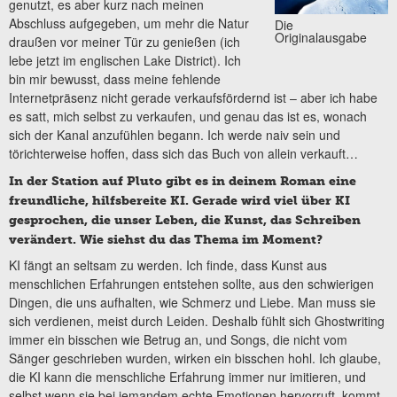
genutzt, es aber kurz nach meinen
Abschluss aufgegeben, um mehr die Natur
Die
Originalausgabe
draußen vor meiner Tür zu genießen (ich
lebe jetzt im englischen Lake District). Ich
bin mir bewusst, dass meine fehlende
Internetpräsenz nicht gerade verkaufsfördernd ist – aber ich habe
es satt, mich selbst zu verkaufen, und genau das ist es, wonach
sich der Kanal anzufühlen begann. Ich werde naiv sein und
törichterweise hoffen, dass sich das Buch von allein verkauft…
In der Station auf Pluto gibt es in deinem Roman eine
freundliche, hilfsbereite KI. Gerade wird viel über KI
gesprochen, die unser Leben, die Kunst, das Schreiben
verändert. Wie siehst du das Thema im Moment?
KI fängt an seltsam zu werden. Ich finde, dass Kunst aus
menschlichen Erfahrungen entstehen sollte, aus den schwierigen
Dingen, die uns aufhalten, wie Schmerz und Liebe. Man muss sie
sich verdienen, meist durch Leiden. Deshalb fühlt sich Ghostwriting
immer ein bisschen wie Betrug an, und Songs, die nicht vom
Sänger geschrieben wurden, wirken ein bisschen hohl. Ich glaube,
die KI kann die menschliche Erfahrung immer nur imitieren, und
selbst wenn sie bei jemandem echte Emotionen hervorruft, kommt