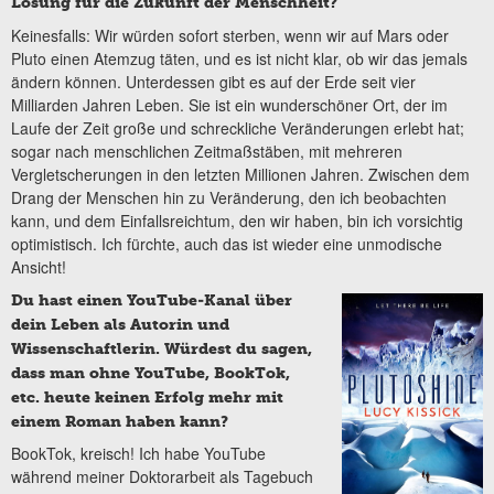
Lösung für die Zukunft der Menschheit?
Keinesfalls: Wir würden sofort sterben, wenn wir auf Mars oder
Pluto einen Atemzug täten, und es ist nicht klar, ob wir das jemals
ändern können. Unterdessen gibt es auf der Erde seit vier
Milliarden Jahren Leben. Sie ist ein wunderschöner Ort, der im
Laufe der Zeit große und schreckliche Veränderungen erlebt hat;
sogar nach menschlichen Zeitmaßstäben, mit mehreren
Vergletscherungen in den letzten Millionen Jahren. Zwischen dem
Drang der Menschen hin zu Veränderung, den ich beobachten
kann, und dem Einfallsreichtum, den wir haben, bin ich vorsichtig
optimistisch. Ich fürchte, auch das ist wieder eine unmodische
Ansicht!
Du hast einen YouTube-Kanal über
dein Leben als Autorin und
Wissenschaftlerin. Würdest du sagen,
dass man ohne YouTube, BookTok,
etc. heute keinen Erfolg mehr mit
einem Roman haben kann?
BookTok, kreisch! Ich habe YouTube
während meiner Doktorarbeit als Tagebuch