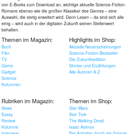
von E-Books zum Download an, wichtige aktuelle Science-Fiction-
Romane ebenso wie die großen Klassiker des Genres – eine
Auswahl, die stetig erweitert wird. Denn Lesen – da sind sich alle
einig – wird auch in der digitalen Zukunft seinen Stellenwert
behalten.
Themen im Magazin:
Highlights im Shop:
Buch
Aktuelle Neuerscheinungen
Film
Science-Fiction-Bestseller
TV
Die Zukunftsedition
Game
Stories und Erzählungen
Gadget
Alle Autoren A-Z
Science
Kolumnen
Rubriken im Magazin:
Themen im Shop:
News
Star Wars
Essay
Star Trek
Review
The Walking Dead
Kolumne
Isaac Asimov
Interview
Per Anhalter durch die Galaxis