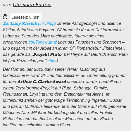
von
Christian Endres
Lesezeit: 8 min.
(im Shop)
ist eine Astrogeologin und Science-
Dr. Lucy Kissick
Fiction-Autorin aus England. Während sie für ihre Doktorarbeit im
Labor die Seen des Mars nachbildete, fütterte sie einen
erfolgreichen
YouTube-Kanal
über das Forschen und Schreiben –
und begann mit der Arbeit an ihrem SF-Romandebüt „Plutoshine“,
das gerade als „
“ bei Heyne auf Deutsch erschienen
Projekt Pluto
ist (zur Rezension geht’s
hier
).
Der Roman, der 2023 dank seiner feinen Mischung aus
faktensicherer Hard-SF und futuristischer SF-Unterhaltung prompt
für den
nominiert wurde, handelt von
Arthur C. Clarke Award
einem Terraforming-Projekt auf Pluto, Sabotage, Familie,
Freundschaft, Loyalität und dem Erstkontakt mit Aliens. Im
Mittelpunkt stehen der gutherzige Terraforming-Ingenieur Lucian
und das an Mutismus leidende, fern der Sonne auf Pluto geborene
Mädchen Nuo. Mit ihrer Verbindung steht und fallen Projekt
Plutoshine und das Schicksal der Menschen auf der Station
inmitten des schroffen, uralten Eises.