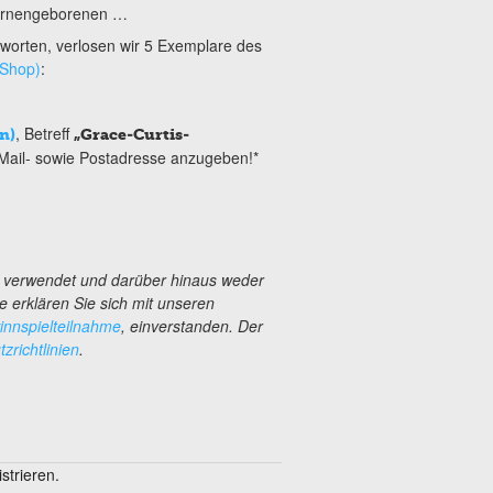
Sternengeborenen …
tworten, verlosen wir 5 Exemplare des
 Shop)
:
, Betreff
n)
„Grace-Curtis-
Mail- sowie Postadresse anzugeben!*
s verwendet und darüber hinaus weder
e erklären Sie sich mit unseren
nnspielteilnahme
, einverstanden. Der
zrichtlinien
.
trieren.