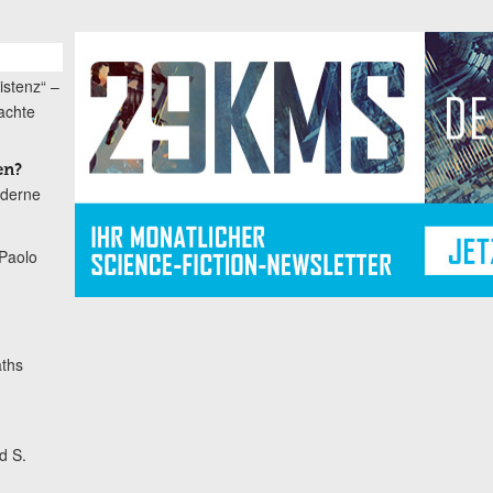
istenz“ –
achte
en?
oderne
Paolo
ths
d S.