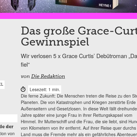
Das große Grace-Curt
Gewinnspiel
Wir verlosen 5 x Grace Curtis’ Debütroman „
fiel“
von
Die Redaktion
EL
Lesezeit: 1 min.
Die ferne Zukunft: Die Menschen treten die Reise zu den S
Planeten. Die von Katastrophen und Kriegen zerstörte Erd
Außenseitern und Gesetzlosen.
In diese Welt fällt dreihunde
Jahre später eine junge Frau in ihrer Rettungskapsel vom
Himmel. Ihr Mutterschiff und die Frau, die sie liebt, sind Hun
de der
von Kilometern von ihr entfernt. Auf ihrer Reise quer durch
tion von
Land muss die Fremde mehr als ein gefährliches Abenteue