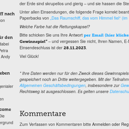
der Erde sind skrupellos und gierig – und sie hassen die 
Unter allen Einsendungen, die folgende Frage korrekt bean
ff nach
Paperbacks von
„Das Raumschiff, das vom Himmel fiel“ (im
ion
Welche Farbe hat die Rettungskapsel?
Bitte schicken Sie uns Ihre Antwort
per Email (hier klicke
ür den
– und vergessen Sie nicht, Ihren Namen, E-
Gewinnspiel“
dabei
Einsendeschluss ist der
.
28.11.2023
Petra
Viel Glück!
n Andy
* Ihre Daten werden nur für den Zweck dieses Gewinnspiel
Leben
gespeichert noch an Dritte weitergegeben. Mit der Teilnahm
Allgemeinen Geschäftsbedingungen
, insbesondere zur
Gewi
genialer
Rechtsweg ist ausgeschlossen. Es gelten unsere
Datenschut
ten
lcome
Kommentare
Die
ergrund
Zum Verfassen von Kommentaren bitte
Anmelden oder Regis