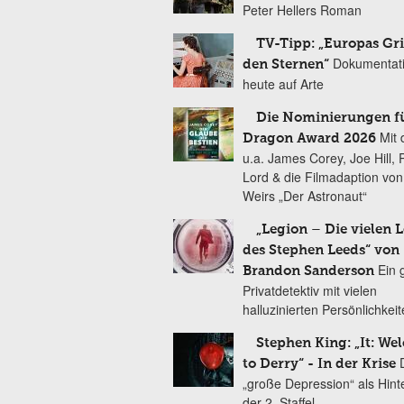
Peter Hellers Roman
TV-Tipp: „Europas Gri
Dokumentat
den Sternen“
heute auf Arte
Die Nominierungen f
Mit 
Dragon Award 2026
u.a. James Corey, Joe Hill, 
Lord & die Filmadaption vo
Weirs „Der Astronaut“
„Legion – Die vielen 
des Stephen Leeds“ von
Ein 
Brandon Sanderson
Privatdetektiv mit vielen
halluzinierten Persönlichkei
Stephen King: „It: We
to Derry“ - In der Krise
„große Depression“ als Hint
der 2. Staffel