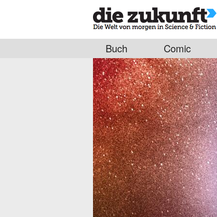
Buch
Comic