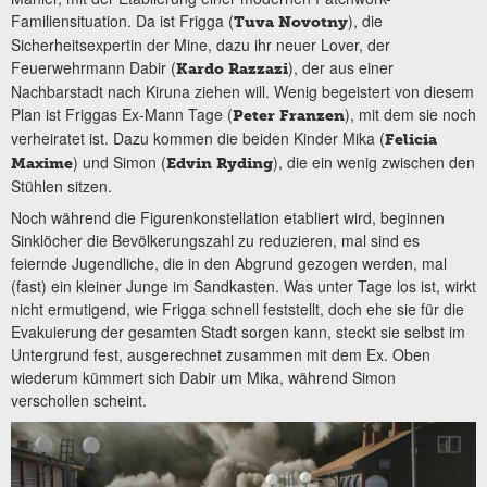
Familiensituation. Da ist Frigga (
), die
Tuva Novotny
Sicherheitsexpertin der Mine, dazu ihr neuer Lover, der
Feuerwehrmann Dabir (
), der aus einer
Kardo Razzazi
Nachbarstadt nach Kiruna ziehen will. Wenig begeistert von diesem
Plan ist Friggas Ex-Mann Tage (
), mit dem sie noch
Peter Franzen
verheiratet ist. Dazu kommen die beiden Kinder Mika (
Felicia
) und Simon (
), die ein wenig zwischen den
Maxime
Edvin Ryding
Stühlen sitzen.
Noch während die Figurenkonstellation etabliert wird, beginnen
Sinklöcher die Bevölkerungszahl zu reduzieren, mal sind es
feiernde Jugendliche, die in den Abgrund gezogen werden, mal
(fast) ein kleiner Junge im Sandkasten. Was unter Tage los ist, wirkt
nicht ermutigend, wie Frigga schnell feststellt, doch ehe sie für die
Evakuierung der gesamten Stadt sorgen kann, steckt sie selbst im
Untergrund fest, ausgerechnet zusammen mit dem Ex. Oben
wiederum kümmert sich Dabir um Mika, während Simon
verschollen scheint.