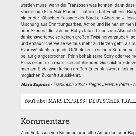
werden muss, wenn die Franzosen was können, dann das) G
klassischen Film-Noir-Pfaden – natürlich hat Ermittlerin Ruby
hinter der hübschen Fassade der Stadt ein Abgrund –, fessel
Mischung aus Ermittlungsarbeit, Action und kleinen intim
oder Szenen, die sich um Rubys fatale Liebe zum Alkohol dr
dankenswerterweise keinen großen Twist hervorzaubert, sond
und erstaunlicherweise weitaus mehr zu Herzen geht, als ma
Express“ staatstragende Grübeleien zu seinem Kernthema kün
beiläufig angesprochen. Périn behält seine Story oder viel
Fluss seiner sich realistisch anfühlenden Geschichte jederz
man am Ende zwar keinen großen Erkenntniswert mitnimmt, d
möglichen Zukunft zurückkehrt.
•
Frankreich 2023 • Regie:
Jérémie Périn • A
Marx Express
YouTube: MARS EXPRESS | DEUTSCHER TRAI
Kommentare
Zum Verfassen von Kommentaren bitte
Anmelden oder Regis