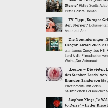
Bald im Kino: „Das En
Ridley Scotts Adap
Sterne“
Peter Hellers Roman
TV-Tipp: „Europas Gri
Dokumentat
den Sternen“
heute auf Arte
Die Nominierungen f
Mit 
Dragon Award 2026
u.a. James Corey, Joe Hill, 
Lord & die Filmadaption vo
Weirs „Der Astronaut“
„Legion – Die vielen 
des Stephen Leeds“ von
Ein 
Brandon Sanderson
Privatdetektiv mit vielen
halluzinierten Persönlichkei
Stephen King: „It: We
to Derry“ - In der Krise