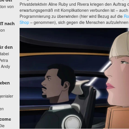
de der
Privatdetektivin Aline Ruby und Rivera kriegen den Auftrag
tion von
erwartungsgemäß mit Komplikationen verbunden ist – auch 
Programmierung zu überwinden (hier wird Bezug auf die
Ro
Shop
–
genommen), sich gegen die Menschen aufzulehne
ff nach
ion
ür den
dabei
Petra
n Andy
Leben
genialer
ten
lcome
Die