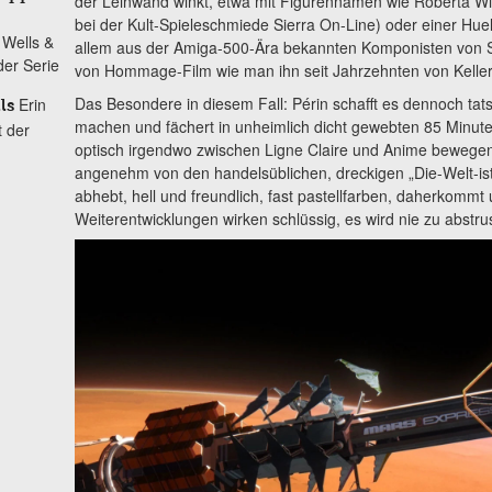
der Leinwand winkt, etwa mit Figurennamen wie Roberta Wi
bei der Kult-Spieleschmiede Sierra On-Line) oder einer Hu
 Wells &
allem aus der Amiga-500-Ära bekannten Komponisten von So
der Serie
von Hommage-Film wie man ihn seit Jahrzehnten von Kelle
Das Besondere in diesem Fall: Périn schafft es dennoch tat
Erin
ls
machen und fächert in unheimlich dicht gewebten 85 Minute
 der
optisch irgendwo zwischen Ligne Claire und Anime bewegende
angenehm von den handelsüblichen, dreckigen „Die-Welt-i
abhebt, hell und freundlich, fast pastellfarben, daherkommt u
Weiterentwicklungen wirken schlüssig, es wird nie zu abstru