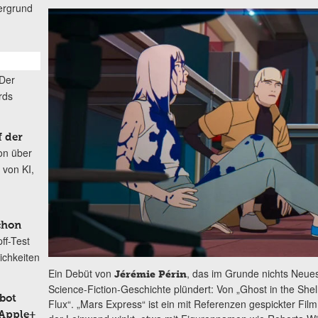
ergrund
Der
rds
 der
on über
 von KI,
chon
ff-Test
chkeiten
Ein Debüt von
, das im Grunde nichts Neues
Jérémie Périn
Science-Fiction-Geschichte plündert: Von „Ghost in the Shel
bot
Flux“. „Mars Express“ ist ein mit Referenzen gespickter Fil
 Apple+