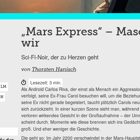
„Mars Express“ – Ma
wir
Sci-Fi-Noir, der zu Herzen geht
von
Thorsten Hanisch
Lesezeit: 3 min.
ILM
Als Android Carlos Riva, der einst als Mensch ein Aggressi
verfolgt, seine Ex-Frau Carol besuchen will, um die Bezieh
EN
seine Ex nicht gerade begeistert, taucht plötzlich Carols ne
sich zurückzieht. In einer kurzen Szene sieht man, währen
verloren wirkendes Gesicht in der Großaufnahme – der Umris
scheint durch. Momente wie diese brennen sich ins Gedäch
groß. Und eher weniger die Geschichte.
Die geht so: Im Jahr 2200 verschwindet in der Mars-Hauptst