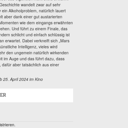
eschichte wandelt zwar auf sehr
 ein Alkoholproblem, natürlich lauert
t aber dank einer gut austarierten
en Momenten wie dem eingangs erwähnten
ehen. Und führt zu einem Finale, das
ern schlicht und einfach schlüssig ist
n erwartet. Dabei verkneift sich „Mars
stliche Intelligenz, vieles wird
mehr den ungemein natürlich wirkenden
eit im Auge und das führt dazu, dass
afür aber tatsächlich aus einer
b 25. April 2024 im Kino
LER
trieren.