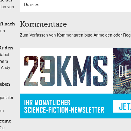
de der
Diaries
tion von
Kommentare
ff nach
ion
Zum Verfassen von Kommentaren bitte
Anmelden oder Regis
ür den
dabei
Petra
n Andy
Leben
genialer
ten
lcome
Die