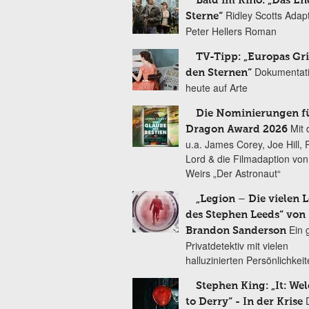
Bald im Kino: „Das En
Ridley Scotts Adap
Sterne“
Peter Hellers Roman
TV-Tipp: „Europas Gri
Dokumentat
den Sternen“
heute auf Arte
Die Nominierungen f
Mit 
Dragon Award 2026
u.a. James Corey, Joe Hill, 
Lord & die Filmadaption vo
Weirs „Der Astronaut“
„Legion – Die vielen 
des Stephen Leeds“ von
Ein 
Brandon Sanderson
Privatdetektiv mit vielen
halluzinierten Persönlichkei
Stephen King: „It: We
to Derry“ - In der Krise