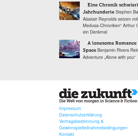
Eine Chronik schwier
Stephen Ba
Jahrhunderte
Alastair Reynolds setzen mit
Medusa-Chroniken“ Arthur C
ein Denkmal
A lonesome Romance 
Benjamin Rivers Ret
Space
Adventure „Alone with you“
Impressum
Datenschutzerklärung
Vertragsbestimmung &
Gewinnspielteilnahmebedingungen
Kontakt