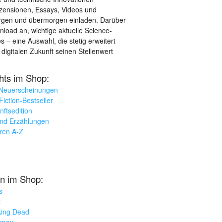
ezensionen, Essays, Videos und
orgen und übermorgen einladen. Darüber
load an, wichtige aktuelle Science-
– eine Auswahl, die stetig erweitert
 digitalen Zukunft seinen Stellenwert
ghts im Shop:
 Neuerscheinungen
iction-Bestseller
nftsedition
und Erzählungen
oren A-Z
n im Shop:
s
k
king Dead