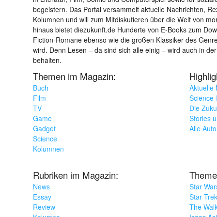
begeistern. Das Portal versammelt aktuelle Nachrichten, R
Kolumnen und will zum Mitdiskutieren über die Welt von m
hinaus bietet diezukunft.de Hunderte von E-Books zum Down
Fiction-Romane ebenso wie die großen Klassiker des Genres 
wird. Denn Lesen – da sind sich alle einig – wird auch in der
behalten.
Themen im Magazin:
Highli
Buch
Aktuelle
Film
Science-F
TV
Die Zuku
Game
Stories 
Gadget
Alle Aut
Science
Kolumnen
Rubriken im Magazin:
Theme
News
Star War
Essay
Star Tre
Review
The Wal