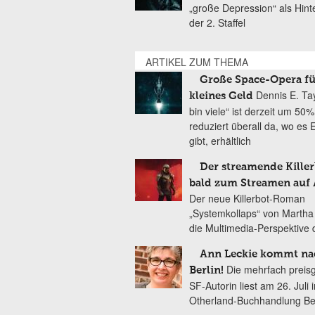
„große Depression“ als Hint
der 2. Staffel
ARTIKEL ZUM THEMA
Große Space-Opera fü
Dennis E. Tay
kleines Geld
bin viele“ ist derzeit um 50%
reduziert überall da, wo es
gibt, erhältlich
Der streamende Killer
bald zum Streamen auf
Der neue Killerbot-Roman
„Systemkollaps“ von Martha
die Multimedia-Perspektive 
Ann Leckie kommt na
Die mehrfach preis
Berlin!
SF-Autorin liest am 26. Juli 
Otherland-Buchhandlung Ber