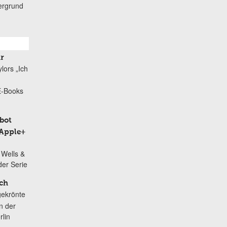
ergrund
r
lors „Ich
 E-Books
bot
 Apple+
 Wells &
der Serie
ch
gekrönte
in der
lin