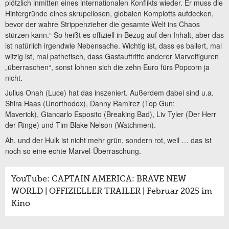
plötzlich inmitten eines internationalen Konflikts wieder. Er muss die
Hintergründe eines skrupellosen, globalen Komplotts aufdecken,
bevor der wahre Strippenzieher die gesamte Welt ins Chaos
stürzen kann.“ So heißt es offiziell in Bezug auf den Inhalt, aber das
ist natürlich irgendwie Nebensache. Wichtig ist, dass es ballert, mal
witzig ist, mal pathetisch, dass Gastauftritte anderer Marvelfiguren
„überraschen“, sonst lohnen sich die zehn Euro fürs Popcorn ja
nicht.
Julius Onah (Luce) hat das inszeniert. Außerdem dabei sind u.a.
Shira Haas (Unorthodox), Danny Ramirez (Top Gun:
Maverick), Giancarlo Esposito (Breaking Bad), Liv Tyler (Der Herr
der Ringe) und Tim Blake Nelson (Watchmen).
Ah, und der Hulk ist nicht mehr grün, sondern rot, weil … das ist
noch so eine echte Marvel-Überraschung.
YouTube: CAPTAIN AMERICA: BRAVE NEW
WORLD | OFFIZIELLER TRAILER | Februar 2025 im
Kino