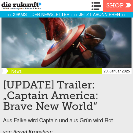
Navigation
SHOP
+++ 29KMS – DER NEWSLETTER +++ JETZT ABONNIEREN +++
News
20. Januar 2025
[UPDATE] Trailer:
„Captain America:
Brave New World“
Aus Falke wird Captain und aus Grün wird Rot
von
Bernd Kronsbein