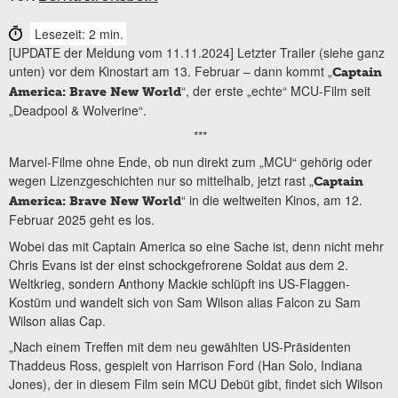
Lesezeit: 2 min.
[UPDATE der Meldung vom 11.11.2024] Letzter Trailer (siehe ganz
unten) vor dem Kinostart am 13. Februar – dann kommt „
Captain
“, der erste „echte“ MCU-Film seit
America: Brave New World
„Deadpool & Wolverine“.
***
Marvel-Filme ohne Ende, ob nun direkt zum „MCU“ gehörig oder
wegen Lizenzgeschichten nur so mittelhalb, jetzt rast „
Captain
“ in die weltweiten Kinos, am 12.
America: Brave New World
Februar 2025 geht es los.
Wobei das mit Captain America so eine Sache ist, denn nicht mehr
Chris Evans ist der einst schockgefrorene Soldat aus dem 2.
Weltkrieg, sondern Anthony Mackie schlüpft ins US-Flaggen-
Kostüm und wandelt sich von Sam Wilson alias Falcon zu Sam
Wilson alias Cap.
„Nach einem Treffen mit dem neu gewählten US-Präsidenten
Thaddeus Ross, gespielt von Harrison Ford (Han Solo, Indiana
Jones), der in diesem Film sein MCU Debüt gibt, findet sich Wilson