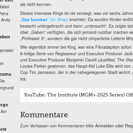
ür den
sie nicht kennen.
dabei
Dieses Interesse Kings ist nie versiegt, was vor sechs Jahr
Petra
„
“ (im Shop)
erschien. Da wurden Kinder entfü
n Andy
Das Institut
bewacht untergebracht und dann „untersucht“. Es zeigte sic
über „Gaben“ verfügten, die sich jemand nutzbar machen wol
Leben
„Professor X“, sondern die gar nicht zimperliche Leiterin Mrs
Wie eigentlich immer bei King, war eine Filmadaption sofort
genialer
8-teilige Serie von Regisseeur und Executive Producer Jack
und Executive Producer Benjamin Cavell (
Justified, The Sta
ten
Louise Parker gewinnen, das Haupt-Kid Luke Ellis wird von
Cop Tim Jamieson, der in der nahegelegenen Stadt wohnt,
lcome
los.
Die
ergrund
YouTube: The Institute (MGM+ 2025 Series) Offi
orge
Am
Kommentare
Zum Verfassen von Kommentaren bitte
Anmelden oder Regis
New