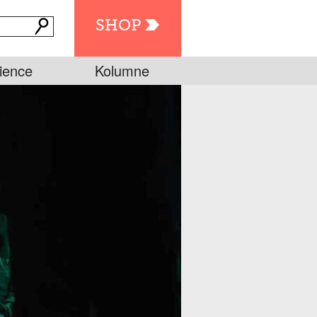
SHOP
ience
Kolumne