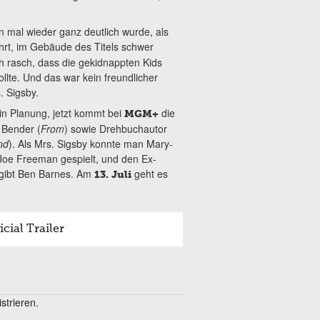
en mal wieder ganz deutlich wurde, als
hrt, im Gebäude des Titels schwer
h rasch, dass die gekidnappten Kids
lte. Und das war kein freundlicher
. Sigsby.
 in Planung, jetzt kommt bei
die
MGM+
 Bender (
From
) sowie Drehbuchautor
nd
). Als Mrs. Sigsby konnte man Mary-
 Joe Freeman gespielt, und den Ex-
 gibt Ben Barnes. Am
geht es
13. Juli
cial Trailer
trieren.