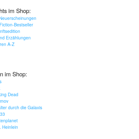
ghts im Shop:
 Neuerscheinungen
iction-Bestseller
nftsedition
und Erzählungen
oren A-Z
n im Shop:
s
k
king Dead
imov
lter durch die Galaxis
033
tenplanet
. Heinlein