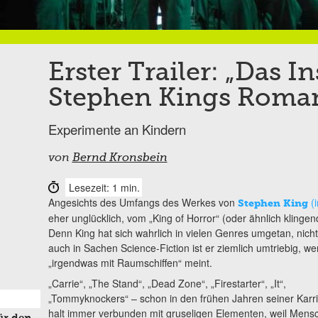
Erster Trailer: „Das I
Stephen Kings Roma
Experimente an Kindern
von
Bernd Kronsbein
Lesezeit: 1 min.
Angesichts des Umfangs des Werkes von
(
Stephen King
eher unglücklich, vom „King of Horror“ (oder ähnlich kling
Denn King hat sich wahrlich in vielen Genres umgetan, nicht
auch in Sachen Science-Fiction ist er ziemlich umtriebig, w
„irgendwas mit Raumschiffen“ meint.
„Carrie“, „The Stand“, „Dead Zone“, „Firestarter“, „It“,
„Tommyknockers“ – schon in den frühen Jahren seiner Karr
halt immer verbunden mit gruseligen Elementen, weil Men