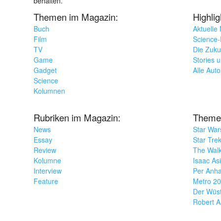
behalten.
Themen im Magazin:
Highli
Buch
Aktuelle
Film
Science-F
TV
Die Zuku
Game
Stories 
Gadget
Alle Aut
Science
Kolumnen
Rubriken im Magazin:
Theme
News
Star War
Essay
Star Tre
Review
The Wal
Kolumne
Isaac As
Interview
Per Anha
Feature
Metro 2
Der Wüs
Robert A