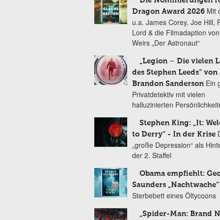
Die Nominierungen f
Mit 
Dragon Award 2026
u.a. James Corey, Joe Hill, 
Lord & die Filmadaption vo
Weirs „Der Astronaut“
„Legion – Die vielen 
des Stephen Leeds“ von
Ein 
Brandon Sanderson
Privatdetektiv mit vielen
halluzinierten Persönlichkei
Stephen King: „It: We
to Derry“ - In der Krise
„große Depression“ als Hint
der 2. Staffel
Obama empfiehlt: Ge
Saunders „Nachtwache“
Sterbebett eines Öltycoons
„Spider-Man: Brand 