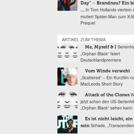
Day“ – Brandneu? Ein b
In Tom Hollands viertem Au
…
mutiert Spider-Man zum X-
Prequel
ARTIKEL ZUM THEMA
Serienhi
Me, Myself & I
„Orphan Black“ feiert
Deutschlandpremiere
Vom Winde verweht
„Scattered“ – Ein Kurzfilm 
MacLeods Short Story
W
Attack of the Clones
jetzt schon den US-Serienhi
„Orphan Black“ sehen kann
Es ist nicht leicht, ein
Schade, „Transcenden
sein