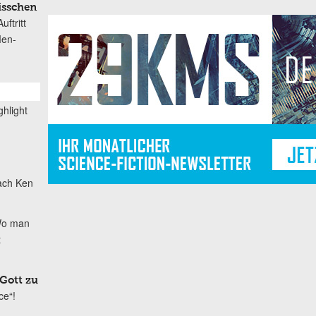
isschen
ftritt
Men-
ghlight
nach Ken
o man
t
 Gott zu
ce“!