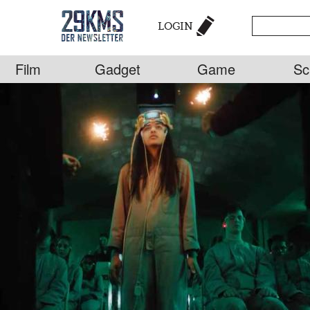
LOGIN
Film
Gadget
Game
Sc