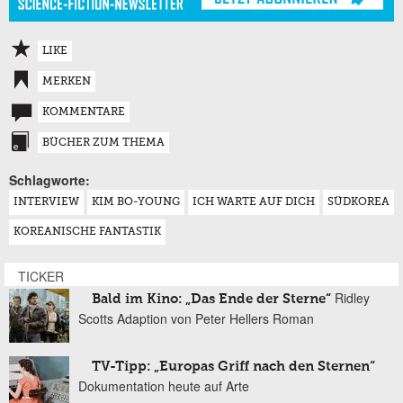
LIKE
MERKEN
KOMMENTARE
BÜCHER ZUM THEMA
Schlagworte:
INTERVIEW
KIM BO-YOUNG
ICH WARTE AUF DICH
SÜDKOREA
KOREANISCHE FANTASTIK
TICKER
Ridley
Bald im Kino: „Das Ende der Sterne“
Scotts Adaption von Peter Hellers Roman
TV-Tipp: „Europas Griff nach den Sternen“
Dokumentation heute auf Arte