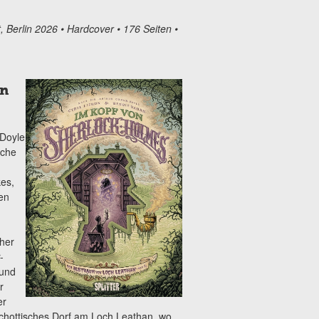
 Berlin 2026 • Hardcover • 176 Seiten •
on
 Doyle
sche
es,
en
her
-
 und
r
er
chottisches Dorf am Loch Leathan, wo