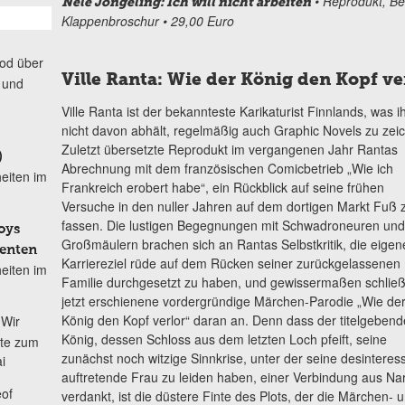
• Reprodukt, Ber
Nele Jongeling: Ich will nicht arbeiten
Klappenbroschur • 29,00 Euro
od über
Ville Ranta: Wie der König den Kopf ve
 und
Ville Ranta ist der bekannteste Karikaturist Finnlands, was i
nicht davon abhält, regelmäßig auch Graphic Novels zu zei
Zuletzt übersetzte Reprodukt im vergangenen Jahr Rantas
)
Abrechnung mit dem französischen Comicbetrieb „Wie ich
eiten im
Frankreich erobert habe“, ein Rückblick auf seine frühen
Versuche in den nuller Jahren auf dem dortigen Markt Fuß 
fassen. Die lustigen Begegnungen mit Schwadroneuren und
oys
Großmäulern brachen sich an Rantas Selbstkritik, die eigen
denten
Karriereziel rüde auf dem Rücken seiner zurückgelassenen
eiten im
Familie durchgesetzt zu haben, und gewissermaßen schließ
jetzt erschienene vordergründige Märchen-Parodie „Wie de
König den Kopf verlor“ daran an. Denn dass der titelgebend
Wir
König, dessen Schloss aus dem letzten Loch pfeift, seine
ete zum
zunächst noch witzige Sinnkrise, unter der seine desinteress
i
auftretende Frau zu leiden haben, einer Verbindung aus Na
of
verdankt, ist die düstere Finte des Plots, der die Märchen- 