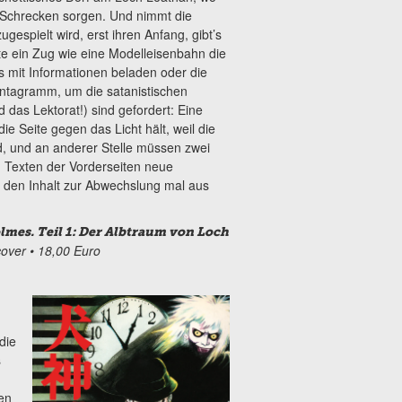
r Schrecken sorgen. Und nimmt die
espielt wird, erst ihren Anfang, gibt’s
te ein Zug wie eine Modelleisenbahn die
s mit Informationen beladen oder die
Pentagramm, um die satanistischen
 das Lektorat!) sind gefordert: Eine
ie Seite gegen das Licht hält, weil die
, und an anderer Stelle müssen zwei
 Texten der Vorderseiten neue
 den Inhalt zur Abwechslung mal aus
lmes. Teil 1: Der Albtraum von Loch
dcover • 18,00 Euro
die
s
en