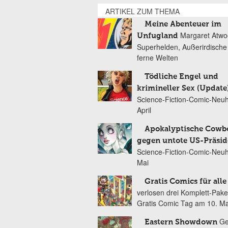
ARTIKEL ZUM THEMA
Meine Abenteuer im
Margaret Atwo
Unfugland
Superhelden, Außerirdische
ferne Welten
Tödliche Engel und
krimineller Sex (Update
Science-Fiction-Comic-Neuh
April
Apokalyptische Cowb
gegen untote US-Präsi
Science-Fiction-Comic-Neuh
Mai
Gratis Comics für alle
verlosen drei Komplett-Pak
Gratis Comic Tag am 10. Ma
Ge
Eastern Showdown