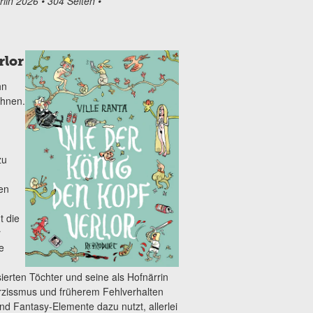
lin 2026 • 304 Seiten •
rlor
hn
chnen.
zu
en
t die
r
e
ierten Töchter und seine als Hofnärrin
rzissmus und früherem Fehlverhalten
und Fantasy-Elemente dazu nutzt, allerlei