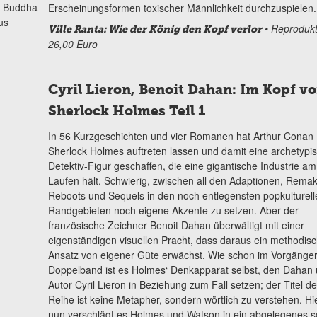
i Buddha
Erscheinungsformen toxischer Männlichkeit durchzuspielen.
us
• Reprodukt,
Ville Ranta: Wie der König den Kopf verlor
26,00 Euro
Cyril Lieron, Benoit Dahan: Im Kopf v
Sherlock Holmes Teil 1
In 56 Kurzgeschichten und vier Romanen hat Arthur Conan
Sherlock Holmes auftreten lassen und damit eine archetypi
Detektiv-Figur geschaffen, die eine gigantische Industrie am
Laufen hält. Schwierig, zwischen all den Adaptionen, Remak
Reboots und Sequels in den noch entlegensten popkulturell
Randgebieten noch eigene Akzente zu setzen. Aber der
französische Zeichner Benoit Dahan überwältigt mit einer
eigenständigen visuellen Pracht, dass daraus ein methodisc
Ansatz von eigener Güte erwächst. Wie schon im Vorgänger
Doppelband ist es Holmes‘ Denkapparat selbst, den Dahan
Autor Cyril Lieron in Beziehung zum Fall setzen; der Titel de
Reihe ist keine Metapher, sondern wörtlich zu verstehen. Hi
nun verschlägt es Holmes und Watson in ein abgelegenes s