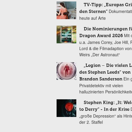
TV-Tipp: „Europas Gri
Dokumentat
den Sternen“
heute auf Arte
Die Nominierungen f
Mit 
Dragon Award 2026
u.a. James Corey, Joe Hill, 
Lord & die Filmadaption vo
Weirs „Der Astronaut“
„Legion – Die vielen 
des Stephen Leeds“ von
Ein 
Brandon Sanderson
Privatdetektiv mit vielen
halluzinierten Persönlichkei
Stephen King: „It: We
to Derry“ - In der Krise
„große Depression“ als Hint
der 2. Staffel