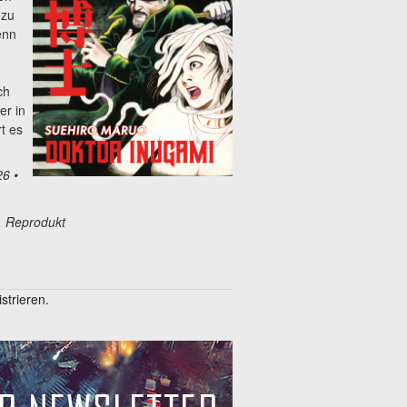
 zu
enn
ch
er in
t es
26 •
“, Reprodukt
trieren.