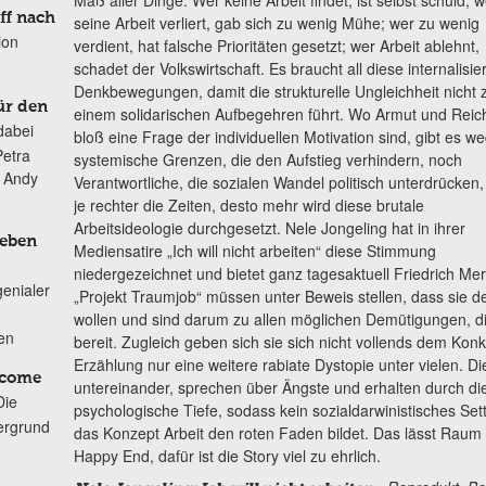
ff nach
seine Arbeit verliert, gab sich zu wenig Mühe; wer zu wenig
ion
verdient, hat falsche Prioritäten gesetzt; wer Arbeit ablehnt,
schadet der Volkswirtschaft. Es braucht all diese internalisie
Denkbewegungen, damit die strukturelle Ungleichheit nicht 
ür den
einem solidarischen Aufbegehren führt. Wo Armut und Rei
dabei
bloß eine Frage der individuellen Motivation sind, gibt es w
Petra
systemische Grenzen, die den Aufstieg verhindern, noch
n Andy
Verantwortliche, die sozialen Wandel politisch unterdrücken
je rechter die Zeiten, desto mehr wird diese brutale
Arbeitsideologie durchgesetzt. Nele Jongeling hat in ihrer
Leben
Mediensatire „Ich will nicht arbeiten“ diese Stimmung
niedergezeichnet und bietet ganz tagesaktuell Friedrich Me
genialer
„Projekt Traumjob“ müssen unter Beweis stellen, dass sie de
wollen und sind darum zu allen möglichen Demütigungen, d
ten
bereit. Zugleich geben sich sie sich nicht vollends dem Kon
Erzählung nur eine weitere rabiate Dystopie unter vielen. 
lcome
untereinander, sprechen über Ängste und erhalten durch d
Die
psychologische Tiefe, sodass kein sozialdarwinistisches Set
ergrund
das Konzept Arbeit den roten Faden bildet. Das lässt Raum f
Happy End, dafür ist die Story viel zu ehrlich.