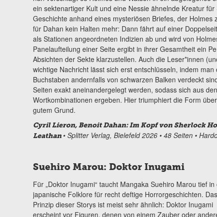
ein sektenartiger Kult und eine Nessie ähnelnde Kreatur fü
Geschichte anhand eines mysteriösen Briefes, der Holmes zug
für Dahan kein Halten mehr: Dann fährt auf einer Doppelsei
als Stationen angeordneten Indizien ab und wird von Holme
Panelaufteilung einer Seite ergibt in ihrer Gesamtheit ein 
Absichten der Sekte klarzustellen. Auch die Leser*innen (und
wichtige Nachricht lässt sich erst entschlüsseln, indem man d
Buchstaben andernfalls von schwarzen Balken verdeckt sind
Seiten exakt aneinandergelegt werden, sodass sich aus den
Wortkombinationen ergeben. Hier triumphiert die Form über
gutem Grund.
Cyril Lieron, Benoit Dahan: Im Kopf von Sherlock Ho
• Splitter Verlag, Bielefeld 2026 • 48 Seiten • Har
Leathan
Suehiro Marou: Doktor Inugami
Für „Doktor Inugami“ taucht Mangaka Suehiro Marou tief in 
japanische Folklore für recht deftige Horrorgeschichten. Da
Prinzip dieser Storys ist meist sehr ähnlich: Doktor Inugami
erscheint vor Figuren, denen von einem Zauber oder ander