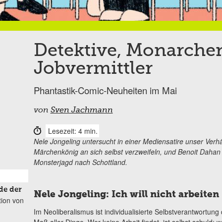
Detektive, Monarche
Jobvermittler
Phantastik-Comic-Neuheiten im Mai
von
Sven Jachmann
Lesezeit: 4 min.
Nele Jongeling untersucht in einer Mediensatire unser Verhält
Märchenkönig an sich selbst verzweifeln, und Benoit Dahan
Monsterjagd nach Schottland.
de der
Nele Jongeling: Ich will nicht arbeiten
tion von
Im Neoliberalismus ist individualisierte Selbstverantwortung
Maß aller Dinge. Wer keine Arbeit findet, ist selbst schuld; w