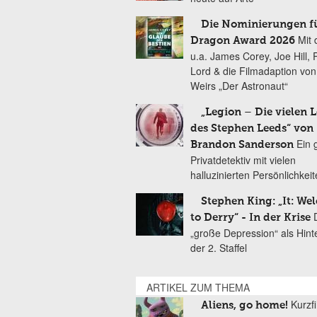
Die Nominierungen f
Mit 
Dragon Award 2026
u.a. James Corey, Joe Hill, 
Lord & die Filmadaption vo
Weirs „Der Astronaut“
„Legion – Die vielen 
des Stephen Leeds“ von
Ein 
Brandon Sanderson
Privatdetektiv mit vielen
halluzinierten Persönlichkei
Stephen King: „It: We
to Derry“ - In der Krise
„große Depression“ als Hint
der 2. Staffel
ARTIKEL ZUM THEMA
Kurzf
Aliens, go home!