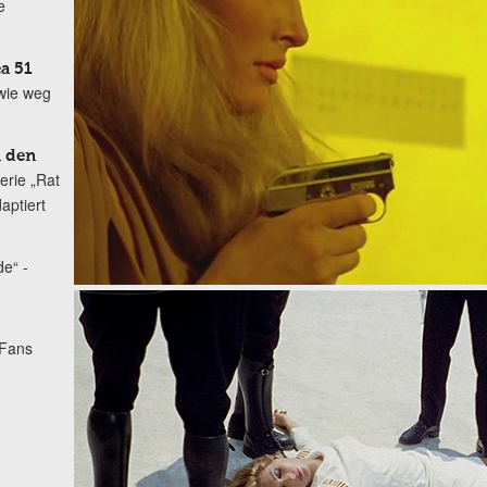
e
a 51
 wie weg
n den
erie „Rat
aptiert
e“ -
Fans