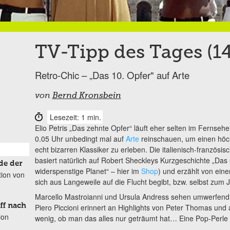
TV-Tipp des Tages (14
Retro-Chic – „Das 10. Opfer" auf Arte
von
Bernd Kronsbein
Lesezeit: 1 min.
Elio Petris „Das zehnte Opfer“ läuft eher selten im Fernse
0.05 Uhr unbedingt mal auf
Arte
reinschauen, um einen höch
echt bizarren Klassiker zu erleben. Die italienisch-französ
basiert natürlich auf Robert Sheckleys Kurzgeschichte „Das
de der
widerspenstige Planet“ – hier im
Shop
) und erzählt von ein
tion von
sich aus Langeweile auf die Flucht begibt, bzw. selbst zum J
Marcello Mastroianni und Ursula Andress sehen umwerfend 
ff nach
Piero Piccioni erinnert an Highlights von Peter Thomas und
ion
wenig, ob man das alles nur geträumt hat… Eine Pop-Perl