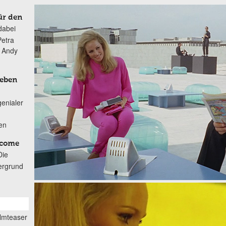
ür den
dabei
Petra
n Andy
Leben
genialer
ten
lcome
Die
ergrund
ilmteaser