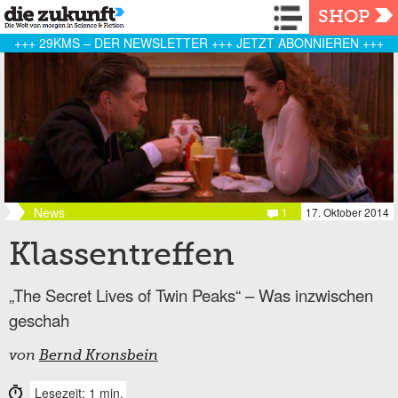
Navigation
SHOP
+++ 29KMS – DER NEWSLETTER +++ JETZT ABONNIEREN +++
News
1
17. Oktober 2014
Klassentreffen
„The Secret Lives of Twin Peaks“ – Was inzwischen
geschah
von
Bernd Kronsbein
Lesezeit: 1 min.