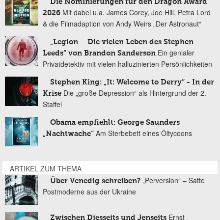
Die Nominierungen für den Dragon Award
Mit dabei u.a. James Corey, Joe Hill, Petra Lord
2026
& die Filmadaption von Andy Weirs „Der Astronaut“
„Legion – Die vielen Leben des Stephen
Ein genialer
Leeds“ von Brandon Sanderson
Privatdetektiv mit vielen halluzinierten Persönlichkeiten
Stephen King: „It: Welcome to Derry“ - In der
Die „große Depression“ als Hintergrund der 2.
Krise
Staffel
Obama empfiehlt: George Saunders
Am Sterbebett eines Öltycoons
„Nachtwache“
ARTIKEL ZUM THEMA
„Perversion“ – Satte
Über Venedig schreiben?
Postmoderne aus der Ukraine
Ernst
Zwischen Diesseits und Jenseits