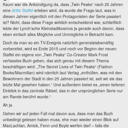
Kaum war die Ankündigung da, dass „Twin Peaks“ nach 25 Jahren
eine
dritte Staffel
erleben wird, da wurde die Frage laut, was in
diesen Jahren eigentlich mit den Protagonisten der Serie passiert
ist? Nicht, dass diese Frage wirklich entscheidend war, schließlich
lebte der Lynch’sche Kleinstadtkosmos ja gerade auch davon, dass
eben einfach alles Mögliche und Unmögliche in Betracht kam.
Doch da man so ein TV-Ereignis natürlich generalstabsmäßig
vorbereitet, wird es Ende 2015 und noch vor Beginn der neuen
Staffel ein eigens von „Twin Peaks“ Co-Creator Mark Frost
verfasstes Buch geben, das sich genau mit diesem Thema
beschäftigen wird: „The Secret Lives of Twin Peaks“ (Flatiron
Books/Macmillan) wird nämlich laut Verlag „enthüllen, was mit den
Bewohnern der Stadt in den 25 Jahren passiert ist, seit wir sie das
letzte Mal gesehen haben.“ Und außerdem bietet es „einen tieferen
Einblick in das zentrale Rätsel, das in der ursprünglichen Serie nur
am Rande berührt wurde.“
Ah ja.
Gehen wir auf jeden Fall mal davon aus, dass man das Buch
unbedingt gelesen haben muss, ehe man wieder einen Blick auf
MacLachlan, Amick, Fenn und Boyle werfen darf – falls die