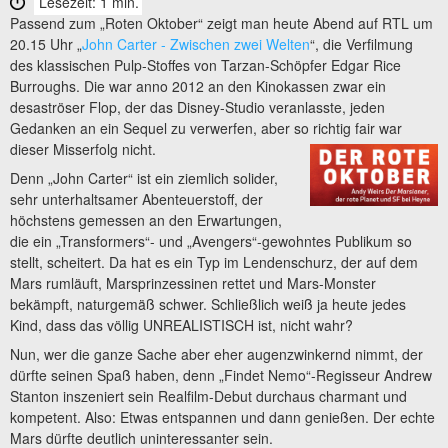
Lesezeit: 1 min.
Passend zum „Roten Oktober“ zeigt man heute Abend auf RTL um
20.15 Uhr „
John Carter - Zwischen zwei Welten
“, die Verfilmung
des klassischen Pulp-Stoffes von Tarzan-Schöpfer Edgar Rice
Burroughs. Die war anno 2012 an den Kinokassen zwar ein
desaströser Flop, der das Disney-Studio veranlasste, jeden
Gedanken an ein Sequel zu verwerfen, aber so richtig fair war
dieser Misserfolg nicht.
Denn „John Carter“ ist ein ziemlich solider,
sehr unterhaltsamer Abenteuerstoff, der
höchstens gemessen an den Erwartungen,
die ein „Transformers“- und „Avengers“-gewohntes Publikum so
stellt, scheitert. Da hat es ein Typ im Lendenschurz, der auf dem
Mars rumläuft, Marsprinzessinen rettet und Mars-Monster
bekämpft, naturgemäß schwer. Schließlich weiß ja heute jedes
Kind, dass das völlig UNREALISTISCH ist, nicht wahr?
Nun, wer die ganze Sache aber eher augenzwinkernd nimmt, der
dürfte seinen Spaß haben, denn „Findet Nemo“-Regisseur Andrew
Stanton inszeniert sein Realfilm-Debut durchaus charmant und
kompetent. Also: Etwas entspannen und dann genießen. Der echte
Mars dürfte deutlich uninteressanter sein.