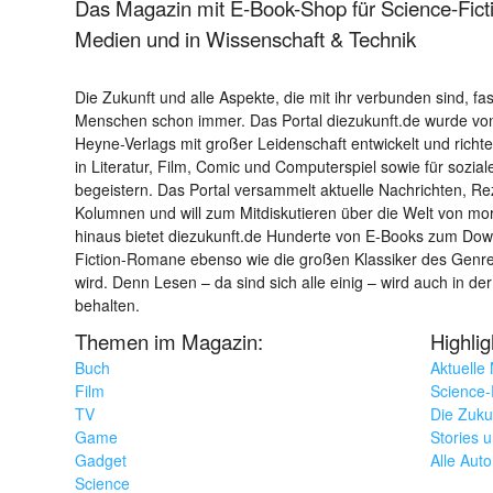
Das Magazin mit E-Book-Shop für Science-Ficti
Medien und in Wissenschaft & Technik
Die Zukunft und alle Aspekte, die mit ihr verbunden sind, fa
Menschen schon immer. Das Portal diezukunft.de wurde von
Heyne-Verlags mit großer Leidenschaft entwickelt und richtet 
in Literatur, Film, Comic und Computerspiel sowie für sozia
begeistern. Das Portal versammelt aktuelle Nachrichten, R
Kolumnen und will zum Mitdiskutieren über die Welt von m
hinaus bietet diezukunft.de Hunderte von E-Books zum Down
Fiction-Romane ebenso wie die großen Klassiker des Genres 
wird. Denn Lesen – da sind sich alle einig – wird auch in der
behalten.
Themen im Magazin:
Highli
Buch
Aktuelle
Film
Science-F
TV
Die Zuku
Game
Stories 
Gadget
Alle Aut
Science