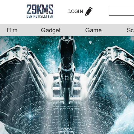
LOGIN
Film
Gadget
Game
Sc