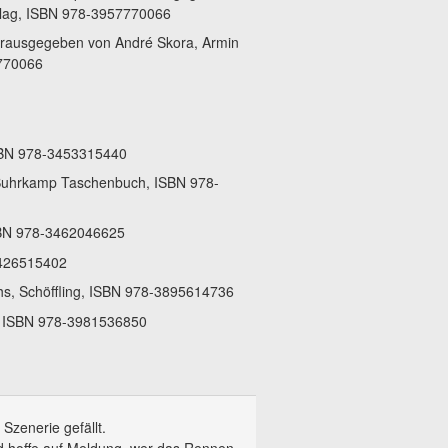
rlag, ISBN 978-3957770066
herausgegeben von André Skora, Armin
7770066
SBN 978-3453315440
, Suhrkamp Taschenbuch, ISBN 978-
SBN 978-3462046625
3426515402
hs, Schöffling, ISBN 978-3895614736
t, ISBN 978-3981536850
 Szenerie gefällt.
nd hoffe auf Meldung, wer das Rennen