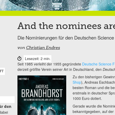
And the nominees are 
Die Nominierungen für den Deutschen Science 
von
Christian Endres
Lesezeit: 2 min.
Seit 1985 verleiht der 1955 gegründete
Deutsche Science Fi
derzeit größte Verein seiner Art in Deutschland, den
Deutsch
FT
Zu den bisherigen Gewinn
Shop
), Andreas Eschbach
besten Roman und die bes
erstmals in deutscher Spra
1000 Euro dotiert.
Gerade wurde die Nomini
ür den
bekanntgegeben, auf der 
dabei