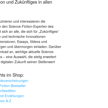
on und Zukünftiges in allen
szinieren und interessieren die
 den Science-Fiction-Experten des
sich an alle, die sich für „Zukünftiges“
le und technische Innovationen
ezensionen, Essays, Videos und
orgen und übermorgen einladen. Darüber
load an, wichtige aktuelle Science-
– eine Auswahl, die stetig erweitert
 digitalen Zukunft seinen Stellenwert
ghts im Shop:
 Neuerscheinungen
iction-Bestseller
nftsedition
und Erzählungen
oren A-Z