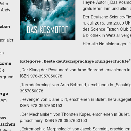
Heyne-Autor („Das Kosmo
Petra
gratulieren ihm und allen
n Andy
Der Deutsche Science-Fic
4. Juli 2015, um 20.00 U
Leben
des Science Fiction Club 
Bibliothek in Wetzlar verg
genialer
Hier alle Nominierungen i
ten
Kategorie „Beste deutschsprachige Kurzgeschichte“
lcome
„Der Klang der Posaunen“ von Arno Behrend, erschienen in „
Die
ISBN 978-3957650078
ergrund
„Terradeforming“ von Arno Behrend, erschienen in „Schuldig
3957650078
orge
„Revenge“ von Diane Dirt, erschienen in Bullet, herausgeg
Am
ISBN 978-3957650153
„Der Mechaniker“ von Thorsten Küper, erschienen in Bulle
New
p.machinery, ISBN 978-3957650153
isschen
„Extremophile Morphologie“ von Jacob Schmidt, erschiene
ftritt