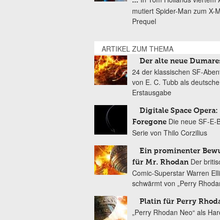
…
mutiert Spider-Man zum X-
Prequel
ARTIKEL ZUM THEMA
Der alte neue Dumare
24 der klassischen SF-Aben
von E. C. Tubb als deutsche
Erstausgabe
Digitale Space Opera:
Die neue SF-E-
Foregone
Serie von Thilo Corzilius
Ein prominenter Bew
Der briti
für Mr. Rhodan
Comic-Superstar Warren Ell
schwärmt von „Perry Rhoda
Platin für Perry Rho
„Perry Rhodan Neo“ als Har