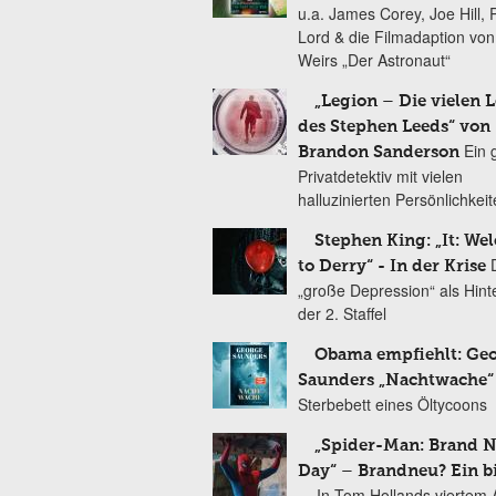
u.a. James Corey, Joe Hill, 
Lord & die Filmadaption vo
Weirs „Der Astronaut“
„Legion – Die vielen 
des Stephen Leeds“ von
Ein 
Brandon Sanderson
Privatdetektiv mit vielen
halluzinierten Persönlichkei
Stephen King: „It: We
to Derry“ - In der Krise
„große Depression“ als Hint
der 2. Staffel
Obama empfiehlt: Ge
Saunders „Nachtwache“
Sterbebett eines Öltycoons
„Spider-Man: Brand 
Day“ – Brandneu? Ein b
In Tom Hollands viertem Au