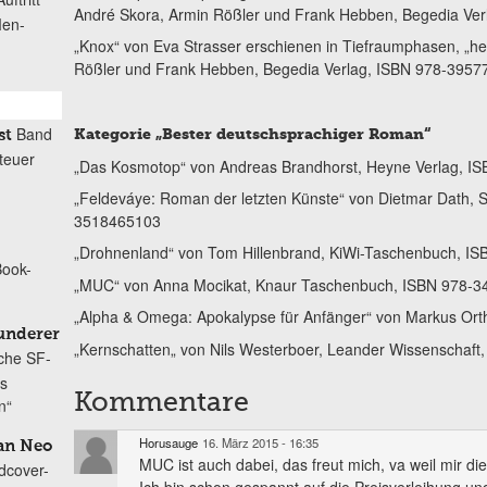
André Skora, Armin Rößler und Frank Hebben, Begedia Ve
Men-
„Knox“ von Eva Strasser erschienen in Tiefraumphasen, „
Rößler und Frank Hebben, Begedia Verlag, ISBN 978-395
Band
Kategorie „Bester deutschsprachiger Roman“
st
teuer
„Das Kosmotop“ von Andreas Brandhorst, Heyne Verlag, I
„Feldeváye: Roman der letzten Künste“ von Dietmar Dath
3518465103
„Drohnenland“ von Tom Hillenbrand, KiWi-Taschenbuch, I
Book-
„MUC“ von Anna Mocikat, Knaur Taschenbuch, ISBN 978-
„Alpha & Omega: Apokalypse für Anfänger“ von Markus Ort
underer
„Kernschatten„ von Nils Westerboer, Leander Wissenschaf
sche SF-
is
Kommentare
n“
Horusauge
16. März 2015 - 16:35
dan Neo
MUC ist auch dabei, das freut mich, va weil mir die
dcover-
Ich bin schon gespannt auf die Preisverleihung u