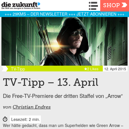
Navigation
SHOP
+++ 29KMS – DER NEWSLETTER +++ JETZT ABONNIEREN +++
TV-Tipp
2 Likes
12. April 2015
TV-Tipp – 13. April
Die Free-TV-Premiere der dritten Staffel von „Arrow“
von
Christian Endres
Lesezeit: 2 min.
Wer hätte gedacht, dass man um Superhelden wie Green Arrow –