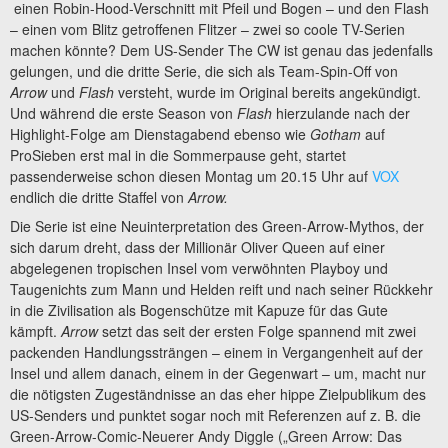
einen Robin-Hood-Verschnitt mit Pfeil und Bogen – und den Flash
– einen vom Blitz getroffenen Flitzer – zwei so coole TV-Serien
machen könnte? Dem US-Sender The CW ist genau das jedenfalls
gelungen, und die dritte Serie, die sich als Team-Spin-Off von
Arrow
und
Flash
versteht, wurde im Original bereits angekündigt.
Und während die erste Season von
Flash
hierzulande nach der
Highlight-Folge am Dienstagabend ebenso wie
Gotham
auf
ProSieben erst mal in die Sommerpause geht, startet
passenderweise schon diesen Montag um 20.15 Uhr auf
VOX
endlich die dritte Staffel von
Arrow.
Die Serie ist eine Neuinterpretation des Green-Arrow-Mythos, der
sich darum dreht, dass der Millionär Oliver Queen auf einer
abgelegenen tropischen Insel vom verwöhnten Playboy und
Taugenichts zum Mann und Helden reift und nach seiner Rückkehr
in die Zivilisation als Bogenschütze mit Kapuze für das Gute
kämpft.
Arrow
setzt das seit der ersten Folge spannend mit zwei
packenden Handlungssträngen – einem in Vergangenheit auf der
Insel und allem danach, einem in der Gegenwart – um, macht nur
die nötigsten Zugeständnisse an das eher hippe Zielpublikum des
US-Senders und punktet sogar noch mit Referenzen auf z. B. die
Green-Arrow-Comic-Neuerer Andy Diggle („Green Arrow: Das