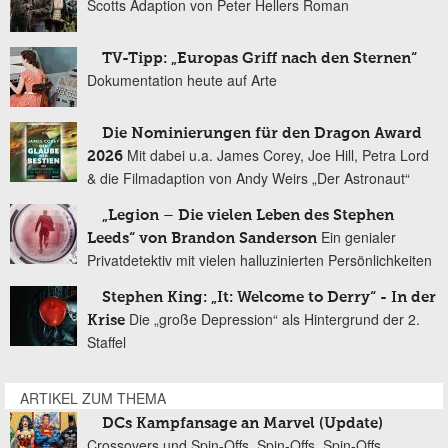
Scotts Adaption von Peter Hellers Roman
TV-Tipp: „Europas Griff nach den Sternen“
Dokumentation heute auf Arte
Die Nominierungen für den Dragon Award
Mit dabei u.a. James Corey, Joe Hill, Petra Lord
2026
& die Filmadaption von Andy Weirs „Der Astronaut“
„Legion – Die vielen Leben des Stephen
Ein genialer
Leeds“ von Brandon Sanderson
Privatdetektiv mit vielen halluzinierten Persönlichkeiten
Stephen King: „It: Welcome to Derry“ - In der
Die „große Depression“ als Hintergrund der 2.
Krise
Staffel
ARTIKEL ZUM THEMA
DCs Kampfansage an Marvel (Update)
Crossovers und Spin-Offs, Spin-Offs, Spin-Offs