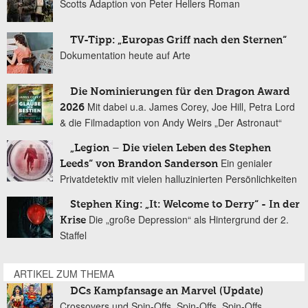
Scotts Adaption von Peter Hellers Roman
TV-Tipp: „Europas Griff nach den Sternen“
Dokumentation heute auf Arte
Die Nominierungen für den Dragon Award
Mit dabei u.a. James Corey, Joe Hill, Petra Lord
2026
& die Filmadaption von Andy Weirs „Der Astronaut“
„Legion – Die vielen Leben des Stephen
Ein genialer
Leeds“ von Brandon Sanderson
Privatdetektiv mit vielen halluzinierten Persönlichkeiten
Stephen King: „It: Welcome to Derry“ - In der
Die „große Depression“ als Hintergrund der 2.
Krise
Staffel
ARTIKEL ZUM THEMA
DCs Kampfansage an Marvel (Update)
Crossovers und Spin-Offs, Spin-Offs, Spin-Offs