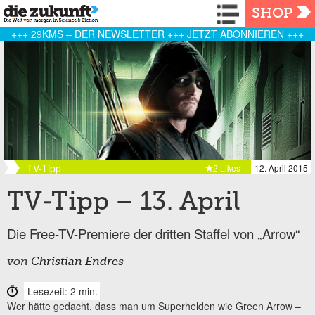
Navigation
SHOP
+++ 29KMS – DER NEWSLETTER +++ JETZT ABONNIEREN +++
TV-Tipp
2 Likes
12. April 2015
TV-Tipp – 13. April
Die Free-TV-Premiere der dritten Staffel von „Arrow“
von
Christian Endres
Lesezeit: 2 min.
Wer hätte gedacht, dass man um Superhelden wie Green Arrow –