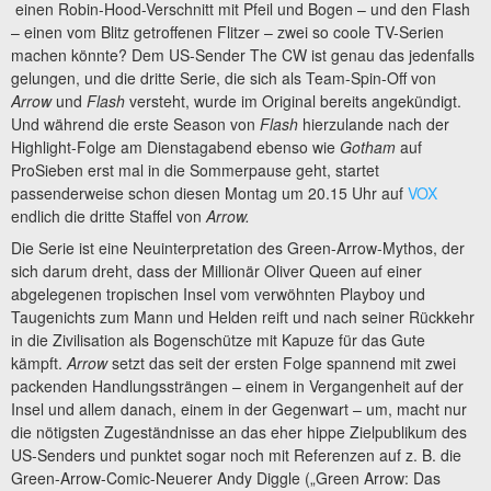
einen Robin-Hood-Verschnitt mit Pfeil und Bogen – und den Flash
– einen vom Blitz getroffenen Flitzer – zwei so coole TV-Serien
machen könnte? Dem US-Sender The CW ist genau das jedenfalls
gelungen, und die dritte Serie, die sich als Team-Spin-Off von
Arrow
und
Flash
versteht, wurde im Original bereits angekündigt.
Und während die erste Season von
Flash
hierzulande nach der
Highlight-Folge am Dienstagabend ebenso wie
Gotham
auf
ProSieben erst mal in die Sommerpause geht, startet
passenderweise schon diesen Montag um 20.15 Uhr auf
VOX
endlich die dritte Staffel von
Arrow.
Die Serie ist eine Neuinterpretation des Green-Arrow-Mythos, der
sich darum dreht, dass der Millionär Oliver Queen auf einer
abgelegenen tropischen Insel vom verwöhnten Playboy und
Taugenichts zum Mann und Helden reift und nach seiner Rückkehr
in die Zivilisation als Bogenschütze mit Kapuze für das Gute
kämpft.
Arrow
setzt das seit der ersten Folge spannend mit zwei
packenden Handlungssträngen – einem in Vergangenheit auf der
Insel und allem danach, einem in der Gegenwart – um, macht nur
die nötigsten Zugeständnisse an das eher hippe Zielpublikum des
US-Senders und punktet sogar noch mit Referenzen auf z. B. die
Green-Arrow-Comic-Neuerer Andy Diggle („Green Arrow: Das