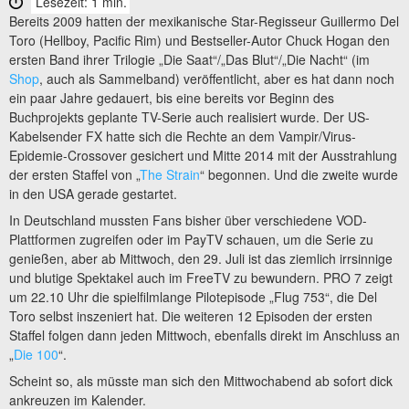
Lesezeit: 1 min.
Bereits 2009 hatten der mexikanische Star-Regisseur Guillermo Del
Toro (Hellboy, Pacific Rim) und Bestseller-Autor Chuck Hogan den
ersten Band ihrer Trilogie „Die Saat“/„Das Blut“/„Die Nacht“ (im
Shop
, auch als Sammelband) veröffentlicht, aber es hat dann noch
ein paar Jahre gedauert, bis eine bereits vor Beginn des
Buchprojekts geplante TV-Serie auch realisiert wurde. Der US-
Kabelsender FX hatte sich die Rechte an dem Vampir/Virus-
Epidemie-Crossover gesichert und Mitte 2014 mit der Ausstrahlung
der ersten Staffel von „
The Strain
“ begonnen. Und die zweite wurde
in den USA gerade gestartet.
In Deutschland mussten Fans bisher über verschiedene VOD-
Plattformen zugreifen oder im PayTV schauen, um die Serie zu
genießen, aber ab Mittwoch, den 29. Juli ist das ziemlich irrsinnige
und blutige Spektakel auch im FreeTV zu bewundern. PRO 7 zeigt
um 22.10 Uhr die spielfilmlange Pilotepisode „Flug 753“, die Del
Toro selbst inszeniert hat. Die weiteren 12 Episoden der ersten
Staffel folgen dann jeden Mittwoch, ebenfalls direkt im Anschluss an
„
Die 100
“.
Scheint so, als müsste man sich den Mittwochabend ab sofort dick
ankreuzen im Kalender.