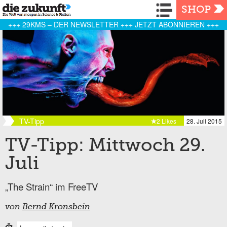
Navigation
SHOP
+++ 29KMS – DER NEWSLETTER +++ JETZT ABONNIEREN +++
TV-Tipp
2 Likes
28. Juli 2015
TV-Tipp: Mittwoch 29.
Juli
„The Strain“ im FreeTV
von
Bernd Kronsbein