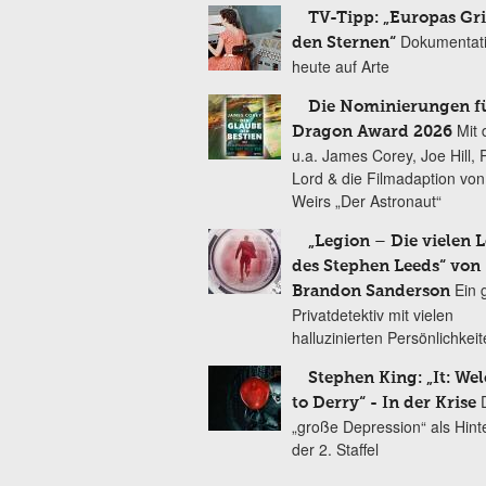
TV-Tipp: „Europas Gri
Dokumentat
den Sternen“
heute auf Arte
Die Nominierungen f
Mit 
Dragon Award 2026
u.a. James Corey, Joe Hill, 
Lord & die Filmadaption vo
Weirs „Der Astronaut“
„Legion – Die vielen 
des Stephen Leeds“ von
Ein 
Brandon Sanderson
Privatdetektiv mit vielen
halluzinierten Persönlichkei
Stephen King: „It: We
to Derry“ - In der Krise
„große Depression“ als Hint
der 2. Staffel