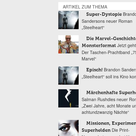
ARTIKEL ZUM THEMA
Brand
Super-Dystopie
Sandersons neuer Roman
„Steelheart“
Die Marvel-Geschicht
Jetzt geht
Monsterformat
Der Taschen-Prachtband „7
Marvel“
Brandon Sander
Episch!
„Steelheart“ soll ins Kino 
Märchenhafte Superh
Salman Rushdies neuer R
„Zwei Jahre, acht Monate u
achtundzwanzig Nächte“
Missionen, Experime
Die Print-
Superhelden