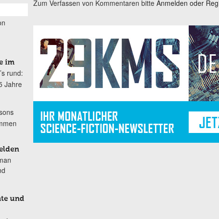
Zum Verfassen von Kommentaren bitte
Anmelden oder Regis
on
e im
’s rund:
5 Jahre
sons
kommen
elden
oman
nd
nte und