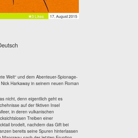
3 Likes
17. August 2015
Deutsch
hte Welt“ und dem Abenteuer-Spionage-
tor Nick Harkaway in seinem neuen Roman
s nicht, denn eigentlich geht es
hehnisse auf der fiktiven Insel
eer, in deren vulkanischen
ksichtslosen Treiben einer
cktail brodelt, nachdem das Gift bei
anzen bereits seine Spuren hinterlassen
a Mancreau nach der letzten Eruption