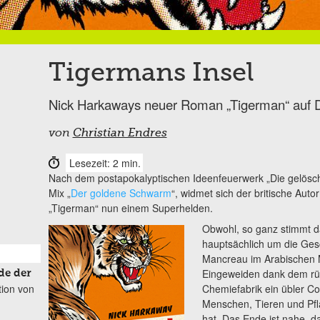
Tigermans Insel
Nick Harkaways neuer Roman „Tigerman“ auf 
von
Christian Endres
Lesezeit: 2 min.
Nach dem postapokalyptischen Ideenfeuerwerk „Die gelösc
Mix „
Der goldene Schwarm
“, widmet sich der britische Au
„Tigerman“ nun einem Superhelden.
Obwohl, so ganz stimmt da
hauptsächlich um die Gesc
Mancreau im Arabischen M
Eingeweiden dank dem rüc
de der
tion von
Chemiefabrik ein übler Co
Menschen, Tieren und Pfl
hat. Das Ende ist nahe, d