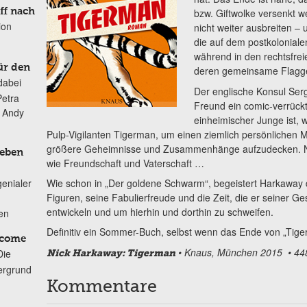
ff nach
bzw. Giftwolke versenkt we
ion
nicht weiter ausbreiten – u
die auf dem postkoloniale
während in den rechtsfrei
ür den
deren gemeinsame Flagge di
dabei
Der englische Konsul Serg
Petra
Freund ein comic-verrückt
n Andy
einheimischer Junge ist,
Pulp-Vigilanten Tigerman, um einen ziemlich persönlichen M
größere Geheimnisse und Zusammenhänge aufzudecken. N
Leben
wie Freundschaft und Vaterschaft …
Wie schon in „Der goldene Schwarm“, begeistert Harkaway 
genialer
Figuren, seine Fabulierfreude und die Zeit, die er seiner Ges
entwickeln und um hierhin und dorthin zu schweifen.
ten
Definitiv ein Sommer-Buch, selbst wenn das Ende von „Tigerm
lcome
• Knaus, München 2015 • 448
Die
Nick Harkaway: Tigerman
ergrund
Kommentare