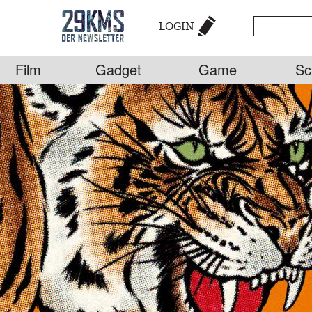
LOGIN
Film
Gadget
Game
Sc