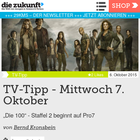
Navigation
SHOP
+++ 29KMS – DER NEWSLETTER +++ JETZT ABONNIEREN +++
TV-Tipp
2 Likes
6. Oktober 2015
TV-Tipp - Mittwoch 7.
Oktober
„Die 100“ - Staffel 2 beginnt auf Pro7
von
Bernd Kronsbein