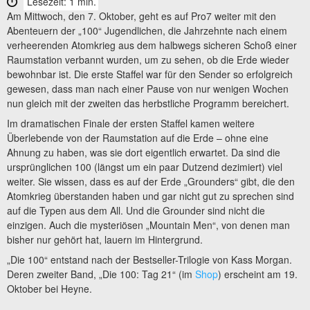
Lesezeit: 1 min.
Am Mittwoch, den 7. Oktober, geht es auf Pro7 weiter mit den
Abenteuern der „100“ Jugendlichen, die Jahrzehnte nach einem
verheerenden Atomkrieg aus dem halbwegs sicheren Schoß einer
Raumstation verbannt wurden, um zu sehen, ob die Erde wieder
bewohnbar ist. Die erste Staffel war für den Sender so erfolgreich
gewesen, dass man nach einer Pause von nur wenigen Wochen
nun gleich mit der zweiten das herbstliche Programm bereichert.
Im dramatischen Finale der ersten Staffel kamen weitere
Überlebende von der Raumstation auf die Erde – ohne eine
Ahnung zu haben, was sie dort eigentlich erwartet. Da sind die
ursprünglichen 100 (längst um ein paar Dutzend dezimiert) viel
weiter. Sie wissen, dass es auf der Erde „Grounders“ gibt, die den
Atomkrieg überstanden haben und gar nicht gut zu sprechen sind
auf die Typen aus dem All. Und die Grounder sind nicht die
einzigen. Auch die mysteriösen „Mountain Men“, von denen man
bisher nur gehört hat, lauern im Hintergrund.
„Die 100“ entstand nach der Bestseller-Trilogie von Kass Morgan.
Deren zweiter Band, „Die 100: Tag 21“ (im
Shop
) erscheint am 19.
Oktober bei Heyne.