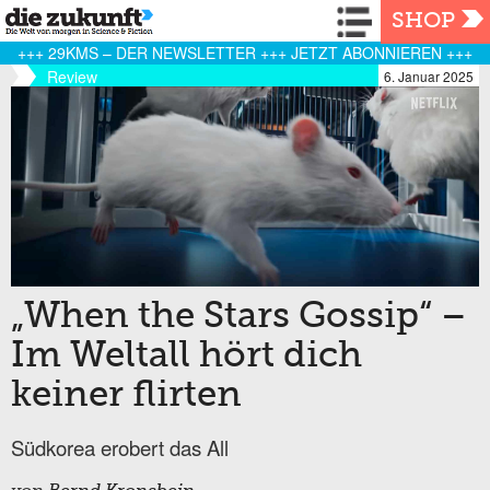
Navigation
SHOP
+++ 29KMS – DER NEWSLETTER +++ JETZT ABONNIEREN +++
Review
6. Januar 2025
„When the Stars Gossip“ –
Im Weltall hört dich
keiner flirten
Südkorea erobert das All