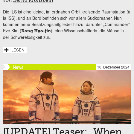
von
Bernd Kronsbein
Die ILS ist eine kleine, im erdnahen Orbit kreisende Raumstation (à
la ISS), und an Bord befinden sich vor allem Südkoreaner. Nun
kommen neue Besatzungsmitglieder hinzu, darunter „Commander“
Eve Kim (
), eine Wissenschaftlerin, die Mäuse in
Kong Hyo-jin
der Schwerelosigkeit zur...
LESEN
News
10. Dezember 2024
[UPDATE] Teaser: „When