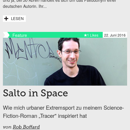
und ja, bei
Jo Koren
handelt es sich um das Pseudonym einer
deutschen Autorin. Ihr...
LESEN
Feature
1 Likes
22. Juni 2016
Salto in Space
Wie mich urbaner Extremsport zu meinem Science-
Fiction-Roman „Tracer" inspiriert hat
von
Rob Boffard