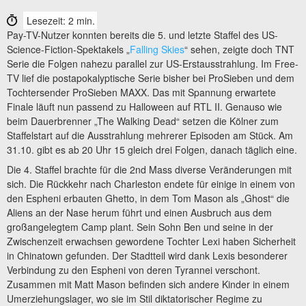
Lesezeit: 2 min.
Pay-TV-Nutzer konnten bereits die 5. und letzte Staffel des US-
Science-Fiction-Spektakels „
Falling Skies
“ sehen, zeigte doch TNT
Serie die Folgen nahezu parallel zur US-Erstausstrahlung. Im Free-
TV lief die postapokalyptische Serie bisher bei ProSieben und dem
Tochtersender ProSieben MAXX. Das mit Spannung erwartete
Finale läuft nun passend zu Halloween auf RTL II. Genauso wie
beim Dauerbrenner „The Walking Dead“ setzen die Kölner zum
Staffelstart auf die Ausstrahlung mehrerer Episoden am Stück. Am
31.10. gibt es ab 20 Uhr 15 gleich drei Folgen, danach täglich eine.
Die 4. Staffel brachte für die 2nd Mass diverse Veränderungen mit
sich. Die Rückkehr nach Charleston endete für einige in einem von
den Espheni erbauten Ghetto, in dem Tom Mason als „Ghost“ die
Aliens an der Nase herum führt und einen Ausbruch aus dem
großangelegtem Camp plant. Sein Sohn Ben und seine in der
Zwischenzeit erwachsen gewordene Tochter Lexi haben Sicherheit
in Chinatown gefunden. Der Stadtteil wird dank Lexis besonderer
Verbindung zu den Espheni von deren Tyrannei verschont.
Zusammen mit Matt Mason befinden sich andere Kinder in einem
Umerziehungslager, wo sie im Stil diktatorischer Regime zu