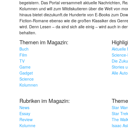
begeistern. Das Portal versammelt aktuelle Nachrichten, R
Kolumnen und will zum Mitdiskutieren über die Welt von m
hinaus bietet diezukunft.de Hunderte von E-Books zum Down
Fiction-Romane ebenso wie die großen Klassiker des Genres 
wird. Denn Lesen – da sind sich alle einig – wird auch in der
behalten.
Themen im Magazin:
Highli
Buch
Aktuelle
Film
Science-F
TV
Die Zuku
Game
Stories 
Gadget
Alle Aut
Science
Kolumnen
Rubriken im Magazin:
Theme
News
Star War
Essay
Star Tre
Review
The Wal
Kolumne
Isaac As