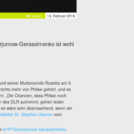
2 Likes
13. Februar 2016
rjumow-Gerassimenko ist wohl
und seiner Muttersonde Rosetta am 9.
ichts mehr von Philae gehört, und es
hr: „Die Chancen, dass Philae noch
m des DLR aufnimmt, gehen leider
es wäre sehr überraschend, wenn wir
ektleiter Dr. Stephan Ulamec
vom
en
67P/Tschurjumow-Gerassimenko
.