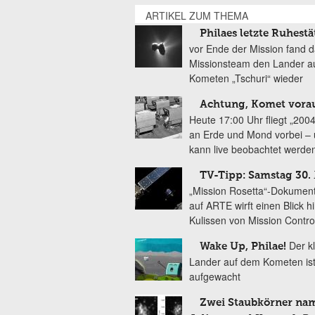
ARTIKEL ZUM THEMA
Philaes letzte Ruhestä
vor Ende der Mission fand 
Missionsteam den Lander a
Kometen „Tschuri“ wieder
Achtung, Komet vorau
Heute 17:00 Uhr fliegt „200
an Erde und Mond vorbei –
kann live beobachtet werde
TV-Tipp: Samstag 30.
„Mission Rosetta“-Dokument
auf ARTE wirft einen Blick hi
Kulissen von Mission Contro
Der k
Wake Up, Philae!
Lander auf dem Kometen ist
aufgewacht
Zwei Staubkörner na