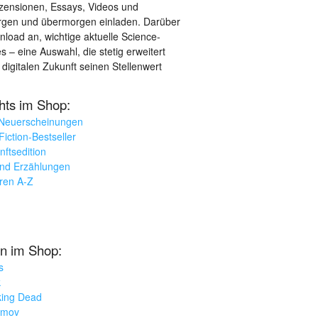
ezensionen, Essays, Videos und
orgen und übermorgen einladen. Darüber
load an, wichtige aktuelle Science-
– eine Auswahl, die stetig erweitert
 digitalen Zukunft seinen Stellenwert
ghts im Shop:
 Neuerscheinungen
iction-Bestseller
nftsedition
und Erzählungen
oren A-Z
n im Shop:
s
k
king Dead
imov