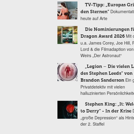
TV-Tipp: „Europas Gri
Dokumentat
den Sternen“
heute auf Arte
Die Nominierungen f
Mit 
Dragon Award 2026
u.a. James Corey, Joe Hill, 
Lord & die Filmadaption vo
Weirs „Der Astronaut“
„Legion – Die vielen 
des Stephen Leeds“ von
Ein 
Brandon Sanderson
Privatdetektiv mit vielen
halluzinierten Persönlichkei
Stephen King: „It: We
to Derry“ - In der Krise
„große Depression“ als Hint
der 2. Staffel