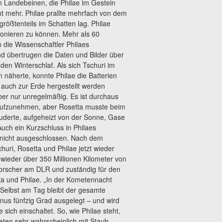
en Landebeinen, die Philae im Gestein
ht mehr. Philae prallte mehrfach von dem
rößtenteils im Schatten lag. Philae
ionieren zu können. Mehr als 60
n die Wissenschaftler Philaes
nd übertrugen die Daten und Bilder über
 den Winterschlaf. Als sich Tschuri im
äherte, konnte Philae die Batterien
 auch zur Erde hergestellt werden
ber nur unregelmäßig. Es ist durchaus
 aufzunehmen, aber Rosetta musste beim
uderte, aufgeheizt von der Sonne, Gase
 Auch ein Kurzschluss in Philaes
s nicht ausgeschlossen. Nach dem
uri, Rosetta und Philae jetzt wieder
wieder über 350 Millionen Kilometer von
nforscher am DLR und zuständig für den
ta und Philae. „In der Kometennacht
 Selbst am Tag bleibt der gesamte
inus fünfzig Grad ausgelegt – und wird
sich einschaltet. So, wie Philae steht,
eten sehr wahrscheinlich mit Staub