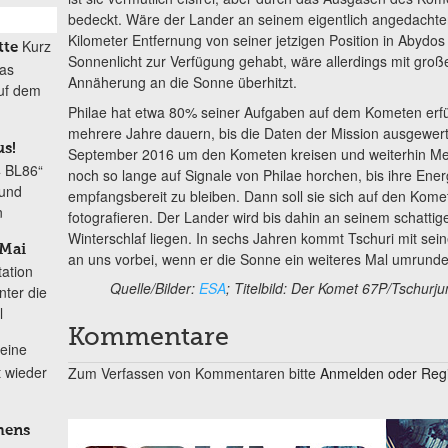
bedeckt. Wäre der Lander an seinem eigentlich angedachten
Kilometer Entfernung von seiner jetzigen Position in Abydo
Kurz
tte
Sonnenlicht zur Verfügung gehabt, wäre allerdings mit groß
das
Annäherung an die Sonne überhitzt.
uf dem
Philae hat etwa 80% seiner Aufgaben auf dem Kometen erfü
mehrere Jahre dauern, bis die Daten der Mission ausgewerte
s!
September 2016 um den Kometen kreisen und weiterhin Mes
4 BL86“
noch so lange auf Signale von Philae horchen, bis ihre Ener
 und
empfangsbereit zu bleiben. Dann soll sie sich auf den Kome
n
fotografieren. Der Lander wird bis dahin an seinem schatti
Winterschlaf liegen. In sechs Jahren kommt Tschuri mit se
 Mai
an uns vorbei, wenn er die Sonne ein weiteres Mal umrundet
ation
Quelle/Bilder:
ESA
; Titelbild: Der Komet 67P/Tschu
nter die
l
Kommentare
leine
 wieder
Zum Verfassen von Kommentaren bitte
Anmelden oder Regis
mens