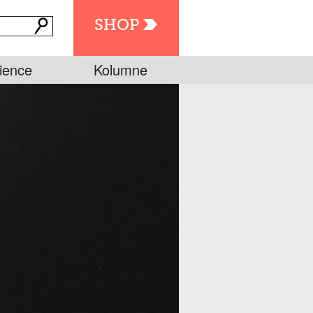
SHOP
ience
Kolumne