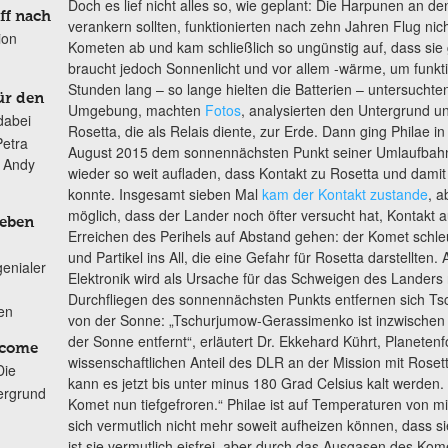
Doch es lief nicht alles so, wie geplant: Die Harpunen an d
ff nach
verankern sollten, funktionierten nach zehn Jahren Flug nic
ion
Kometen ab und kam schließlich so ungünstig auf, dass sie g
braucht jedoch Sonnenlicht und vor allem -wärme, um funkt
Stunden lang – so lange hielten die Batterien – untersuchte
ür den
Umgebung, machten
Fotos
, analysierten den Untergrund u
dabei
Rosetta, die als Relais diente, zur Erde. Dann ging Philae in
Petra
August 2015 dem sonnennächsten Punkt seiner Umlaufbahn n
n Andy
wieder so weit aufladen, dass Kontakt zu Rosetta und damit
konnte. Insgesamt sieben Mal
kam der Kontakt zustande
, a
möglich, dass der Lander noch öfter versucht hat, Kontakt
Leben
Erreichen des Perihels auf Abstand gehen: der Komet schle
und Partikel ins All, die eine Gefahr für Rosetta darstellten.
genialer
Elektronik wird als Ursache für das Schweigen des Lander
Durchfliegen des sonnennächsten Punkts entfernen sich Tsch
ten
von der Sonne: „Tschurjumow-Gerassimenko ist inzwischen 
der Sonne entfernt“, erläutert Dr. Ekkehard Kührt, Planete
lcome
wissenschaftlichen Anteil des DLR an der Mission mit Roset
Die
kann es jetzt bis unter minus 180 Grad Celsius kalt werden.
ergrund
Komet nun tiefgefroren.“ Philae ist auf Temperaturen von m
sich vermutlich nicht mehr soweit aufheizen können, dass sie 
ist sie vermutlich eisfrei, aber durch das Ausgasen des Kom