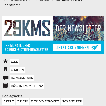
Zum Verfassen von Kommentaren bitte
Anmelden oder
Registrieren.
LIKE
MERKEN
KOMMENTARE
BÜCHER ZUM THEMA
Schlagworte:
AKTE X
X FILES
DAVID DUCHOVNY
FOX MULDER