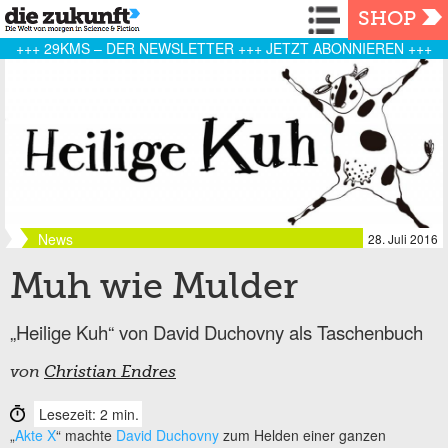
Navigation
SHOP
+++ 29KMS – DER NEWSLETTER +++ JETZT ABONNIEREN +++
News
28. Juli 2016
Muh wie Mulder
„Heilige Kuh“ von David Duchovny als Taschenbuch
von
Christian Endres
Lesezeit: 2 min.
„
Akte X
“ machte
David Duchovny
zum Helden einer ganzen