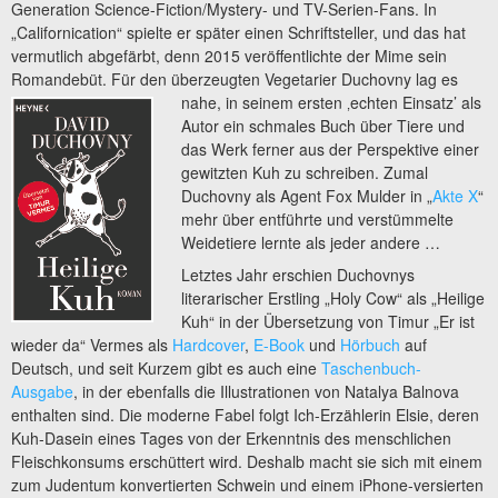
Generation Science-Fiction/Mystery- und TV-Serien-Fans. In
„Californication“ spielte er später einen Schriftsteller, und das hat
vermutlich abgefärbt, denn 2015 veröffentlichte der Mime sein
Romandebüt. Für den überzeugten Vegetarier
Duchovny lag es
nahe, in seinem ersten ‚echten Einsatz’ als
Autor ein schmales Buch über Tiere und
das Werk ferner aus der Perspektive einer
gewitzten Kuh zu schreiben. Zumal
Duchovny als Agent Fox Mulder in „
Akte X
“
mehr über entführte und verstümmelte
Weidetiere lernte als jeder andere …
Letztes Jahr erschien Duchovnys
literarischer Erstling „Holy Cow“ als „Heilige
Kuh“ in der Übersetzung von Timur „Er ist
wieder da“ Vermes als
Hardcover
,
E-Book
und
Hörbuch
auf
Deutsch, und seit Kurzem gibt es auch eine
Taschenbuch-
Ausgabe
, in der ebenfalls die Illustrationen von Natalya Balnova
enthalten sind. Die moderne Fabel folgt Ich-Erzählerin Elsie, deren
Kuh-Dasein eines Tages von der Erkenntnis des menschlichen
Fleischkonsums erschüttert wird. Deshalb macht sie sich mit einem
zum Judentum konvertierten Schwein und einem iPhone-versierten