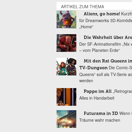
ARTIKEL ZUM THEMA
Kurzf
Aliens, go home!
für Dreamworks 3D-Komödi
„Home“
Die Wahrheit über Are
Der SF-Animationsfilm „Nix
– vom Planeten Erde“
Mit den Rat Queens i
Die Comic-S
TV-Dungeon
Queens“ soll als TV-Serie ad
werden
„Retrograd
Pappe im All
Alles in Handarbeit
Wenn 
Futurama in 3D
Träume wahr machen