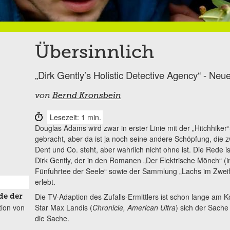
Übersinnlich
„Dirk Gently’s Holistic Detective Agency“ - Neuer
von
Bernd Kronsbein
Lesezeit: 1 min.
Douglas Adams wird zwar in erster Linie mit der „Hitchhiker
gebracht, aber da ist ja noch seine andere Schöpfung, die z
Dent und Co. steht, aber wahrlich nicht ohne ist. Die Rede is
Dirk Gently, der in den Romanen „Der Elektrische Mönch“ (
Fünfuhrtee der Seele“ sowie der Sammlung „Lachs im Zweif
erlebt.
Die TV-Adaption des Zufalls-Ermittlers ist schon lange am 
de der
tion von
Star Max Landis (
Chronicle, American Ultra
) sich der Sach
die Sache.