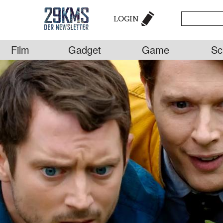
LOGIN
Film
Gadget
Game
Sc