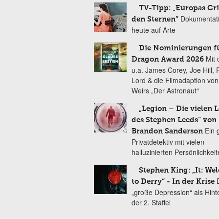
TV-Tipp: „Europas Gri
Dokumentat
den Sternen“
heute auf Arte
Die Nominierungen f
Mit 
Dragon Award 2026
u.a. James Corey, Joe Hill, 
Lord & die Filmadaption vo
Weirs „Der Astronaut“
„Legion – Die vielen 
des Stephen Leeds“ von
Ein 
Brandon Sanderson
Privatdetektiv mit vielen
halluzinierten Persönlichkei
Stephen King: „It: We
to Derry“ - In der Krise
„große Depression“ als Hint
der 2. Staffel