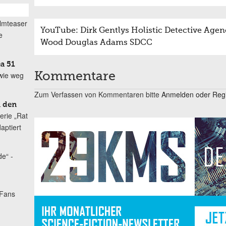
ilmteaser
YouTube: Dirk Gentlys Holistic Detective Agency 
e
Wood Douglas Adams SDCC
a 51
 wie weg
Kommentare
Zum Verfassen von Kommentaren bitte
Anmelden oder Regis
n den
erie „Rat
aptiert
e“ -
Fans