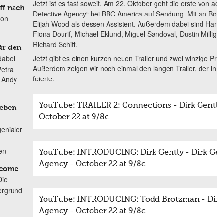
Jetzt ist es fast soweit. Am 22. Oktober geht die erste von a
ff nach
Detective Agency“ bei BBC America auf Sendung. Mit an Bor
ion
Elijah Wood als dessen Assistent. Außerdem dabei sind H
Fiona Dourif, Michael Eklund, Miguel Sandoval, Dustin Milli
Richard Schiff.
ür den
Jetzt gibt es einen kurzen neuen Trailer und zwei winzige P
dabei
Außerdem zeigen wir noch einmal den langen Trailer, der 
Petra
feierte.
n Andy
YouTube: TRAILER 2: Connections - Dirk Gently
Leben
October 22 at 9/8c
genialer
ten
YouTube: INTRODUCING: Dirk Gently - Dirk Gen
Agency - October 22 at 9/8c
lcome
Die
ergrund
YouTube: INTRODUCING: Todd Brotzman - Dirk 
Agency - October 22 at 9/8c