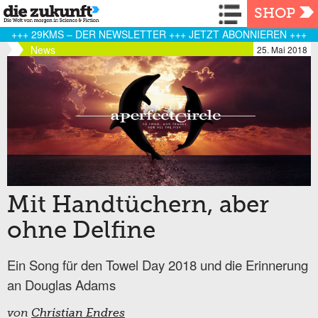
Navigation
SHOP
+++ 29KMS – DER NEWSLETTER +++ JETZT ABONNIEREN +++
News
25. Mai 2018
Mit Handtüchern, aber
ohne Delfine
Ein Song für den Towel Day 2018 und die Erinnerung
an Douglas Adams
von
Christian Endres