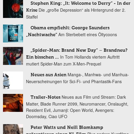
Stephen King: „It: Welcome to Derry“ - In der
Die „große Depression“ als Hintergrund der 2.
Krise
Staffel
Obama empfiehlt: George Saunders
Am Sterbebett eines Öltycoons
„Nachtwache“
„Spider-Man: Brand New Day“ – Brandneu?
In Tom Hollands viertem Auftritt
Ein bisschen …
mutiert Spider-Man zum X-Men-Prequel
Manga-, Manhwa- und Manhua-
Neues aus Asien
Neuerscheinungen für Sci-Fi- und Phantastik-Fans
Neues aus Film und Stream: Dark
Trailer-Notes
Matter, Blade Runner 2099, Neuromancer, Onslaught,
Resident Evil, Jumanji: Open World, Avengers:
Doomsday, Ciao UFO
Peter Watts und Neill Blomkamp
Plus andere Kurzfilme