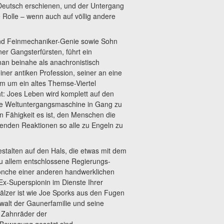
Deutsch erschienen, und der Untergang
e Rolle – wenn auch auf völlig andere
nd Feinmechaniker-Genie sowie Sohn
er Gangsterfürsten, führt ein
an beinahe als anachronistisch
iner antiken Profession, seiner an eine
m um ein altes Themse-Viertel
: Joes Leben wird komplett auf den
zierte Weltuntergangsmaschine in Gang zu
n Fähigkeit es ist, den Menschen die
enden Reaktionen so alle zu Engeln zu
stalten auf den Hals, die etwas mit dem
Zu allem entschlossene Regierungs-
Mönche einer anderen handwerklichen
Ex-Superspionin im Dienste Ihrer
lzer ist wie Joe Sporks aus den Fugen
walt der Gaunerfamilie und seine
 Zahnräder der
n Bewegung gesetzt sind…