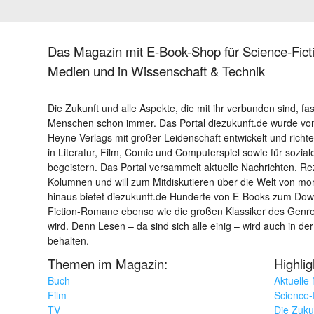
Das Magazin mit E-Book-Shop für Science-Ficti
Medien und in Wissenschaft & Technik
Die Zukunft und alle Aspekte, die mit ihr verbunden sind, fa
Menschen schon immer. Das Portal diezukunft.de wurde von
Heyne-Verlags mit großer Leidenschaft entwickelt und richtet 
in Literatur, Film, Comic und Computerspiel sowie für sozia
begeistern. Das Portal versammelt aktuelle Nachrichten, R
Kolumnen und will zum Mitdiskutieren über die Welt von m
hinaus bietet diezukunft.de Hunderte von E-Books zum Down
Fiction-Romane ebenso wie die großen Klassiker des Genres 
wird. Denn Lesen – da sind sich alle einig – wird auch in der
behalten.
Themen im Magazin:
Highli
Buch
Aktuelle
Film
Science-F
TV
Die Zuku