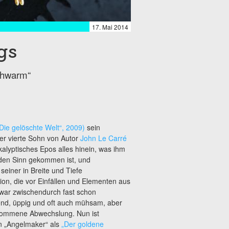
17. Mai 2014
gs
chwarm“
Die gelöschte Welt“, 2009)
sein
Der vierte Sohn von Autor
John Le Carré
alyptisches Epos alles hinein, was ihm
 den Sinn gekommen ist, und
 seiner in Breite und Tiefe
on, die vor Einfällen und Elementen aus
 war zwischendurch fast schon
d, üppig und oft auch mühsam, aber
lkommene Abwechslung. Nun ist
 „Angelmaker“ als
„Der goldene