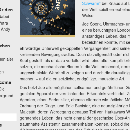
Schwarm“
bei Knaus auf 
der Welt spielt erneut ein
ür den
Weise.
dabei
Petra
Joe Spork, Uhrmacher- u
n Andy
eines berüchtigten London
anständiges Leben, das m
bezeichnen könnte, mit se
Leben
ehrwürdige Unterwelt gekoppelten Vergangenheit und seine
kreisenden Bewegungsradius. Doch ob zeitgemäß oder nicht
genialer
Kopf gestellt, als er dazu verleitet wird, eine alte, kompli
setzen, die mechanische Bienen in die Welt entsendet, dere
ten
ungeschminkte Wahrheit zu zeigen und durch die darauffolg
machen – auf die entsetzliche, endgültige, mausetote Art.
lcome
Das hetzt Joe alle möglichen seltsamen und gefährlichen Ge
Die
genialen Apparat der vernichtenden Erkenntnis verbindet: 
ergrund
Agenten, einen Serienkiller, ebenso eifernde wie tödliche 
Ordnung der Dinge, und Edie Banister, eine neunzigjährige 
Majestät, deren Werdegang genauso Teil von Harkaways Wä
geratendes Leben, das nicht einmal der geschickte Über-An
traumhafte Assistentin zusammenhalten können, sobald die
s
Weltuntergangsmaschine und des Schicksals erst einmal i