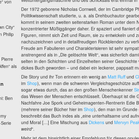
e“ von
Der 1972 geborene Nicholas Cornwell, der im Cambridge Ph
Politikwissenschaft studierte, u. a. als Drehbuchautor gearbe
kommt in seinem zweiten seitenstarken Roman unter dem 
n City“
konzentrierter Müßiggänger daher. Er spaziert und flaniert
 Philip
Figuren, nimmt sich Zeit und Raum, sie zu entwickeln und z
nachzuzeichnen und in detailfreudigen Rückblenden zu verfo
Freude am Fabulieren und Charakterisieren ist sehr sympat
anstrengend als in „Die gelöschte Welt“, was sicherlich dami
 Pierre
selten in den Schichten und Einzelheiten seiner Geschichte v
ffen“ als
dickes Buch geworden – und dabei ein leckerer, pappsatt m
Die Story und ihr Ton erinnern ein wenig an
Matt Ruff
und
C
im
Shop
), wenn man die schweren Vergleichsgeschütze auffa
en
sogar etwas durch, das an den großen Menschenkenner
Si
das Wesen der Menschen entschlüsselt. Überhaupt ist die
mi: Ben
Nachfahre Joe Spork und Geheimagenten-Rentnerin Edie B
(mehrere seiner Bücher hier im
Shop
), den man im Grunde g
my
beschreibt das Buch indes als „eine unterhaltsame und auf
und Moral […] Eine Mischung aus
Dickens
und
Mervyn Pea
-Serie
weird
“.
Mehr ist dem hinsichtlich einer Empfehlung für diesen opule