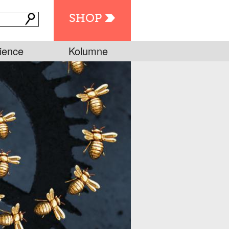
SHOP
ience
Kolumne