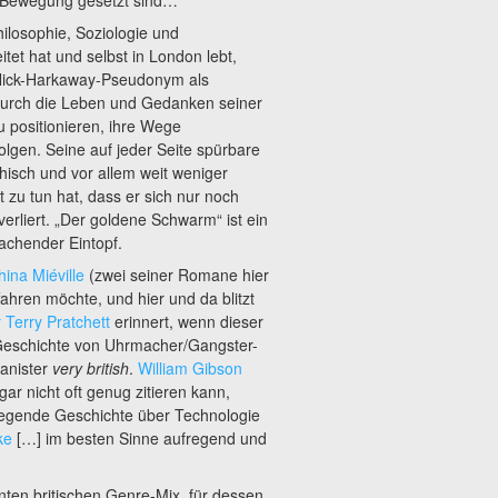
ilosophie, Soziologie und
itet hat und selbst in London lebt,
Nick-Harkaway-Pseudonym als
 durch die Leben und Gedanken seiner
u positionieren, ihre Wege
lgen. Seine auf jeder Seite spürbare
hisch und vor allem weit weniger
t zu tun hat, dass er sich nur noch
erliert. „Der goldene Schwarm“ ist ein
achender Eintopf.
hina Miéville
(zwei seiner Romane hier
hren möchte, und hier und da blitzt
r Terry Pratchett
erinnert, wenn dieser
 Geschichte von Uhrmacher/Gangster-
anister
very british
.
William Gibson
ar nicht oft genug zitieren kann,
regende Geschichte über Technologie
ke
[…] im besten Sinne aufregend und
nten britischen Genre-Mix, für dessen