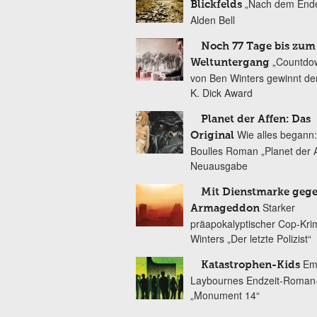
„Nach dem End
Blickfelds
Alden Bell
Noch 77 Tage bis zum
„Countdow
Weltuntergang
von Ben Winters gewinnt den
K. Dick Award
Planet der Affen: Das
Wie alles begann:
Original
Boulles Roman „Planet der A
Neuausgabe
Mit Dienstmarke geg
Starker
Armageddon
präapokalyptischer Cop-Kri
Winters „Der letzte Polizist“
Em
Katastrophen-Kids
Laybournes Endzeit-Roman
„Monument 14“