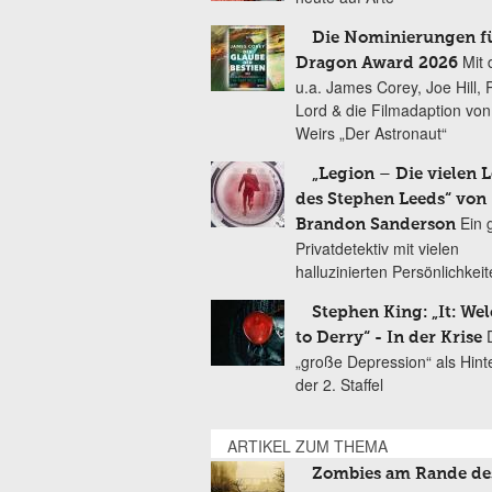
Die Nominierungen f
Mit 
Dragon Award 2026
u.a. James Corey, Joe Hill, 
Lord & die Filmadaption vo
Weirs „Der Astronaut“
„Legion – Die vielen 
des Stephen Leeds“ von
Ein 
Brandon Sanderson
Privatdetektiv mit vielen
halluzinierten Persönlichkei
Stephen King: „It: We
to Derry“ - In der Krise
„große Depression“ als Hint
der 2. Staffel
ARTIKEL ZUM THEMA
Zombies am Rande de