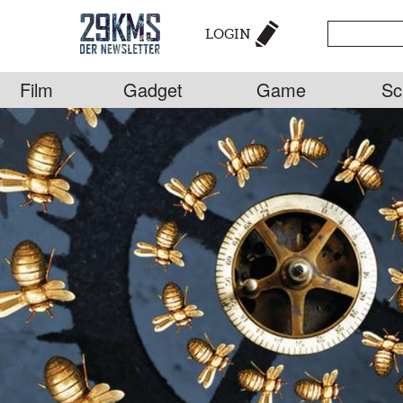
LOGIN
Film
Gadget
Game
Sc