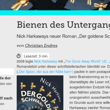
Bienen des Untergan
Nick Harkaways neuer Roman „Der goldene S
von
Christian Endres
Lesezeit: 3 min.
2008 legte
Nick Harkaway
mit „
The Gone Away World“ (dt. „
Romandebüt unter dieser schriftstellerischen Identität vor. 
(
„Der Spion, der aus der Kälte kam“)
packte in sein postapok
beim Brainstorming
so in
de der
überwältigte die Leser mit
tion von
ausgedehnten Endzeit-Visi
allen Nähten platzte. Das
unangenehm ausschweifen
ff nach
im Grunde auch eine wil
ion
Harkaways zweiter Roman