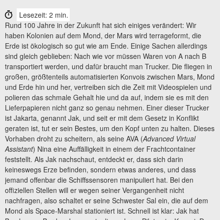
Lesezeit: 2 min.
Rund 100 Jahre in der Zukunft hat sich einiges verändert: Wir
haben Kolonien auf dem Mond, der Mars wird terrageformt, die
Erde ist ökologisch so gut wie am Ende. Einige Sachen allerdings
sind gleich geblieben: Nach wie vor müssen Waren von A nach B
transportiert werden, und dafür braucht man Trucker. Die fliegen in
großen, größtenteils automatisierten Konvois zwischen Mars, Mond
und Erde hin und her, vertreiben sich die Zeit mit Videospielen und
polieren das schmale Gehalt hie und da auf, indem sie es mit den
Lieferpapieren nicht ganz so genau nehmen. Einer dieser Trucker
ist Jakarta, genannt Jak, und seit er mit dem Gesetz in Konflikt
geraten ist, tut er sein Bestes, um den Kopf unten zu halten. Dieses
Vorhaben droht zu scheitern, als seine AVA (
Advanced Virtual
Assistant
) Nina eine Auffälligkeit in einem der Frachtcontainer
feststellt. Als Jak nachschaut, entdeckt er, dass sich darin
keineswegs Erze befinden, sondern etwas anderes, und dass
jemand offenbar die Schiffssensoren manipuliert hat. Bei den
offiziellen Stellen will er wegen seiner Vergangenheit nicht
nachfragen, also schaltet er seine Schwester Sal ein, die auf dem
Mond als Space-Marshal stationiert ist. Schnell ist klar: Jak hat