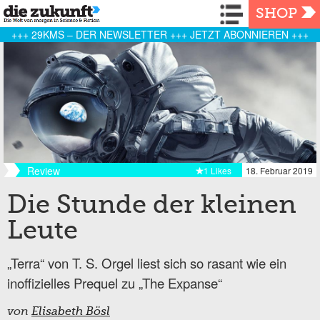
Navigation
SHOP
+++ 29KMS – DER NEWSLETTER +++ JETZT ABONNIEREN +++
Review
1 Likes
18. Februar 2019
Die Stunde der kleinen
Leute
„Terra“ von T. S. Orgel liest sich so rasant wie ein
inoffizielles Prequel zu „The Expanse“
von
Elisabeth Bösl