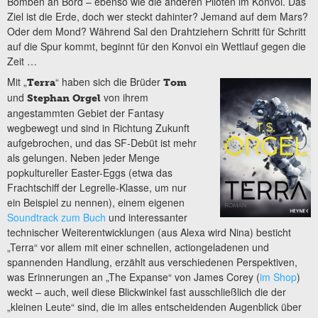
Bomben an Bord – ebenso wie die anderen Piloten im Konvoi. Das
Ziel ist die Erde, doch wer steckt dahinter? Jemand auf dem Mars?
Oder dem Mond? Während Sal den Drahtziehern Schritt für Schritt
auf die Spur kommt, beginnt für den Konvoi ein Wettlauf gegen die
Zeit …
Mit „
“ haben sich die Brüder
Terra
Tom
und
von ihrem
Stephan Orgel
angestammten Gebiet der Fantasy
wegbewegt und sind in Richtung Zukunft
aufgebrochen, und das SF-Debüt ist mehr
als gelungen. Neben jeder Menge
popkultureller Easter-Eggs (etwa das
Frachtschiff der Legrelle-Klasse, um nur
ein Beispiel zu nennen), einem eigenen
Soundtrack zum Buch
und interessanter
technischer Weiterentwicklungen (aus Alexa wird Nina) besticht
„Terra“ vor allem mit einer schnellen, actiongeladenen und
spannenden Handlung, erzählt aus verschiedenen Perspektiven,
was Erinnerungen an „The Expanse“ von James Corey (
im Shop
)
weckt – auch, weil diese Blickwinkel fast ausschließlich die der
„kleinen Leute“ sind, die im alles entscheidenden Augenblick über