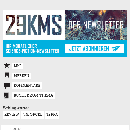
LIKE
MERKEN
KOMMENTARE
BÜCHER ZUM THEMA
Schlagworte:
REVIEW
T.S. ORGEL
TERRA
TICKER