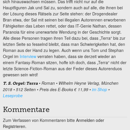
sich hinauswachsen müssen. Das trifft nicht nur auf die
Hauptfiguren Jak und Sal zu, sondern auch auf alle, die ihnen bei
der Lösung dieses Rätsels zur Seite stehen: der Drogendealer
Bran etwa, der Sal mit seinen bei illegalen Autorennen erworbenen
Fähigkeiten das Leben rettet, oder das IT-Genie Nathan, dessen
Paranoia für eine unerwartete Wendung in der Geschichte sorgt.
Alle diese Personen tragen ihren Teil dazu bei, dass „Terra“ bis zur
letzten Seite so fesselnd bleibt, dass man Schwierigkeiten hat, den
Roman aus der Hand zu legen. Auch wenn uns Tom und Stephan
Orgel im
Interview
verraten haben, dass sie derzeit wieder an
einem Fantasy-Roman sitzen, hoffe ich doch, dass „Terra“ nicht der
letzte Science-Fiction-Roman aus der Feder dieses Autorenduos
gewesen sein wird!
• Roman • Wilhelm Heyne Verlag, München
T. S. Orgel: Terra
2018 • 512 Seiten • Preis des E-Books € 11,99 •
im Shop
•
Leseprobe
Kommentare
Zum Verfassen von Kommentaren bitte
Anmelden oder
Registrieren.