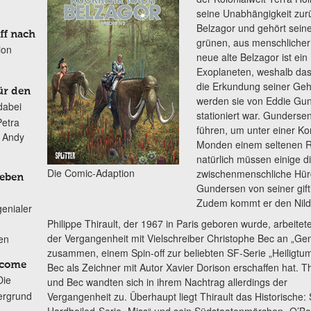
seine Unabhängigkeit zur
Belzagor und gehört sein
ff nach
grünen, aus menschlicher 
ion
neue alte Belzagor ist ei
Exoplaneten, weshalb das
die Erkundung seiner Ge
ür den
werden sie von Eddie Gun
dabei
stationiert war. Gundersen
Petra
führen, um unter einer Ko
n Andy
Monden einem seltenen Ri
natürlich müssen einige di
Die Comic-Adaption
zwischenmenschliche Hü
Leben
Gundersen von seiner gift
Zudem kommt er den Nildor
genialer
Philippe Thirault, der 1967 in Paris geboren wurde, arbeitete
der Vergangenheit mit Vielschreiber Christophe Bec an „Gen
ten
zusammen, einem Spin-off zur beliebten SF-Serie „Heiligtum
lcome
Bec als Zeichner mit Autor Xavier Dorison erschaffen hat. Th
Die
und Bec wandten sich in ihrem Nachtrag allerdings der
ergrund
Vergangenheit zu. Überhaupt liegt Thirault das Historische:
Hardboiled-Serie „Miss“ und sein Südstaatenmärchen „O’Bo