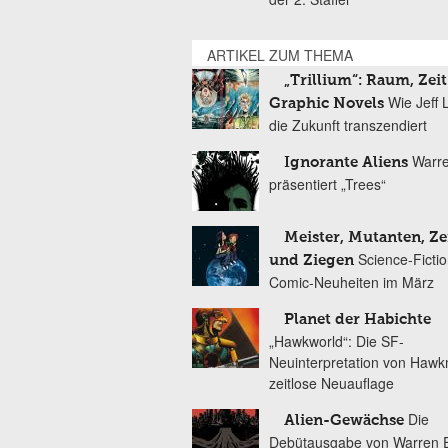
ARTIKEL ZUM THEMA
„Trillium“: Raum, Zei
Wie Jeff 
Graphic Novels
die Zukunft transzendiert
Warre
Ignorante Aliens
präsentiert „Trees“
Meister, Mutanten, Ze
Science-Fictio
und Ziegen
Comic-Neuheiten im März
Planet der Habichte
„Hawkworld“: Die SF-
Neuinterpretation von Hawk
zeitlose Neuauflage
Die
Alien-Gewächse
Debütausgabe von Warren El