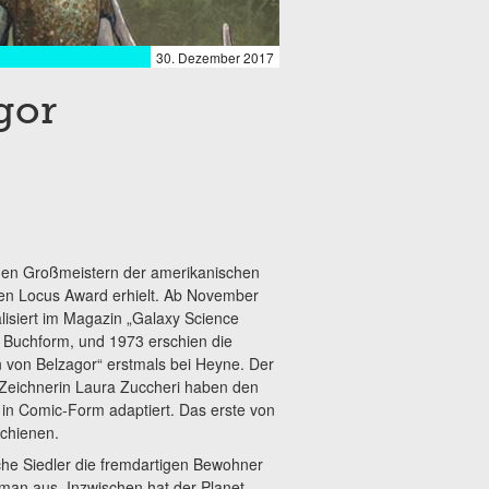
30. Dezember 2017
gor
 den Großmeistern der amerikanischen
en Locus Award erhielt. Ab November
lisiert im Magazin „Galaxy Science
n Buchform, und 1973 erschien die
 von Belzagor“ erstmals bei Heyne. Der
he Zeichnerin Laura Zuccheri haben den
in Comic-Form adaptiert. Das erste von
schienen.
che Siedler die fremdartigen Bewohner
lman aus. Inzwischen hat der Planet