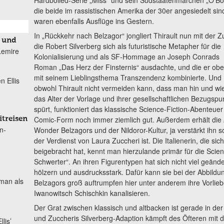
die beide im rassistischen Amerika der 30er angesiedelt sin
waren ebenfalls Ausflüge ins Gestern.
In „Rückkehr nach Belzagor“ jongliert Thirault nun mit der Z
t und
die Robert Silverberg sich als futuristische Metapher für die
Lemire
Kolonialisierung und als SF-Hommage an Joseph Conrads
Roman „Das Herz der Finsternis“ ausdachte, und die er obe
mit seinem Lieblingsthema Transzendenz kombinierte. Und
n Ellis
obwohl Thirault nicht vermeiden kann, dass man hin und wi
das Alter der Vorlage und ihrer gesellschaftlichen Bezugspu
spürt, funktioniert das klassische Science-Fiction-Abenteuer
Comic-Form noch immer ziemlich gut. Außerdem erhält die 
itreisen
n-
Wonder Belzagors und der Nildoror-Kultur, ja verstärkt ihn sog
der Verdienst von Laura Zuccheri ist. Die Italienerin, die s
beigebracht hat, kennt man hierzulande primär für die Scie
Schwerter“. An ihren Figurentypen hat sich nicht viel geänd
hölzern und ausdrucksstark. Dafür kann sie bei der Abbild
man als
Belzagors groß auftrumpfen hier unter anderem ihre Vorlieb
Iwanowitsch Schischkin kanalisieren.
Der Grat zwischen klassisch und altbacken ist gerade in der
und Zuccheris Silverberg-Adaption kämpft des Öfteren mit 
lis’