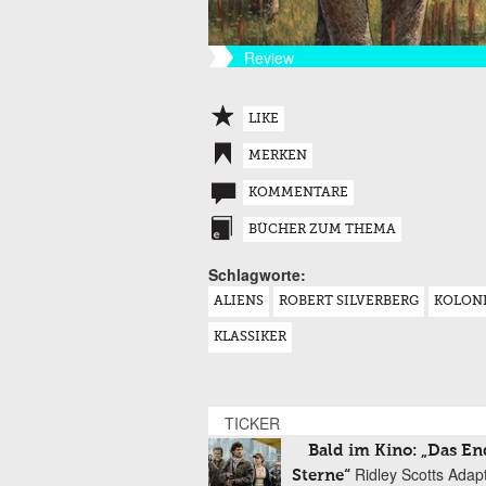
Review
LIKE
MERKEN
KOMMENTARE
BÜCHER ZUM THEMA
Schlagworte:
ALIENS
ROBERT SILVERBERG
KOLON
KLASSIKER
TICKER
Bald im Kino: „Das En
Ridley Scotts Adap
Sterne“