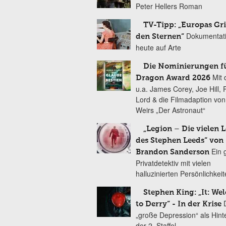
Peter Hellers Roman
TV-Tipp: „Europas Gri
Dokumentat
den Sternen“
heute auf Arte
Die Nominierungen f
Mit 
Dragon Award 2026
u.a. James Corey, Joe Hill, 
Lord & die Filmadaption vo
Weirs „Der Astronaut“
„Legion – Die vielen 
des Stephen Leeds“ von
Ein 
Brandon Sanderson
Privatdetektiv mit vielen
halluzinierten Persönlichkei
Stephen King: „It: We
to Derry“ - In der Krise
„große Depression“ als Hint
der 2. Staffel