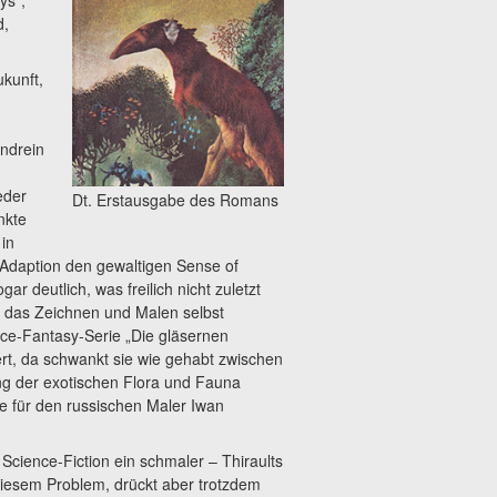
d,
ukunft,
ndrein
eder
Dt. Erstausgabe des Romans
nkte
 in
Adaption den gewaltigen Sense of
ar deutlich, was freilich nicht zuletzt
ich das Zeichnen und Malen selbst
nce-Fantasy-Serie „Die gläsernen
ert, da schwankt sie wie gehabt zwischen
ung der exotischen Flora und Fauna
e für den russischen Maler Iwan
 Science-Fiction ein schmaler – Thiraults
diesem Problem, drückt aber trotzdem