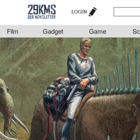
LOGIN
Film
Gadget
Game
Sc