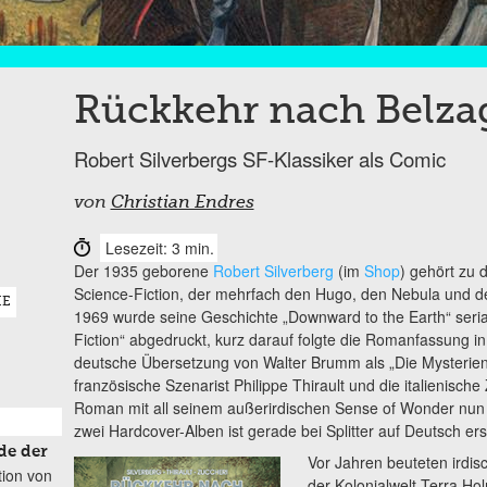
Rückkehr nach Belza
Robert Silverbergs SF-Klassiker als Comic
von
Christian Endres
Lesezeit: 3 min.
Der 1935 geborene
Robert Silverberg
(im
Shop
) gehört zu
Science-Fiction, der mehrfach den Hugo, den Nebula und d
IE
1969 wurde seine Geschichte „Downward to the Earth“ seria
Fiction“ abgedruckt, kurz darauf folgte die Romanfassung i
deutsche Übersetzung von Walter Brumm als „Die Mysterien
französische Szenarist Philippe Thirault und die italienisc
Roman mit all seinem außerirdischen Sense of Wonder nun 
zwei Hardcover-Alben ist gerade bei Splitter auf Deutsch er
de der
Vor Jahren beuteten irdis
tion von
der Kolonialwelt Terra Ho