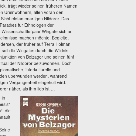
ück, trägt wieder seinen früheren Namen
en Ureinwohnern, allen voran den
Sicht elefantenartigen Nildoror. Das
n Paradies für Ethnologen der
 Wissenschaftlerpaar Wingate sich an
heimnisse machen möchte. Begleitet
dersen, der früher auf Terra Holman
 soll die Wingates durch die Wildnis
njunktion von Belzagor und seinen fünf
tual der Nildoror beizuwohnen. Doch
plomatische, interkulturelle und
rden überwunden werden, während
igen Vergangenheit eingeholt wird.
or näher, als ihm lieb ist …
 in
esis“
“, die
irault
 Seine
ys“,