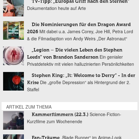
TV-Tipp: „Europas Griff nach den Sternen“
Dokumentation heute auf Arte
Die Nominierungen für den Dragon Award
Mit dabei u.a. James Corey, Joe Hill, Petra Lord
2026
& die Filmadaption von Andy Weirs „Der Astronaut“
„Legion – Die vielen Leben des Stephen
Ein genialer
Leeds“ von Brandon Sanderson
Privatdetektiv mit vielen halluzinierten Persönlichkeiten
Stephen King: „It: Welcome to Derry“ - In der
Die „große Depression“ als Hintergrund der 2.
Krise
Staffel
ARTIKEL ZUM THEMA
Science-Fiction-
Kammerflimmern (22.3.)
Kurzfilme zum Wochenende
„Blade Runner“ im Anime-Look
Fan-Träume