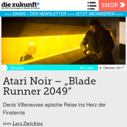
Navigation
SHOP
+++ 29KMS – DER NEWSLETTER +++ JETZT ABONNIEREN +++
Review
2 Likes
6. Oktober 2017
Atari Noir – „Blade
Runner 2049“
Denis Villeneuves epische Reise ins Herz der
Finsternis
von
Lars Zwickies