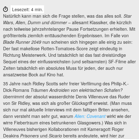
Lesezeit: 4 min.
Natürlich kann man sich die Frage stellen, was das alles soll.
Star
Wars
,
Alien
,
Dumm und dümmer
– allesamt Klassiker, die kürzlich
nach teilweise jahrzehntelanger Pause Fortsetzungen erhielten. Mit
größtenteils ziemlich enttäuschenden Ergebnissen. Im Falle von
Blade Runner 2049
nun scheinen sich hingegen alle einig zu sein:
Der fast makellose Rotten-Tomatoes-Score zeigt eindeutig in
Richtung Meisterwerk. Und tatsächlich ist das fast dreistündige
Sequel eines der einflussreichsten (und seltsamsten) SF-Filme aller
Zeiten tatsächlich ein absolutes Muss für jeden, der auch nur
ansatzweise Bock auf Kino hat.
35 Jahre nach Ridley Scotts sehr freier Verfilmung des Philip-K.-
Dick-Romans
Träumen Androiden von elektrischen Schafen?
übernimmt der absolut wasserdichte Denis Villeneuve das Ruder
von Sir Ridley, was sich als großer Glücksgriff erweist. (Man muss
sich nur mal aktuelle Interviews mit dem faltigen Briten ansehen,
dann versteht man sehr gut, warum
Alien: Covenant
wirkt wie der
wirre Fiebertraum eines betrunkenen Glasgowers.) Was sich in
Villeneuves bisherigen Kollaborationen mit Kameragott Roger
Deakins
Prisoners
und
Sicario
bereits andeutete, wird hier zur