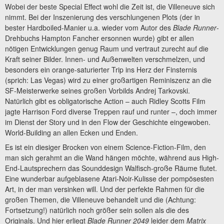
Wobei der beste Special Effect wohl die Zeit ist, die Villeneuve sich
nimmt. Bei der Inszenierung des verschlungenen Plots (der in
bester Hardboiled-Manier u.a. wieder vom Autor des
Blade Runner
-
Drehbuchs Hampton Fancher ersonnen wurde) gibt er allen
nötigen Entwicklungen genug Raum und vertraut zurecht auf die
Kraft seiner Bilder. Innen- und Außenwelten verschmelzen, und
besonders ein orange-saturierter Trip ins Herz der Finsternis
(sprich: Las Vegas) wird zu einer großartigen Reminiszenz an die
SF-Meisterwerke seines großen Vorbilds Andrej Tarkovski.
Natürlich gibt es obligatorische Action – auch Ridley Scotts Film
jagte Harrison Ford diverse Treppen rauf und runter –, doch immer
im Dienst der Story und in den Flow der Geschichte eingewoben.
World-Building an allen Ecken und Enden.
Es ist ein diesiger Brocken von einem Science-Fiction-Film, den
man sich gerahmt an die Wand hängen möchte, während aus High-
End-Lautsprechern das Sounddesign Walfisch-große Räume flutet.
Eine wunderbar aufgeblasene Atari-Noir-Kulisse der pompösesten
Art, in der man versinken will. Und der perfekte Rahmen für die
großen Themen, die Villeneuve behandelt und die (Achtung:
Fortsetzung!) natürlich noch größer sein sollen als die des
Originals. Und hier erliegt
Blade Runner 2049
leider dem
Matrix