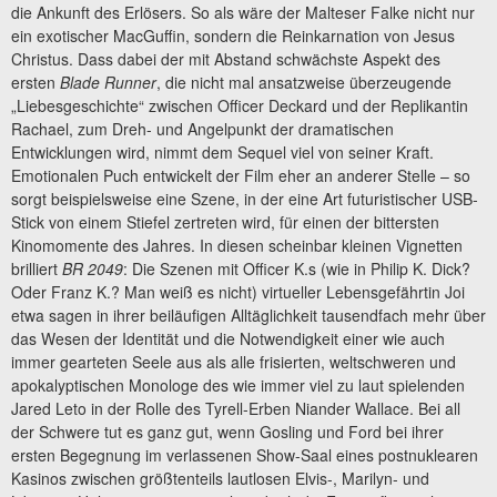
die Ankunft des Erlösers. So als wäre der Malteser Falke nicht nur
ein exotischer MacGuffin, sondern die Reinkarnation von Jesus
Christus. Dass dabei der mit Abstand schwächste Aspekt des
ersten
Blade Runner
, die nicht mal ansatzweise überzeugende
„Liebesgeschichte“ zwischen Officer Deckard und der Replikantin
Rachael, zum Dreh- und Angelpunkt der dramatischen
Entwicklungen wird, nimmt dem Sequel viel von seiner Kraft.
Emotionalen Puch entwickelt der Film eher an anderer Stelle – so
sorgt beispielsweise eine Szene, in der eine Art futuristischer USB-
Stick von einem Stiefel zertreten wird, für einen der bittersten
Kinomomente des Jahres. In diesen scheinbar kleinen Vignetten
brilliert
BR 2049
: Die Szenen mit Officer K.s (wie in Philip K. Dick?
Oder Franz K.? Man weiß es nicht) virtueller Lebensgefährtin Joi
etwa sagen in ihrer beiläufigen Alltäglichkeit tausendfach mehr über
das Wesen der Identität und die Notwendigkeit einer wie auch
immer gearteten Seele aus als alle frisierten, weltschweren und
apokalyptischen Monologe des wie immer viel zu laut spielenden
Jared Leto in der Rolle des Tyrell-Erben Niander Wallace. Bei all
der Schwere tut es ganz gut, wenn Gosling und Ford bei ihrer
ersten Begegnung im verlassenen Show-Saal eines postnuklearen
Kasinos zwischen größtenteils lautlosen Elvis-, Marilyn- und