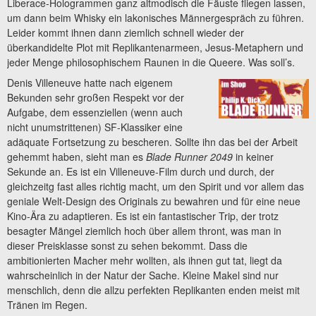
Liberace-Hologrammen ganz altmodisch die Fäuste fliegen lassen,
um dann beim Whisky ein lakonisches Männergespräch zu führen.
Leider kommt ihnen dann ziemlich schnell wieder der
überkandidelte Plot mit Replikantenarmeen, Jesus-Metaphern und
jeder Menge philosophischem Raunen in die Queere. Was soll’s.
Denis Villeneuve hatte nach eigenem
Bekunden sehr großen Respekt vor der
Aufgabe, dem essenziellen (wenn auch
nicht unumstrittenen) SF-Klassiker eine
adäquate Fortsetzung zu bescheren. Sollte ihn das bei der Arbeit
gehemmt haben, sieht man es
Blade Runner 2049
in keiner
Sekunde an. Es ist ein Villeneuve-Film durch und durch, der
gleichzeitg fast alles richtig macht, um den Spirit und vor allem das
geniale Welt-Design des Originals zu bewahren und für eine neue
Kino-Ära zu adaptieren. Es ist ein fantastischer Trip, der trotz
besagter Mängel ziemlich hoch über allem thront, was man in
dieser Preisklasse sonst zu sehen bekommt. Dass die
ambitionierten Macher mehr wollten, als ihnen gut tat, liegt da
wahrscheinlich in der Natur der Sache. Kleine Makel sind nur
menschlich, denn die allzu perfekten Replikanten enden meist mit
Tränen im Regen.