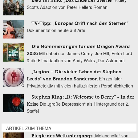
Ridley
Bald im Kino: „Das Ende der Sterne“
Scotts Adaption von Peter Hellers Roman
TV-Tipp: „Europas Griff nach den Sternen“
Dokumentation heute auf Arte
Die Nominierungen für den Dragon Award
Mit dabei u.a. James Corey, Joe Hill, Petra Lord
2026
& die Filmadaption von Andy Weirs „Der Astronaut“
„Legion – Die vielen Leben des Stephen
Ein genialer
Leeds“ von Brandon Sanderson
Privatdetektiv mit vielen halluzinierten Persönlichkeiten
Stephen King: „It: Welcome to Derry“ - In der
Die „große Depression“ als Hintergrund der 2.
Krise
Staffel
ARTIKEL ZUM THEMA
„Melancholia“ von
Elegie des Weltuntergangs