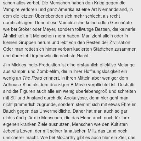
schon alles vorbei. Die Menschen haben den Krieg gegen die
Vampire verloren und ganz Amerika ist eine Art Niemandsland, in
dem die letzten Überlebenden sich mehr schlecht als recht
durchschlagen. Denn diese Vampire sind keine edlen Geschöpfe
wie bei Stoker oder Meyer, sondern tollwütige Bestien, die keinerlei
Ähnlichkeit mit Menschen mehr haben. Man zieht allein oder in
kleinen Gruppen herum und lebt von den Resten der Zivilisation.
Oder man rottet sich hinter verbarrikadierten Städtchen zusammen
und übersteht irgendwie die nächste Nacht.
Jim Mickles Indie-Produktion ist eine erstaunlich effektive Melange
aus Vampir- und Zombiefilm, die in ihrer Hoffnungslosigkeit ein
wenig an
The Road
erinnert, in ihren Mitteln aber weniger dem
Arthouse-Kino als dem dreckigen B-Movie verpflichtet ist. Deshalb
sind die Figuren auch alle ein wenig überlebensgroß und schreiten
mit Stil und Anstand durch die Apokalypse, denn hier geht man
nicht jämmerlich zugrunde, sondern stemmt sich mit etwas Ehre im
Bauch gegen das Unvermeidliche. Daher hat man auch so gar
nichts übrig für die Menschen, die das Elend auch noch für ihre
eigenen kranken Ziele ausnützen, Menschen wie den Kultisten
Jebedia Loven, der mit seiner fanatischen Miliz das Land noch
unsicherer macht. Wie bei McCarthy gibt es auch hier ein Ziel, das