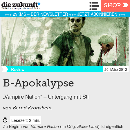
Navigation
SHOP
+++ 29KMS – DER NEWSLETTER +++ JETZT ABONNIEREN +++
Review
20. März 2012
B-Apokalypse
„Vampire Nation“ – Untergang mit Stil
von
Bernd Kronsbein
Lesezeit: 2 min.
Zu Beginn von
Vampire Nation
(im Orig.
Stake Land
) ist eigentlich