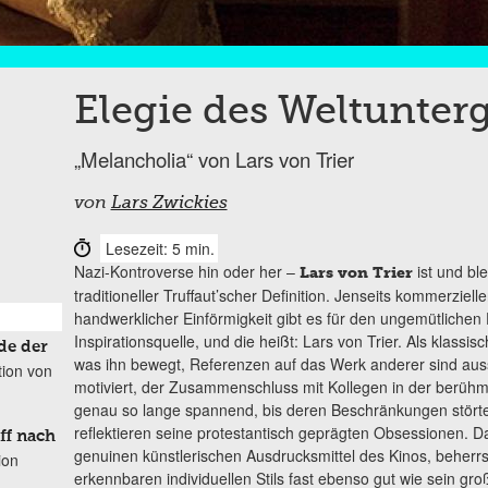
Elegie des Weltunter
„Melancholia“ von Lars von Trier
von
Lars Zwickies
Lesezeit: 5 min.
Nazi-Kontroverse hin oder her –
ist und ble
Lars von Trier
traditioneller Truffaut’scher De­finition. Jenseits kommerziel
handwerklicher Einförmigkeit gibt es für den ungemütlichen
Inspirationsquelle, und die heißt: Lars von Trier. Als klassis
de der
was ihn bewegt, Referenzen auf das Werk anderer sind auss
tion von
motiviert, der Zusammenschluss mit Kollegen in der berü
genau so lange spannend, bis deren Beschränkungen stört
reflektieren seine protestantisch geprägten Obses­sionen. D
ff nach
genuinen künstle­rischen Ausdrucksmittel des Kinos, beherrs
ion
erkennbaren individuellen Stils fast ebenso gut wie sein gr