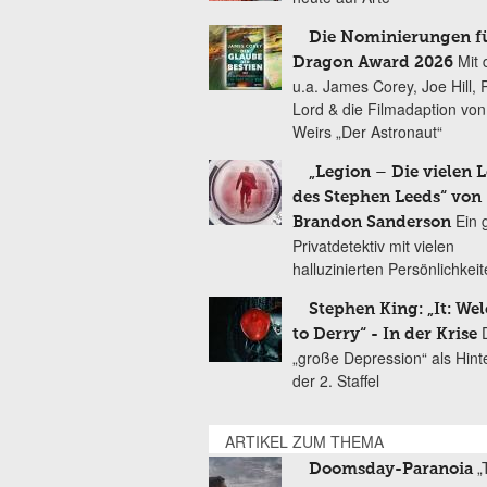
Die Nominierungen f
Mit 
Dragon Award 2026
u.a. James Corey, Joe Hill, 
Lord & die Filmadaption vo
Weirs „Der Astronaut“
„Legion – Die vielen 
des Stephen Leeds“ von
Ein 
Brandon Sanderson
Privatdetektiv mit vielen
halluzinierten Persönlichkei
Stephen King: „It: We
to Derry“ - In der Krise
„große Depression“ als Hint
der 2. Staffel
ARTIKEL ZUM THEMA
„
Doomsday-Paranoia