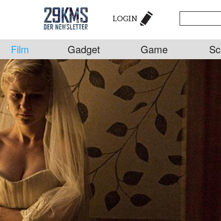
LOGIN
Film
Gadget
Game
Sc