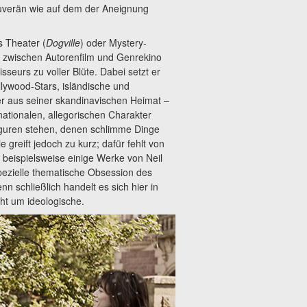
ouverän wie auf dem der Aneignung
s Theater (
Dogville
) oder Mystery-
 zwischen Autorenfilm und Genrekino
seurs zu voller Blüte. Dabei setzt er
ly­wood-Stars, isländische und
er aus seiner skandinavischen Heimat –
ationalen, allegorischen Charakter
figuren stehen, denen schlimme Dinge
 greift jedoch zu kurz; dafür fehlt von
 beispielsweise einige Werke von Neil
pezielle thematische Obsession des
n schließlich handelt es sich hier in
ht um ideologische.