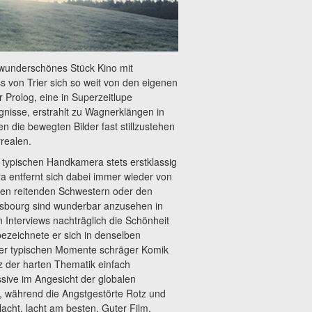
n wunderschönes Stück Kino mit
ss von Trier sich so weit von den eigenen
 Prolog, eine in Superzeitlupe
gnisse, erstrahlt zu Wagnerklängen in
n die bewegten Bilder fast stillzustehen
realen.
n typischen Handkamera stets erstklassig
ra entfernt sich dabei immer wieder von
den reitenden Schwestern oder den
nsbourg sind wunderbar anzusehen in
n Interviews nachträglich die Schönheit
 bezeichnete er sich in denselben
Trier typischen Momente schräger Komik
tz der harten Thematik einfach
sive im Angesicht der globalen
t, während die Angstgestörte Rotz und
 lacht, lacht am besten. Guter Film.