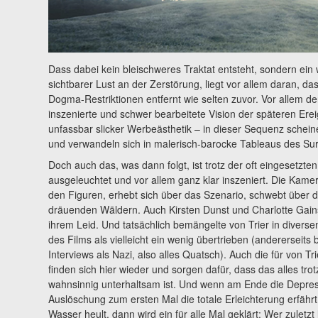
Dass dabei kein bleischweres Traktat entsteht, sondern ei
sichtbarer Lust an der Zerstörung, liegt vor allem daran, da
Dogma-Restriktionen entfernt wie selten zuvor. Vor allem der
inszenierte und schwer bearbeitete Vision der späteren Erei
unfassbar slicker Werbeästhetik – in dieser Sequenz scheine
und verwandeln sich in malerisch-barocke Tableaus des Sur
Doch auch das, was dann folgt, ist trotz der oft eingesetzte
ausgeleuchtet und vor allem ganz klar inszeniert. Die Kame
den Figuren, erhebt sich über das Szenario, schwebt über 
dräuenden Wäldern. Auch Kirsten Dunst und Charlotte Gai
ihrem Leid. Und tatsächlich bemängelte von Trier in diverse
des Films als vielleicht ein wenig übertrieben (andererseits
Interviews als Nazi, also alles Quatsch). Auch die für von 
finden sich hier wieder und sorgen dafür, dass das alles tro
wahnsinnig unterhaltsam ist. Und wenn am Ende die Depres
Auslöschung zum ersten Mal die totale Erleichterung erfähr
Wasser heult, dann wird ein für alle Mal geklärt: Wer zuletzt