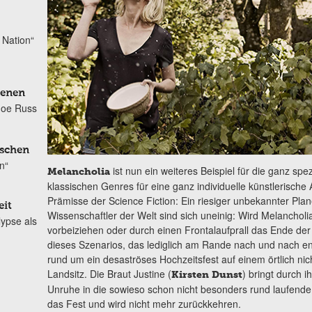
 Nation“
kenen
Joe Russ
öschen
n“
ist nun ein weiteres Beispiel für die ganz sp
Melancholia
klassischen Genres für eine ganz individuelle künstlerisch
Prämisse der Science Fiction: Ein riesiger unbekannter Plan
eit
Wissenschaftler der Welt sind sich uneinig: Wird Melancholi
ypse als
vorbeiziehen oder durch einen Frontalaufprall das Ende de
dieses Szenarios, das lediglich am Rande nach und nach enth
rund um ein desaströses Hochzeitsfest auf einem örtlich ni
Landsitz. Die Braut Justine (
) bringt durch 
Kirsten Dunst
Unruhe in die sowieso schon nicht besonders rund laufende
das Fest und wird nicht mehr zurückkehren.