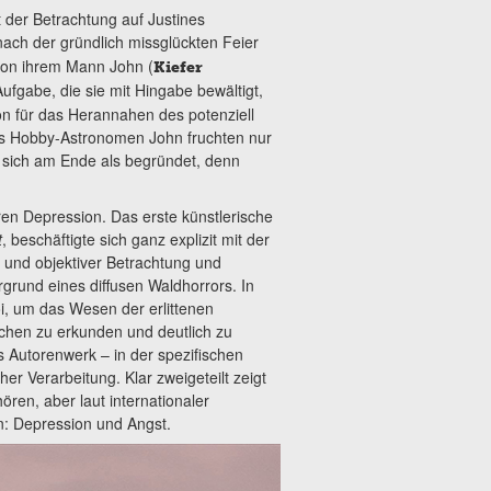
t der Betrachtung auf Justines
nach der gründlich missglückten Feier
 von ihrem Mann John (
Kiefer
Aufgabe, die sie mit Hingabe bewältigt,
on für das Herannahen des potenziell
es Hobby-Astronomen John fruchten nur
t sich am Ende als begründet, denn
en Depression. Das erste künstlerische
t
, beschäftigte sich ganz explizit mit der
g und objektiver Betrachtung und
rund eines diffusen Wald­horrors. In
i, um das Wesen der erlittenen
chen zu erkunden und deutlich zu
s Autorenwerk – in der spezifischen
er Verarbeitung. Klar zweigeteilt zeigt
ren, aber laut internationaler
n: Depression und Angst.