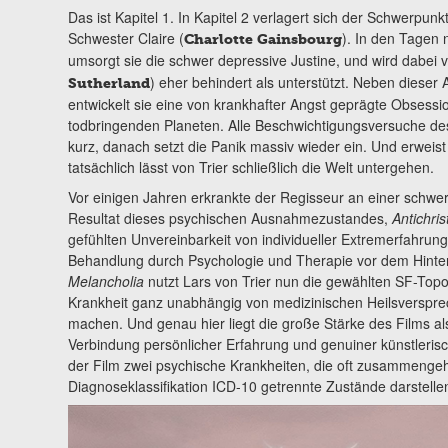
Das ist Kapitel 1. In Kapitel 2 verlagert sich der Schwerpunk
Schwester Claire (
). In den Tagen 
Charlotte Gainsbourg
umsorgt sie die schwer depressive Justine, und wird dabei
) eher behindert als unterstützt. Neben dieser 
Sutherland
entwickelt sie eine von krankhafter Angst geprägte Obsessi
todbringenden Planeten. Alle Beschwichtigungsversuche d
kurz, danach setzt die Panik massiv wieder ein. Und erweis
tatsächlich lässt von Trier schließlich die Welt untergehen.
Vor einigen Jahren erkrankte der Regisseur an einer schwer
Resultat dieses psychischen Ausnahmezustandes,
Antichris
gefühlten Unvereinbarkeit von individueller Extremerfahrun
Behandlung durch Psychologie und Therapie vor dem Hinterg
Melancholia
nutzt Lars von Trier nun die gewählten SF-Topo
Krankheit ganz unabhängig von medizinischen Heilsverspre
machen. Und genau hier liegt die große Stärke des Films al
Verbindung persönlicher Erfahrung und genuiner künstlerisch
der Film zwei psychische Krankheiten, die oft zusammengehö
Diagnoseklassifikation ICD-10 getrennte Zustände darstelle