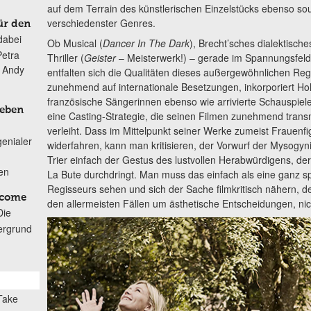
auf dem Terrain des künstlerischen Einzelstücks ebenso s
verschiedenster Genres.
ür den
dabei
Ob Musical (
Dancer In The Dark
), Brecht’sches dialektische
Petra
Thriller (
Geister
– Meisterwerk!) – gerade im Spannungsfeld
n Andy
entfalten sich die Qualitäten dieses außergewöhnlichen Regis
zunehmend auf internationale Besetzungen, inkorporiert Hol
französische Sängerinnen ebenso wie arrivierte Schauspiel
Leben
eine Casting-Strategie, die seinen Filmen zunehmend transn
verleiht. Dass im Mittelpunkt seiner Werke zumeist Frauen
genialer
widerfahren, kann man kritisieren, der Vorwurf der Mysogynie
Trier einfach der Gestus des lustvollen Herabwürdigens, der
ten
La Bute durchdringt. Man muss das einfach als eine ganz s
Regisseurs sehen und sich der Sache filmkritisch nähern, den
lcome
den allermeisten Fällen um ästhetische Entscheidungen, nic
Die
ergrund
Take