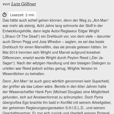
von
Lutz Göllner
Lesezeit: 2 min.
Das hätte auch schief gehen können, denn der Weg zu „Ant-Man“
war mehr als steinig. Acht Jahre lang schmorte der Stoff in der
Entwicklungshölle, dann legte Autor/Regisseur Edgar Wright
(„Shaun Of The Dead“) ein Drehbuch vor, von dem viele – darunter
auch Simon Pegg und Joss Whedon – sagten, es sei das beste
Drehbuch für einen Marvelfilm, das sie jemals gelesen hätten. Im
Mai 2014 trennten sich Wright und Marvel aufgrund kreativer
Differenzen, ersetzt wurde Wright durch Peyton Reed („Der Ja-
Sager“). Nach der witzigen Handlung und den bissigen Dialogen zu
urteilen war Reed jedoch schlau genug, Wrights Version im
Wesentlichen zu behalten.
Denn „Ant-Man“ ist auch ganz wörtlich genommen kein Superheld,
der größer als das Leben wäre. Bereits in den 60er Jahren hatte
der Wissenschaftler Hank Pym (Michael Douglas) eine Möglichkeit
gefunden, sich auf Ameisenformat zu schrumpfen. Doch Pyms
übergroßes Ego brachte ihn bald in Konflikt mit seinem Arbeitgeber,
der geheimen Regierungsorganisation S.H.I.E.L.D., und seinem
Geschäftspartner. Er zog sich zurück und überließ seinem Protegé