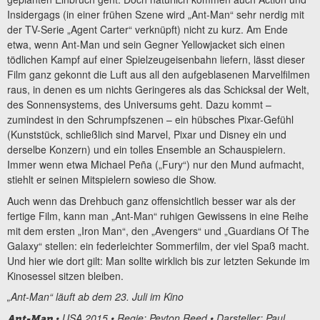
Insidergags (in einer frühen Szene wird „Ant-Man“ sehr nerdig mit
der TV-Serie „Agent Carter“ verknüpft) nicht zu kurz. Am Ende
etwa, wenn Ant-Man und sein Gegner Yellowjacket sich einen
tödlichen Kampf auf einer Spielzeugeisenbahn liefern, lässt dieser
Film ganz gekonnt die Luft aus all den aufgeblasenen Marvelfilmen
raus, in denen es um nichts Geringeres als das Schicksal der Welt,
des Sonnensystems, des Universums geht. Dazu kommt –
zumindest in den Schrumpfszenen – ein hübsches Pixar-Gefühl
(Kunststück, schließlich sind Marvel, Pixar und Disney ein und
derselbe Konzern) und ein tolles Ensemble an Schauspielern.
Immer wenn etwa Michael Peña („Fury“) nur den Mund aufmacht,
stiehlt er seinen Mitspielern sowieso die Show.
Auch wenn das Drehbuch ganz offensichtlich besser war als der
fertige Film, kann man „Ant-Man“ ruhigen Gewissens in eine Reihe
mit dem ersten „Iron Man“, den „Avengers“ und „Guardians Of The
Galaxy“ stellen: ein federleichter Sommerfilm, der viel Spaß macht.
Und hier wie dort gilt: Man sollte wirklich bis zur letzten Sekunde im
Kinosessel sitzen bleiben.
„Ant-Man“ läuft ab dem 23. Juli im Kino
• USA 2015 • Regie: Peyton Reed • Darsteller: Paul
Ant-Man