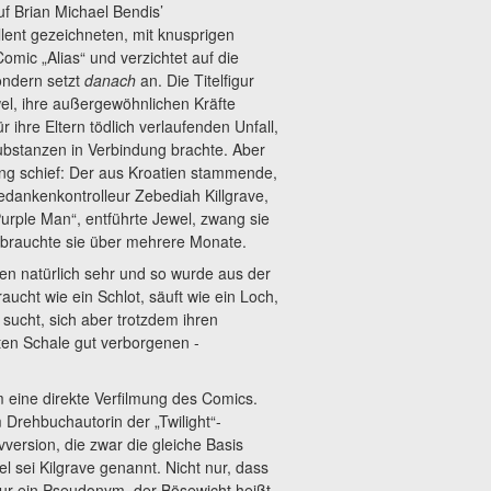
uf Brian Michael Bendis’
lent gezeichneten, mit knusprigen
omic „Alias“ und verzichtet auf die
sondern setzt
danach
an. Die Titelfigur
el, ihre außergewöhnlichen Kräfte
r ihre Eltern tödlich verlaufenden Unfall,
Substanzen in Verbindung brachte. Aber
ing schief: Der aus Kroatien stammende,
Gedankenkontrolleur Zebediah Killgrave,
urple Man“, entführte Jewel, zwang sie
sbrauchte sie über mehrere Monate.
gen natürlich sehr und so wurde aus der
aucht wie ein Schlot, säuft wie ein Loch,
sucht, sich aber trotzdem ihren
ten Schale gut verborgenen -
m eine direkte Verfilmung des Comics.
Drehbuchautorin der „Twilight“-
vversion, die zwar die gleiche Basis
el sei Kilgrave genannt. Nicht nur, dass
 nur ein Pseudonym, der Bösewicht heißt