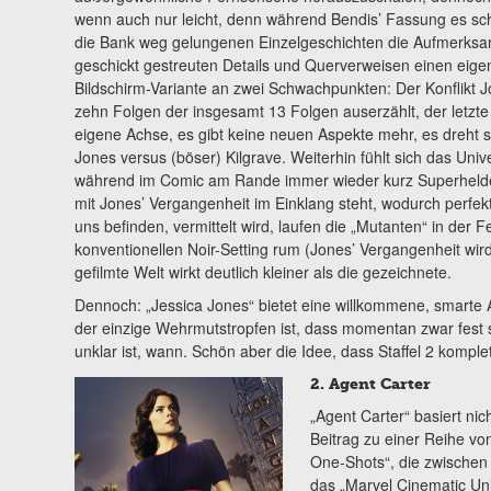
wenn auch nur leicht, denn während Bendis’ Fassung es sch
die Bank weg gelungenen Einzelgeschichten die Aufmerksa
geschickt gestreuten Details und Querverweisen einen eigen
Bildschirm-Variante an zwei Schwachpunkten: Der Konflikt J
zehn Folgen der insgesamt 13 Folgen auserzählt, der letzte 
eigene Achse, es gibt keine neuen Aspekte mehr, es dreht s
Jones versus (böser) Kilgrave. Weiterhin fühlt sich das Univ
während im Comic am Rande immer wieder kurz Superhelde
mit Jones’ Vergangenheit im Einklang steht, wodurch perfekt 
uns befinden, vermittelt wird, laufen die „Mutanten“ in der F
konventionellen Noir-Setting rum (Jones’ Vergangenheit wird
gefilmte Welt wirkt deutlich kleiner als die gezeichnete.
Dennoch: „Jessica Jones“ bietet eine willkommene, smarte
der einzige Wehrmutstropfen ist, dass momentan zwar fest s
unklar ist, wann. Schön aber die Idee, dass Staffel 2 komple
2. Agent Carter
„Agent Carter“ basiert ni
Beitrag zu einer Reihe vo
One-Shots“, die zwische
das „Marvel Cinematic Un