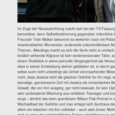
Im Zuge der Neuausrichtung macht sich bei der TV-Fassung 
bemerkbar, denn Selbstbestimmung gegenüber männliche A
Freundin Trish Walker bekommt es weiterhin noch mit Polizist
charismatischer Womanizer, anderseits unkontrollierbare M
Themen. Allerdings macht es sich die Serie nicht zu einfach, 
kindlich wirkende Kilgrave ist kein eindimensionaler Täter, 
einem Rückblick in seine peinvolle Vergangenheit als Versuc
dass in seiner Entwicklung stehen geblieben ist, er kennt gan
selbst auch nicht unbedingt als Unheil verursachender Bös
nicht, dass Jessica nicht die gleichen Gefühle für ihn hegt, wi
damalige, gemeinsame Zeit mit Jessica als romantisches Be
Gewalt, die von ihm ausging, gar nicht bewusst, für sein Op
sehr ambivalente Mischung aus verliebter Teenager und bra
sorgt – ähnlich wie beim grandiosen Wilson-Fisk-Portrait in 
Wechselbad der Gefühle und man ertappt sich durchaus da
allem ein bisschen mit ihm mitleidet – auch weil Jones’ M
sind, in einer der eindringlichsten Folgen wird Kilgrave in e