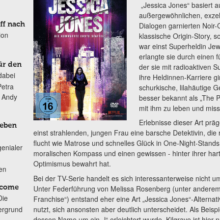
„Jessica Jones“ basiert a
außergewöhnlichen, exzel
Dialogen garnierten Noir-C
ff nach
ion
klassische Origin-Story, 
war einst Superheldin Jew
erlangte sie durch einen fü
ür den
der sie mit radioaktiven 
dabei
ihre Heldinnen-Karriere g
Petra
schurkische, lilahäutige 
n Andy
besser bekannt als „The P
mit ihm zu leben und mis
Erlebnisse dieser Art prä
Leben
einst strahlenden, jungen Frau eine barsche Detektivin, die r
flucht wie Matrose und schnelles Glück in One-Night-Stands 
genialer
moralischen Kompass und einen gewissen - hinter ihrer har
Optimismus bewahrt hat.
ten
Bei der TV-Serie handelt es sich interessanterweise nicht u
Unter Federführung von Melissa Rosenberg (unter anderem 
lcome
Die
Franchise“) entstand eher eine Art „Jessica Jones“-Alternati
nutzt, sich ansonsten aber deutlich unterscheidet. Als Beispi
ergrund
dessen Name um ein „l“ erleichtert wurde, Kilgrave ist hier