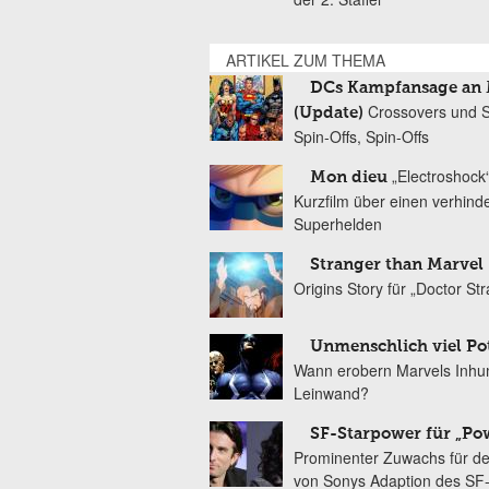
ARTIKEL ZUM THEMA
DCs Kampfansage an 
Crossovers und S
(Update)
Spin-Offs, Spin-Offs
„Electroshock“
Mon dieu
Kurzfilm über einen verhind
Superhelden
Stranger than Marvel
Origins Story für „Doctor St
Unmenschlich viel Pot
Wann erobern Marvels Inhu
Leinwand?
SF-Starpower für „Po
Prominenter Zuwachs für d
von Sonys Adaption des SF