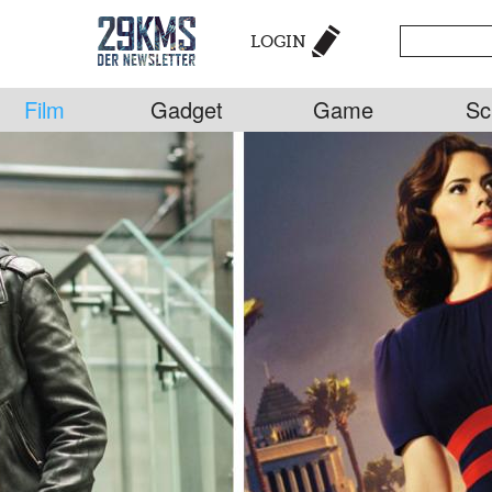
LOGIN
Film
Gadget
Game
Sc