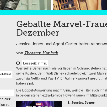
Geballte Marvel-Fra
Dezember
Jessica Jones und Agent Carter treten reihenw
von
Thorsten Hanisch
Lesezeit: 7 min.
Wer seine Serien nach wie vor lieber im Schrank stehen ha
seine Kosten, denn Walt Disney schaufelt gleich zwei Marvel-
MERICA
zuvor via Netflix und Pay-TV für Aufmerksamkeit gesorgt h
haben sind.
Die Doppel-Auswertung macht Sinn, weil die Titel auch inh
in beiden stehen extra-kernige Power-Frauen im Mittelpunkt
de der
1. Jessica Jones
tion von