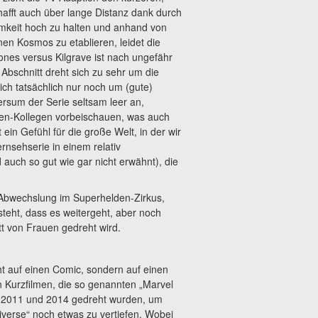
afft auch über lange Distanz dank durch
mkeit hoch zu halten und anhand von
en Kosmos zu etablieren, leidet die
ones versus Kilgrave ist nach ungefähr
Abschnitt dreht sich zu sehr um die
ich tatsächlich nur noch um (gute)
ersum der Serie seltsam leer an,
n-Kollegen vorbeischauen, was auch
ein Gefühl für die große Welt, in der wir
ernsehserie in einem relativ
 auch so gut wie gar nicht erwähnt), die
 Abwechslung im Superhelden-Zirkus,
teht, dass es weitergeht, aber noch
tt von Frauen gedreht wird.
cht auf einen Comic, sondern auf einen
n Kurzfilmen, die so genannten „Marvel
n 2011 und 2014 gedreht wurden, um
iverse“ noch etwas zu vertiefen. Wobei