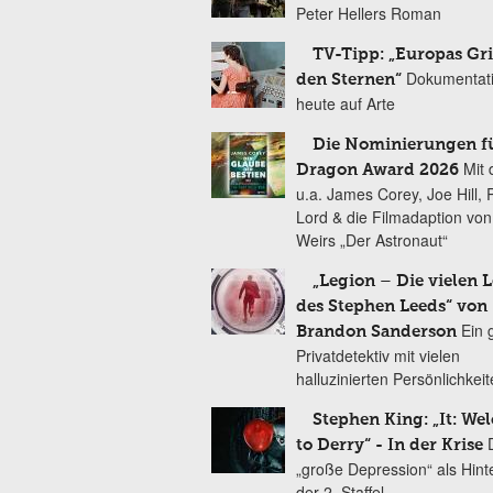
Peter Hellers Roman
TV-Tipp: „Europas Gri
Dokumentat
den Sternen“
heute auf Arte
Die Nominierungen f
Mit 
Dragon Award 2026
u.a. James Corey, Joe Hill, 
Lord & die Filmadaption vo
Weirs „Der Astronaut“
„Legion – Die vielen 
des Stephen Leeds“ von
Ein 
Brandon Sanderson
Privatdetektiv mit vielen
halluzinierten Persönlichkei
Stephen King: „It: We
to Derry“ - In der Krise
„große Depression“ als Hint
der 2. Staffel