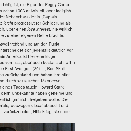
z
richtig ist, die Figur der Peggy Carter
chon 1966 entwickelt, aber lediglich
der Nebencharakter in „Captain
tz
leicht
progressiverer Schilderung als
ich, über einen
love interest,
nie wirklich
ie zu einer eigenen Reihe brachte.
Atwell treffend und auf den Punkt
nterscheidet sich jedenfalls deutlich von
n America ist hier eine kluge,
haus vermisst, aber auch bestens ohne ihn
he First Avenger“ (2011), Red Skull
ee zurückgekehrt und haben ihre alten
nd durch sexistischen Männerwelt
ch eines Tages taucht Howard Stark
me, denn Unbekannte haben geheime und
ntlich gar nicht freigeben wollte. Die
rats, weswegen dieser abtaucht und
 zurückzuholen, Hilfe kriegt sie dabei