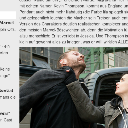
mit echten Namen Kevin Thompson, kommt aus England und 
Pendant auch nicht mehr lilahäutig (die Farbe lila spiegelt s
und gelegentlich leuchten die Macher sein Treiben auch ents
Version des Charakters deutlich realistischer, komplexer an
Marvel
pin-Offs,
den meisten Marvel-Bösewichten ab, denn die Motivation für
allzu menschlich: Er ist verliebt in Jessica. Und Thompson is
klein auf gewohnt alles zu kriegen, was er will, wirklich ALLE
 - ein
erten
Keine
range"
ential
mans die
wers“
en Cast
-