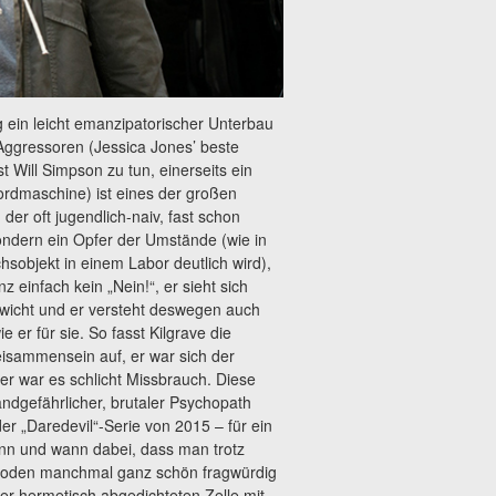
ein leicht emanzipatorischer Unterbau
ggressoren (Jessica Jones’ beste
 Will Simpson zu tun, einerseits ein
ordmaschine) ist eines der großen
der oft jugendlich-naiv, fast schon
sondern ein Opfer der Umstände (wie in
hsobjekt in einem Labor deutlich wird),
z einfach kein „Nein!“, er sieht sich
ewicht und er versteht deswegen auch
e er für sie. So fasst Kilgrave die
isammensein auf, er war sich der
fer war es schlicht Missbrauch. Diese
ndgefährlicher, brutaler Psychopath
der „Daredevil“-Serie von 2015 – für ein
nn und wann dabei, dass man trotz
ethoden manchmal ganz schön fragwürdig
iner hermetisch abgedichteten Zelle mit