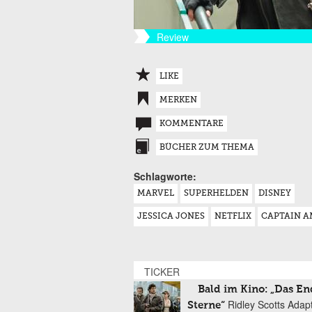
Review
LIKE
MERKEN
KOMMENTARE
BÜCHER ZUM THEMA
Schlagworte:
MARVEL
SUPERHELDEN
DISNEY
JESSICA JONES
NETFLIX
CAPTAIN A
TICKER
Bald im Kino: „Das En
Ridley Scotts Adap
Sterne“