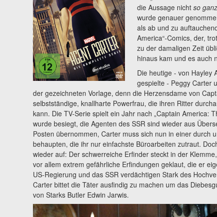
die Aussage nicht
so gan
wurde genauer genommen s
als ab und zu auftauchen
America“-Comics, der, tro
zu der damaligen Zeit übl
hinaus kam und es auch n
Die heutige - von Hayley 
gespielte - Peggy Carter u
der gezeichneten Vorlage, denn die Herzensdame von Captai
selbstständige, knallharte Powerfrau, die ihren Ritter durc
kann. Die TV-Serie spielt ein Jahr nach „Captain America: T
wurde besiegt, die Agenten des SSR sind wieder aus Übers
Posten übernommen, Carter muss sich nun in einer durch u
behaupten, die ihr nur einfachste Büroarbeiten zutraut. Do
wieder auf: Der schwerreiche Erfinder steckt in der Klem
vor allem extrem gefährliche Erfindungen geklaut, die er eige
US-Regierung und das SSR verdächtigen Stark des Hochver
Carter bittet die Täter ausfindig zu machen um das Diebesgut
von Starks Butler Edwin Jarwis.