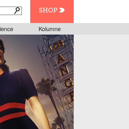
SHOP
ience
Kolumne