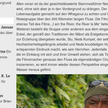
ergrund
Allen voran ist da der gesichtstätowierte Stammesführer Ned
wird, ohne sich aber je in den Vordergrund zu drängen. Der s
Lebensaufgabe gemacht auf den Whaganui zu achten und ihn
Reisegruppe über den 300 Kilometer langen Fluss. Die Film
ebenso Teil des Films, „I am the River, the River Is Me“ liefe
. Januar
Weiteren besteht die Gruppe unter anderem aus dem eing
oku über
Enkel, der gemäß den Traditionen der Māori als Erstgebor
zur Erziehung übergeben wurde, Stu, Neds Kumpel, der sei
Hochsicherheitsgefängnis arbeitet und Neds knuddeligen Hun
entspannten Eindruck macht, wie sein Herrchen. Jedenfalls a
Ein
iss
die im Einklang mit sich und ihrer Umwelt stehen, sich als
ence-
die Filmemacher genauso den Fluss als eigenständigen C
inszenieren, so wird immer wieder dessen Perspektive ei
Wasser heraus gefilmt.
 K. Le
 für
ge
or Brian