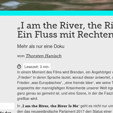
„I am the River, the R
Ein Fluss mit Rechte
Mehr als nur eine Doku
von
Thorsten Hanisch
Lesezeit: 3 min.
In einem Moment des Films wird Brendan, ein Angehöriger de
„Frieden“ in deren Sprache lautet, worauf dieser antwortet, 
Frieden „was Europäisches“, „eine fremde Idee“, wie seine T
angesichts der mannigfaltigen Krisenherde unserer Welt ir
ganz genau so gemeint ist, und eine Szene, in der die Faszin
greifbar wird.
In „
“ geht es nicht nur 
I am the River, the River Is Me
den das neuseeländische Parlament 2017 den Status einer j