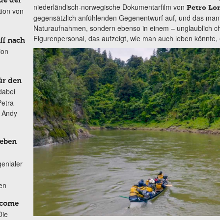
de der
niederländisch-norwegische Dokumentarfilm von
Petro Lo
tion von
gegensätzlich anfühlenden Gegenentwurf auf, und das manife
Naturaufnahmen, sondern ebenso in einem – unglaublich c
Figurenpersonal, das aufzeigt, wie man auch leben könnte, ei
ff nach
ion
ür den
dabei
Petra
n Andy
Leben
genialer
ten
lcome
Die