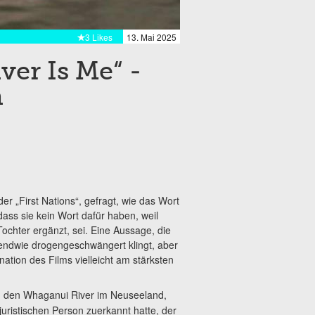
3 Likes
13. Mai 2025
iver Is Me“ -
n
r „First Nations“, gefragt, wie das Wort
dass sie kein Wort dafür haben, weil
ochter ergänzt, sei. Eine Aussage, die
gendwie drogengeschwängert klingt, aber
ation des Films vielleicht am stärksten
um den Whaganui River im Neuseeland,
uristischen Person zuerkannt hatte, der