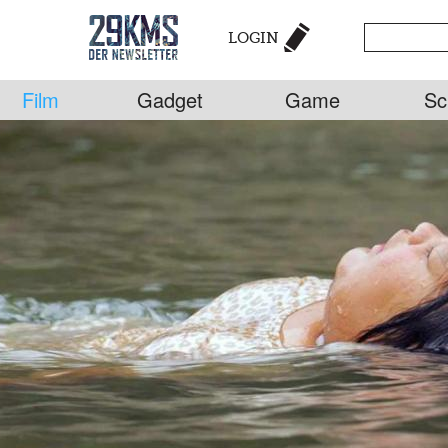
LOGIN
Film
Gadget
Game
Sc