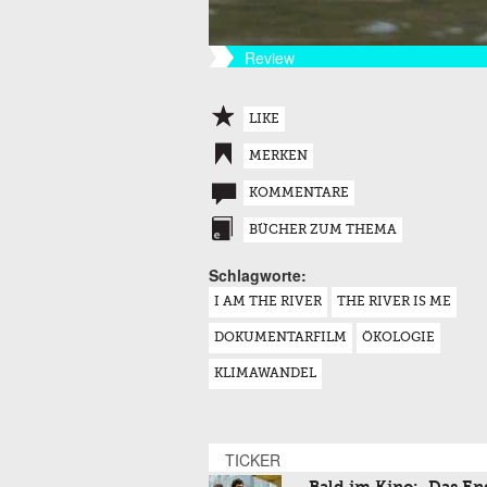
Review
LIKE
MERKEN
KOMMENTARE
BÜCHER ZUM THEMA
Schlagworte:
I AM THE RIVER
THE RIVER IS ME
DOKUMENTARFILM
ÖKOLOGIE
KLIMAWANDEL
TICKER