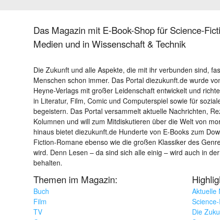
Das Magazin mit E-Book-Shop für Science-Ficti
Medien und in Wissenschaft & Technik
Die Zukunft und alle Aspekte, die mit ihr verbunden sind, fa
Menschen schon immer. Das Portal diezukunft.de wurde von
Heyne-Verlags mit großer Leidenschaft entwickelt und richtet 
in Literatur, Film, Comic und Computerspiel sowie für sozia
begeistern. Das Portal versammelt aktuelle Nachrichten, R
Kolumnen und will zum Mitdiskutieren über die Welt von m
hinaus bietet diezukunft.de Hunderte von E-Books zum Down
Fiction-Romane ebenso wie die großen Klassiker des Genres 
wird. Denn Lesen – da sind sich alle einig – wird auch in der
behalten.
Themen im Magazin:
Highli
Buch
Aktuelle
Film
Science-F
TV
Die Zuku