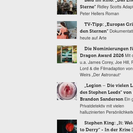
Bald im Kino: „Das En
Ridley Scotts Adap
Sterne“
Peter Hellers Roman
TV-Tipp: „Europas Gri
Dokumentat
den Sternen“
heute auf Arte
Die Nominierungen f
Mit 
Dragon Award 2026
u.a. James Corey, Joe Hill, 
Lord & die Filmadaption vo
Weirs „Der Astronaut“
„Legion – Die vielen 
des Stephen Leeds“ von
Ein 
Brandon Sanderson
Privatdetektiv mit vielen
halluzinierten Persönlichkei
Stephen King: „It: We
to Derry“ - In der Krise