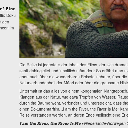
n? Eine
flix-Doku
tigen
ncen im
Die Reise ist jedenfalls der Inhalt des Films, der sich dra
sanft dahingleitet und inhaltlich mäandert: So erfährt man 
eben auch über die wunderbaren Reiseteilnehmer, über die K
Naturverbundenheit der Māori oder über die grausame Histo
Untermalt ist das alles von einem kongenialen Klangteppich,
Klängen aus der Natur, wie etwa Tropfen von Wasser, Rausc
durch die Bäume weht, verbindet und unterstreicht, dass di
einen Dokumentarfilm, „I am the River, the River Is Me” kann 
Reise verstanden werden, an deren Ende vielleicht eine Erl
Niederlande/Norwegen 20
I am the River, the River Is Me
•