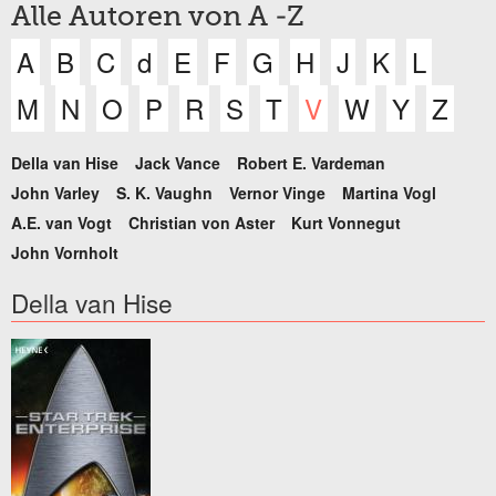
Alle Autoren von A -Z
A
B
C
d
E
F
G
H
J
K
L
M
N
O
P
R
S
T
V
W
Y
Z
Della van Hise
Jack Vance
Robert E. Vardeman
John Varley
S. K. Vaughn
Vernor Vinge
Martina Vogl
A.E. van Vogt
Christian von Aster
Kurt Vonnegut
John Vornholt
Della van Hise