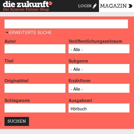
MAGAZIN
LOGIN
AUSBLENDEN
ERWEITERTE SUCHE
Autor
Veröffentlichungszeitraum
Titel
Subgenre
Originaltitel
Erzählform
Schlagworte
Ausgabeart