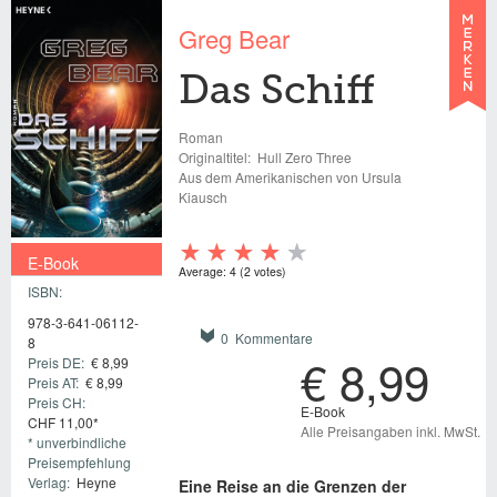
Greg Bear
Das Schiff
Roman
Originaltitel:
Hull Zero Three
Aus dem Amerikanischen von Ursula
Kiausch
E-Book
Average:
4
(
2
votes)
ISBN:
€ 8,99
978-3-641-06112-
0 Kommentare
8
€ 8,99
Preis DE:
€ 8,99
Preis AT:
€ 8,99
Preis CH:
E-Book
CHF 11,00*
Alle Preisangaben inkl. MwSt.
* unverbindliche
Preisempfehlung
Verlag:
Heyne
Eine Reise an die Grenzen der