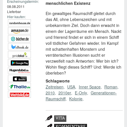
Erscheinungstermin:
menschlichen Existenz
08.08.2011
Lieferbar
Ein gewaltiges Raumschiff gleitet durch
Hier kaufen:
das All, ohne Lebenszeichen und mit
unbekanntem Ziel. Doch dann erwacht in
einem der Lagerräume ein Mensch. Nackt
und frierend findet er sich in einem Schiff
voll tödlicher Gefahren wieder. Im Kampf
mit schattenhaften Monstern und
verräterischen Illusionen sucht er
verzweifelt nach Antworten: Wer bin ich?
Wohin fliegt dieses Schiff? Und: Werde ich
überleben?
Schlagworte
Zeitreisen
USA
Inner Space
Roman
2010
2010er
E-Only
Generationen-
Raumschiff
Kolonie
Zusatzmaterial
VITA
(AKTIVER
KOMMENTARE