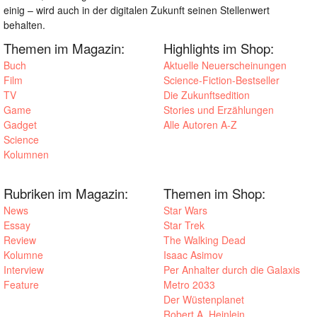
einig – wird auch in der digitalen Zukunft seinen Stellenwert
behalten.
Themen im Magazin:
Highlights im Shop:
Buch
Aktuelle Neuerscheinungen
Film
Science-Fiction-Bestseller
TV
Die Zukunftsedition
Game
Stories und Erzählungen
Gadget
Alle Autoren A-Z
Science
Kolumnen
Rubriken im Magazin:
Themen im Shop:
News
Star Wars
Essay
Star Trek
Review
The Walking Dead
Kolumne
Isaac Asimov
Interview
Per Anhalter durch die Galaxis
Feature
Metro 2033
Der Wüstenplanet
Robert A. Heinlein