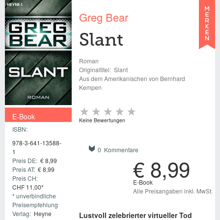
Greg Bear
Slant
Roman
Originaltitel:
Slant
Aus dem Amerikanischen von Bernhard
Kempen
E-Book
Keine Bewertungen
ISBN:
€ 8,99
978-3-641-13588-
0 Kommentare
1
€ 8,99
Preis DE:
€ 8,99
Preis AT:
€ 8,99
Preis CH:
E-Book
CHF 11,00*
Alle Preisangaben inkl. MwSt.
* unverbindliche
Preisempfehlung
Verlag:
Heyne
Lustvoll zelebrierter virtueller Tod