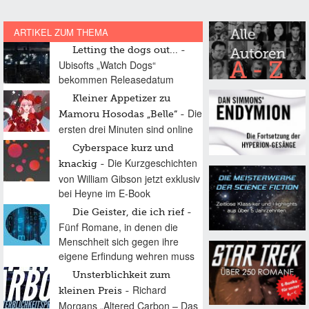
ARTIKEL ZUM THEMA
Letting the dogs out...
Ubisofts „Watch Dogs“
bekommen Releasedatum
Kleiner Appetizer zu
Die
Mamoru Hosodas „Belle“
ersten drei Minuten sind online
Cyberspace kurz und
Die Kurzgeschichten
knackig
von William Gibson jetzt exklusiv
bei Heyne im E-Book
Die Geister, die ich rief
Fünf Romane, in denen die
Menschheit sich gegen ihre
eigene Erfindung wehren muss
Unsterblichkeit zum
Richard
kleinen Preis
Morgans „Altered Carbon – Das