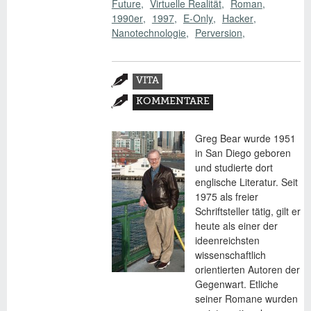
Future
Virtuelle Realität
Roman
1990er
1997
E-Only
Hacker
Nanotechnologie
Perversion
Zusatzmaterial
VITA
(AKTIVER
KOMMENTARE
REITER)
Greg Bear wurde 1951
in San Diego geboren
und studierte dort
englische Literatur. Seit
1975 als freier
Schriftsteller tätig, gilt er
heute als einer der
ideenreichsten
wissenschaftlich
orientierten Autoren der
Gegenwart. Etliche
seiner Romane wurden