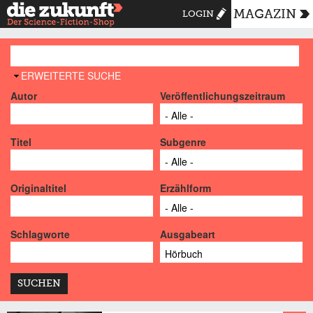
MAGAZIN
LOGIN
AUSBLENDEN
ERWEITERTE SUCHE
Autor
Veröffentlichungszeitraum
Titel
Subgenre
Originaltitel
Erzählform
Schlagworte
Ausgabeart