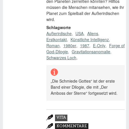
den Planeten zerreißen könnten? Hilflos
müssen die Menschen mitansehen, wie ihr
Planet zum Spielball der Außerirdischen
wird.
Schlagworte
Außerirdische
USA
Aliens
Erstkontakt
Künstliche Intelligenz
Roman
1980er
1987
E-Only
Forge of
God-Dilogie
Gravitationsanomalie
Schwarzes Loch
„Die Schmiede Gottes“ ist der erste
Band einer Dilogie, die mit „Der
Amboss der Sterne“ fortgesetzt wird.
Zusatzmaterial
VITA
(AKTIVER
KOMMENTARE