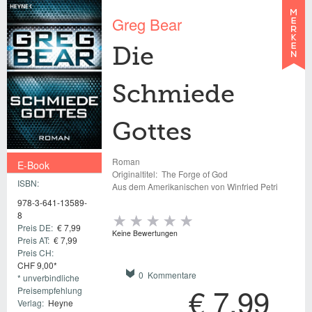
Greg Bear
Die
Schmiede
Gottes
Roman
E-Book
Originaltitel:
The Forge of God
ISBN:
€ 7,99
Aus dem Amerikanischen von Winfried Petri
978-3-641-13589-
8
Preis DE:
€ 7,99
Keine Bewertungen
Preis AT:
€ 7,99
Preis CH:
CHF 9,00*
0 Kommentare
* unverbindliche
€ 7,99
Preisempfehlung
Verlag:
Heyne