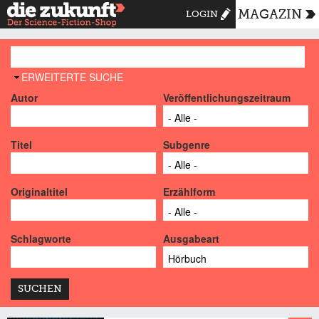
MAGAZIN
LOGIN
AUSBLENDEN
ERWEITERTE SUCHE
Autor
Veröffentlichungszeitraum
Titel
Subgenre
Originaltitel
Erzählform
Schlagworte
Ausgabeart