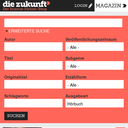
MAGAZIN
LOGIN
AUSBLENDEN
ERWEITERTE SUCHE
Autor
Veröffentlichungszeitraum
Titel
Subgenre
Originaltitel
Erzählform
Schlagworte
Ausgabeart