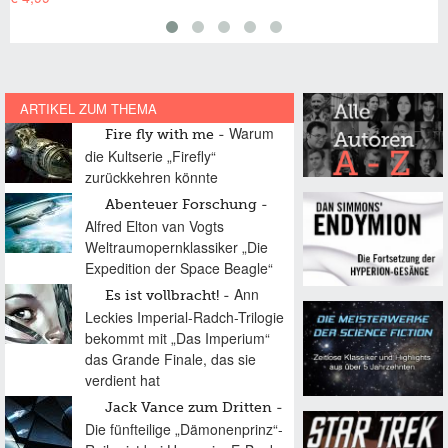
ARTIKEL ZUM THEMA
Warum
Fire fly with me
die Kultserie „Firefly“
zurückkehren könnte
Abenteuer Forschung
Alfred Elton van Vogts
Weltraumopernklassiker „Die
Expedition der Space Beagle“
Ann
Es ist vollbracht!
Leckies Imperial-Radch-Trilogie
bekommt mit „Das Imperium“
das Grande Finale, das sie
verdient hat
Jack Vance zum Dritten
Die fünfteilige „Dämonenprinz“-