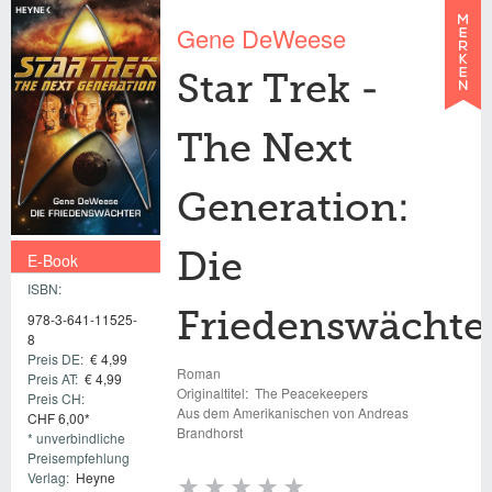
Gene DeWeese
Star Trek -
The Next
Generation:
E-Book
Die
ISBN:
€ 4,99
Friedenswächte
978-3-641-11525-
8
Preis DE:
€ 4,99
Roman
Preis AT:
€ 4,99
Originaltitel:
The Peacekeepers
Preis CH:
Aus dem Amerikanischen von Andreas
CHF 6,00*
Brandhorst
* unverbindliche
Preisempfehlung
Verlag:
Heyne