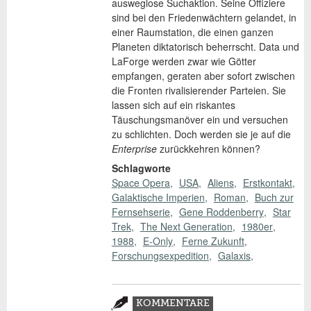
ausweglose Suchaktion. Seine Offiziere
sind bei den Friedenwächtern gelandet, in
einer Raumstation, die einen ganzen
Planeten diktatorisch beherrscht. Data und
LaForge werden zwar wie Götter
empfangen, geraten aber sofort zwischen
die Fronten rivalisierender Parteien. Sie
lassen sich auf ein riskantes
Täuschungsmanöver ein und versuchen
zu schlichten. Doch werden sie je auf die
Enterprise
zurückkehren können?
Schlagworte
Space Opera
USA
Aliens
Erstkontakt
Galaktische Imperien
Roman
Buch zur
Fernsehserie
Gene Roddenberry
Star
Trek
The Next Generation
1980er
1988
E-Only
Ferne Zukunft
Forschungsexpedition
Galaxis
Zusatzmaterial
KOMMENTARE