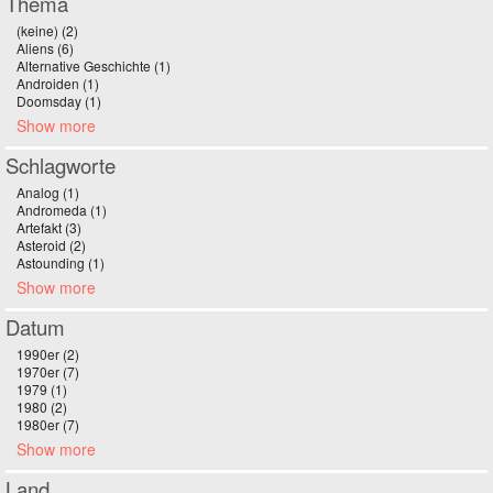
Thema
(keine) (2)
Apply (keine) filter
Aliens (6)
Apply Aliens filter
Alternative Geschichte (1)
Apply Alternative Geschichte filter
Androiden (1)
Apply Androiden filter
Doomsday (1)
Apply Doomsday filter
Show more
Schlagworte
Analog (1)
Apply Analog filter
Andromeda (1)
Apply Andromeda filter
Artefakt (3)
Apply Artefakt filter
Asteroid (2)
Apply Asteroid filter
Astounding (1)
Apply Astounding filter
Show more
Datum
1990er (2)
Apply 1990er filter
1970er (7)
Apply 1970er filter
1979 (1)
Apply 1979 filter
1980 (2)
Apply 1980 filter
1980er (7)
Apply 1980er filter
Show more
Land