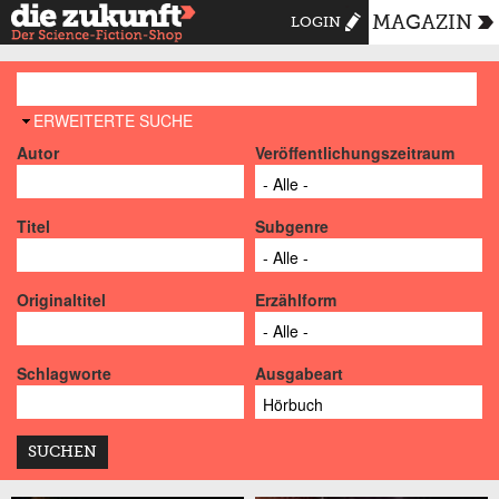
MAGAZIN
LOGIN
AUSBLENDEN
ERWEITERTE SUCHE
Autor
Veröffentlichungszeitraum
Titel
Subgenre
Originaltitel
Erzählform
Schlagworte
Ausgabeart