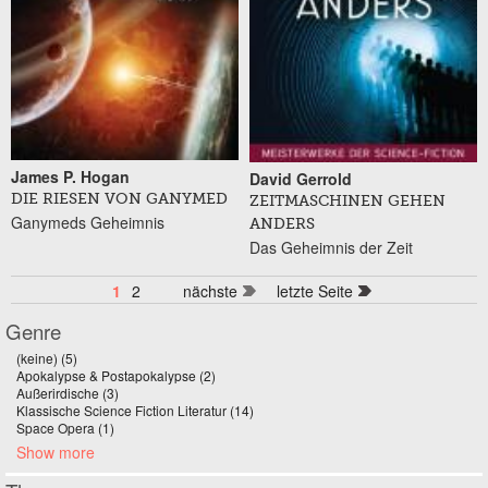
James P. Hogan
David Gerrold
DIE RIESEN VON GANYMED
ZEITMASCHINEN GEHEN
Ganymeds Geheimnis
ANDERS
Das Geheimnis der Zeit
1
2
nächste
letzte Seite
Genre
(keine) (5)
Apply (keine) filter
Apokalypse & Postapokalypse (2)
Apply Apokalypse & Postapokalypse filter
Außerirdische (3)
Apply Außerirdische filter
Klassische Science Fiction Literatur (14)
Apply Klassische Science Fiction
Space Opera (1)
Apply Space Opera filter
Literatur filter
Show more