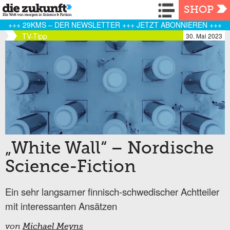
Navigation
SHOP
+++ 29KMS – DER NEWSLETTER +++ JETZT ABONNIEREN +++
TV-Tipp
30. Mai 2023
„White Wall“ – Nordische
Science-Fiction
Ein sehr langsamer finnisch-schwedischer Achtteiler
mit interessanten Ansätzen
von
Michael Meyns