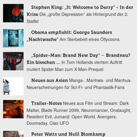
Stephen King: „It: Welcome to Derry“ - In der
Die „große Depression“ als Hintergrund der 2.
Krise
Staffel
Obama empfiehlt: George Saunders
Am Sterbebett eines Öltycoons
„Nachtwache“
„Spider-Man: Brand New Day“ – Brandneu?
In Tom Hollands viertem Auftritt
Ein bisschen …
mutiert Spider-Man zum X-Men-Prequel
Manga-, Manhwa- und Manhua-
Neues aus Asien
Neuerscheinungen für Sci-Fi- und Phantastik-Fans
Neues aus Film und Stream: Dark
Trailer-Notes
Matter, Blade Runner 2099, Neuromancer, Onslaught,
Resident Evil, Jumanji: Open World, Avengers:
Doomsday, Ciao UFO
Peter Watts und Neill Blomkamp