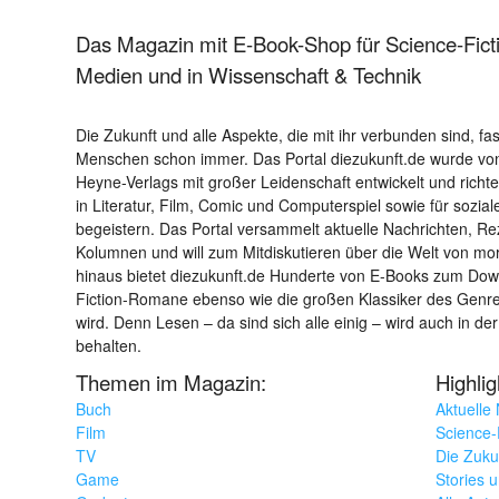
Das Magazin mit E-Book-Shop für Science-Ficti
Medien und in Wissenschaft & Technik
Die Zukunft und alle Aspekte, die mit ihr verbunden sind, fa
Menschen schon immer. Das Portal diezukunft.de wurde von
Heyne-Verlags mit großer Leidenschaft entwickelt und richtet 
in Literatur, Film, Comic und Computerspiel sowie für sozia
begeistern. Das Portal versammelt aktuelle Nachrichten, R
Kolumnen und will zum Mitdiskutieren über die Welt von m
hinaus bietet diezukunft.de Hunderte von E-Books zum Down
Fiction-Romane ebenso wie die großen Klassiker des Genres 
wird. Denn Lesen – da sind sich alle einig – wird auch in der
behalten.
Themen im Magazin:
Highli
Buch
Aktuelle
Film
Science-F
TV
Die Zuku
Game
Stories 