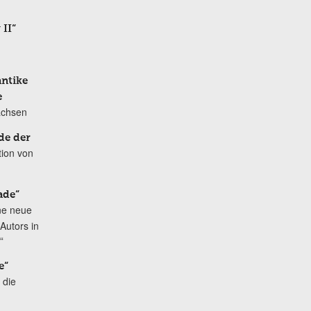
 II“
antike
e
achsen
de der
tion von
ade“
ne neue
Autors in
“
e“
 die