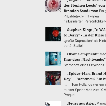
„Legion – Die vielen 
des Stephen Leeds“ von
Ein 
Brandon Sanderson
Privatdetektiv mit vielen
halluzinierten Persönlichkei
Stephen King: „It: We
to Derry“ - In der Krise
„große Depression“ als Hint
der 2. Staffel
Obama empfiehlt: Ge
Saunders „Nachtwache“
Sterbebett eines Öltycoons
„Spider-Man: Brand 
Day“ – Brandneu? Ein b
In Tom Hollands viertem Au
…
mutiert Spider-Man zum X-
Prequel
Manga
Neues aus Asien