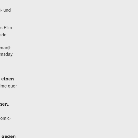
i- und
s Film
lade
,
manji:
omsday,
 einen
ilme quer
hen,
Comic-
f gegen