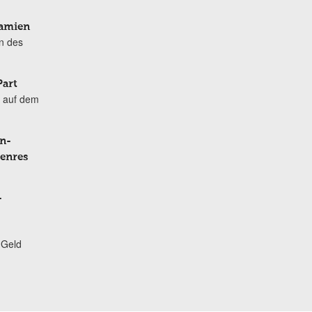
Damien
n des
Part
 auf dem
n-
Genres
-
 Geld