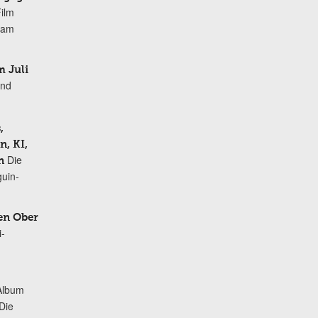
Film
r am
 Juli
und
,
, KI,
Die
n
uin-
en Ober
i-
Album
„Die