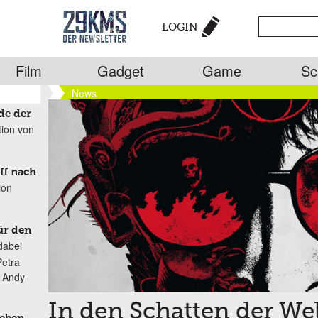
LOGIN
Film
Gadget
Game
Sc
News
de der
tion von
ff nach
ion
ür den
dabei
Petra
n Andy
In den Schatten der Wel