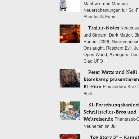
Manhwa- und Manhua-
Neuerscheinungen für Sci-F
Phantastik-Fans
Neues au
Trailer-Notes
und Stream: Dark Matter, B
Runner 2099, Neuromancer
Onslaught, Resident Evil, Ju
Open World, Avengers: Do
Ciao UFO
Peter Watts und Neill
Blomkamp präsentieren
Plus andere Kurzf
KI-Film
Beet
KI-Forschungskaninc
Schriftsteller-Bros und
Phantastik-
Weltreisende
Neuheiten im Juli
„Toy Story 5“ – Kamp