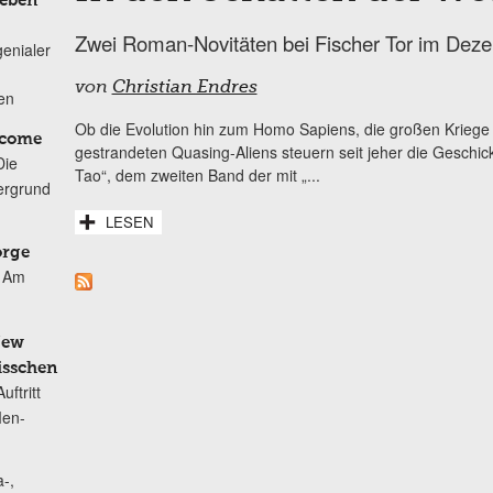
Leben
Zwei Roman-Novitäten bei Fischer Tor im Dez
genialer
von
Christian Endres
ten
Ob die Evolution hin zum Homo Sapiens, die großen Kriege 
lcome
gestrandeten Quasing-Aliens steuern seit jeher die Geschic
Die
Tao“, dem zweiten Band der mit „...
ergrund
LESEN
orge
Am
New
isschen
ftritt
Men-
-,