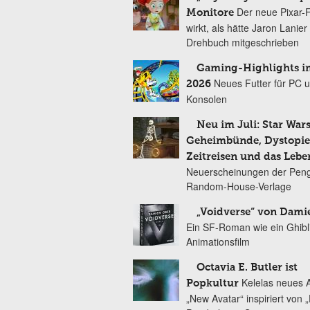
Der neue Pixar-
Monitore
wirkt, als hätte Jaron Lanie
Drehbuch mitgeschrieben
Gaming-Highlights im
Neues Futter für PC 
2026
Konsolen
Neu im Juli: Star Wars
Geheimbünde, Dystopien
Zeitreisen und das Lebe
Neuerscheinungen der Peng
Random-House-Verlage
„Voidverse“ von Dami
Ein SF-Roman wie ein Ghibl
Animationsfilm
Octavia E. Butler ist
Kelelas neues 
Popkultur
„New Avatar“ inspiriert von 