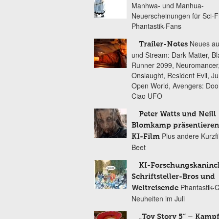
Manhwa- und Manhua-
Neuerscheinungen für Sci-F
Phantastik-Fans
Neues au
Trailer-Notes
und Stream: Dark Matter, B
Runner 2099, Neuromancer
Onslaught, Resident Evil, Ju
Open World, Avengers: Do
Ciao UFO
Peter Watts und Neill
Blomkamp präsentieren
Plus andere Kurzf
KI-Film
Beet
KI-Forschungskaninc
Schriftsteller-Bros und
Phantastik-
Weltreisende
Neuheiten im Juli
„Toy Story 5“ – Kamp