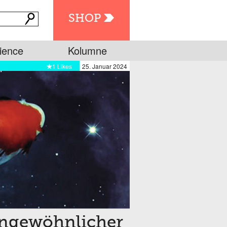
SHOP
ience
Kolumne
1 Likes
25. Januar 2024
 ungewöhnlicher