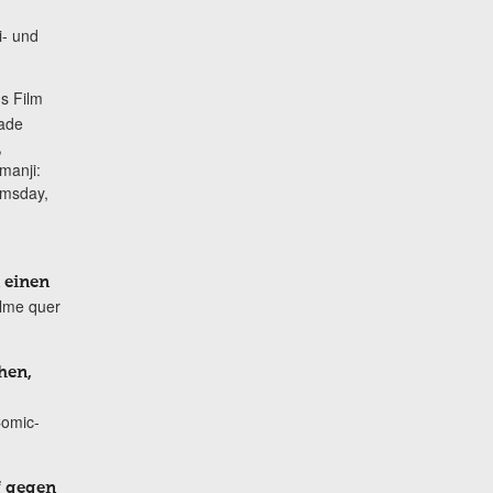
i- und
s Film
lade
,
manji:
omsday,
 einen
ilme quer
hen,
Comic-
f gegen