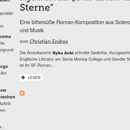
Leben
Sterne“
genialer
Eine bittersüße Roman-Komposition aus Scienc
ten
und Musik
lcome
von
Christian Endres
Die
ergrund
Die Amerikanerin
schreibt Gedichte, Kurzgesch
Ryka Aoki
Englische Literatur am Santa Monica College und Gender St
ist ihr SF-Roman...
orge
Am
LESEN
New
isschen
ftritt
Men-
-,