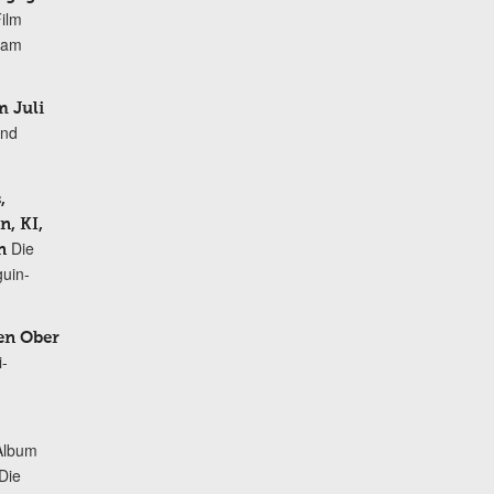
Film
r am
 Juli
und
,
, KI,
Die
n
uin-
en Ober
i-
Album
„Die