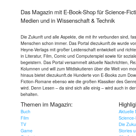
Das Magazin mit E-Book-Shop für Science-Ficti
Medien und in Wissenschaft & Technik
Die Zukunft und alle Aspekte, die mit ihr verbunden sind, fa
Menschen schon immer. Das Portal diezukunft.de wurde von
Heyne-Verlags mit großer Leidenschaft entwickelt und richtet 
in Literatur, Film, Comic und Computerspiel sowie für sozia
begeistern. Das Portal versammelt aktuelle Nachrichten, R
Kolumnen und will zum Mitdiskutieren über die Welt von m
hinaus bietet diezukunft.de Hunderte von E-Books zum Down
Fiction-Romane ebenso wie die großen Klassiker des Genres 
wird. Denn Lesen – da sind sich alle einig – wird auch in der
behalten.
Themen im Magazin:
Highli
Buch
Aktuelle
Film
Science-F
TV
Die Zuku
Game
Stories 