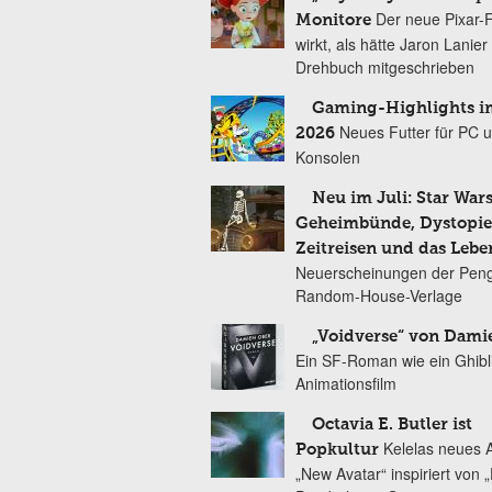
Der neue Pixar-
Monitore
wirkt, als hätte Jaron Lanie
Drehbuch mitgeschrieben
Gaming-Highlights im
Neues Futter für PC 
2026
Konsolen
Neu im Juli: Star Wars
Geheimbünde, Dystopien
Zeitreisen und das Lebe
Neuerscheinungen der Peng
Random-House-Verlage
„Voidverse“ von Dami
Ein SF-Roman wie ein Ghibl
Animationsfilm
Octavia E. Butler ist
Kelelas neues 
Popkultur
„New Avatar“ inspiriert von 