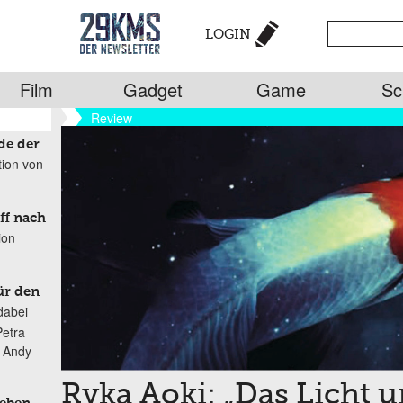
LOGIN
Film
Gadget
Game
Sc
Review
de der
tion von
ff nach
ion
ür den
dabei
Petra
n Andy
Ryka Aoki: „Das Licht