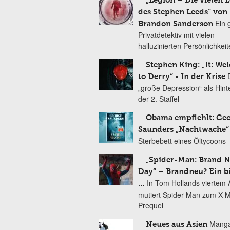
„Legion – Die vielen 
des Stephen Leeds“ von
Ein 
Brandon Sanderson
Privatdetektiv mit vielen
halluzinierten Persönlichkei
Stephen King: „It: We
to Derry“ - In der Krise
„große Depression“ als Hint
der 2. Staffel
Obama empfiehlt: Ge
Saunders „Nachtwache“
Sterbebett eines Öltycoons
„Spider-Man: Brand 
Day“ – Brandneu? Ein b
In Tom Hollands viertem Au
…
mutiert Spider-Man zum X-
Prequel
Manga
Neues aus Asien