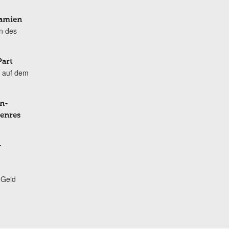
Damien
n des
Part
 auf dem
n-
Genres
-
 Geld