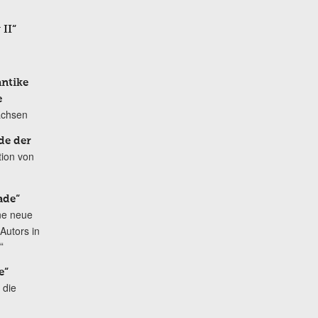
 II“
antike
e
achsen
de der
tion von
ade“
ne neue
Autors in
“
e“
 die